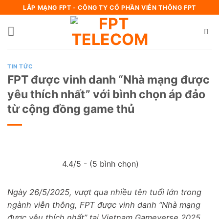
Bỏ
LẮP MẠNG FPT - CÔNG TY CỔ PHẦN VIỄN THÔNG FPT
qua
nội
dung
TIN TỨC
FPT được vinh danh “Nhà mạng được
yêu thích nhất” với bình chọn áp đảo
từ cộng đồng game thủ
4.4/5 - (5 bình chọn)
Ngày 26/5/2025, vượt qua nhiều tên tuổi lớn trong
ngành viễn thông, FPT được vinh danh “Nhà mạng
được yêu thích nhất” tại Vietnam Gameverse 2025,