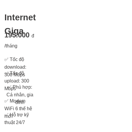
Internet
Giga
195.000
đ
/tháng
✅
Tốc độ
download:
✅
Tốc độ
300 Mbps
upload: 300
✅
Phù hợp:
Mbps
Cá nhân, gia
✅
Modem
đình
WiFi 6 thế hệ
✅
Hỗ trợ kỹ
mới
thuật 24/7