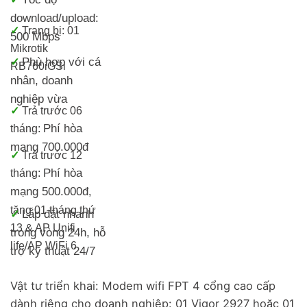
download/upload:
✓
Trang bị:
01
500 Mbps
Mikrotik
Phù hợp với cá
✓
RB760iGS
i
nhân, doanh
nghiệp vừa
✓
Trả trước 06
Phí hòa
tháng:
mạng 700.000đ
✓
Trả trước 12
Phí hòa
tháng:
mạng 500.000đ
,
tặng 01 tháng thứ
Lắp đặt nhanh
✓
13 & AP Unifi
trong vòng 24h, h
ỗ
life/
AP WiFi 6
trợ kỹ thuật 24/7
Vật tư triển khai: Modem wifi FPT 4 cổng cao cấp
dành riêng cho doanh nghiệp: 01 Vigor 2927 hoặc 01