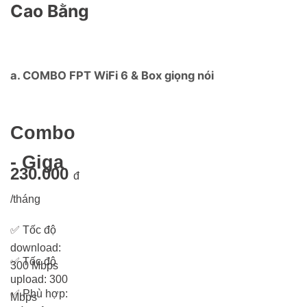
Cao Bằng
a. COMBO FPT WiFi 6 & Box giọng nói
Combo
- Giga
230.000
đ
/tháng
✅
Tốc độ
download:
✅
Tốc độ
300 Mbps
upload: 300
✅
Phù hợp:
Mbps