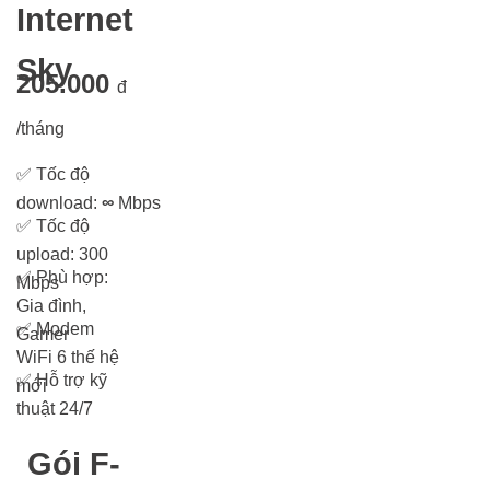
Internet
Sky
205.000
đ
/tháng
✅
Tốc độ
download:
∞
Mbps
✅
Tốc độ
upload: 300
✅
Phù hợp:
Mbps
Gia đình,
✅
Modem
Gamer
WiFi 6 thế hệ
✅
Hỗ trợ kỹ
mới
thuật 24/7
Gói F-