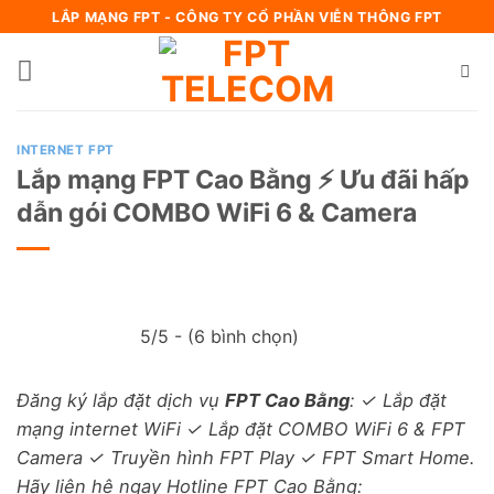
Bỏ
LẮP MẠNG FPT - CÔNG TY CỔ PHẦN VIỄN THÔNG FPT
qua
nội
dung
INTERNET FPT
Lắp mạng FPT Cao Bằng ⚡️ Ưu đãi hấp
dẫn gói COMBO WiFi 6 & Camera
5/5 - (6 bình chọn)
Đăng ký lắp đặt dịch vụ
FPT Cao Bằng
: ✓ Lắp đặt
mạng internet WiFi ✓ Lắp đặt COMBO WiFi 6 & FPT
Camera ✓ Truyền hình FPT Play ✓ FPT Smart Home.
Hãy liên hệ ngay Hotline FPT Cao Bằng: