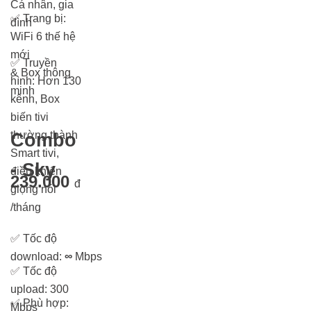
Cá nhân, gia
✅
Trang bị:
đình
WiFi 6 thế hệ
mới
✅
Truyền
& Box thông
hình: Hơn 13
0
minh
kênh, Box
biến tivi
thường thành
Combo
Smart tivi,
- Sky
điều khiển
239.000
đ
giọng nói
/tháng
✅
Tốc độ
download:
∞
Mbps
✅
Tốc độ
upload: 300
✅
Phù hợp:
Mbps