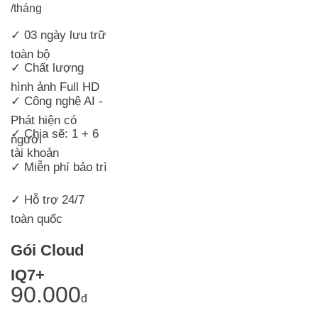
/tháng
✓ 03 ngày lưu trữ
toàn bộ
✓ Chất lượng
hình ảnh Full HD
✓ Công nghệ AI -
Phát hiện có
✓ Chia sẽ: 1 + 6
người
tài khoản
✓ Miễn phí bảo trì
✓ Hỗ trợ 24/7
toàn quốc
Gói Cloud
IQ7+
90.000
đ