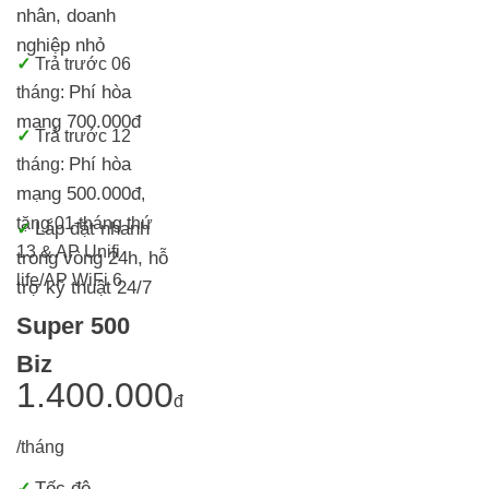
nhân, doanh
nghiệp nhỏ
✓
T
rả trước 06
Phí hòa
tháng:
mạng 700.000đ
✓
Trả trước 12
Phí hòa
tháng:
mạng 500.000đ
,
tặng 01 tháng thứ
Lắp đặt nhanh
✓
13 & AP Unifi
trong vòng 24h, h
ỗ
life/AP WiFi 6
trợ kỹ thuật 24/7
Super 500
Biz
1.400.000
đ
/tháng
Tốc độ
✓