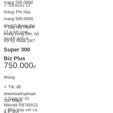
mạng 500.000đ
✓
Trả trước 12
Phí hòa
tháng:
mạng 500.000đ
,
tặng 01 tháng thứ
Lắp đặt nhanh
✓
13 & AP Unifi
trong vòng 24h, h
ỗ
life/AP WiFi 6
trợ kỹ thuật 24/7
Super 300
Biz Plus
750.000
đ
/tháng
Tốc độ
✓
download/upload:
✓
Trang bị:
01
300 Mbps
Mikrotik RB760iGS
Phù hợp với cá
✓
& IP tĩnh