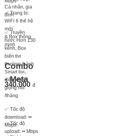
Mbps
Cá nhân, gia
✅
Trang bị:
đình
WiFi 6 thế hệ
mới
✅
Truyền
& Box thông
hình: Hơn 13
0
minh
kênh, Box
biến tivi
thường thành
Combo
Smart tivi,
- Meta
điều khiển
340.000
đ
giọng nói
/tháng
✅
Tốc độ
download:
∞
✅
Tốc độ
Mbps
upload:
∞
Mbps