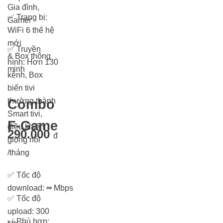
Gia đình,
✅
Trang bị:
Gamer
WiFi 6 thế hệ
mới
✅
Truyền
& Box thông
hình: Hơn 13
0
minh
kênh, Box
biến tivi
thường thành
Combo
Smart tivi,
F-Game
điều khiển
290.000
đ
giọng nói
/tháng
✅
Tốc độ
download:
∞
Mbps
✅
Tốc độ
upload: 300
✅
Phù hợp: