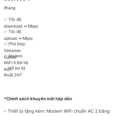
/tháng
✅
Tốc độ
download:
∞
Mbps
✅
Tốc độ
upload:
∞
Mbps
✅
Phù hợp:
Streamer,
✅
Modem
Gamer
WiFi 6 thế hệ
✅
Hỗ trợ kỹ
mới
thuật 24/7
*Chính sách khuyến mãi hấp dẫn
– Thiết bị tặng kèm: Modem WiFi chuẩn AC 2 băng