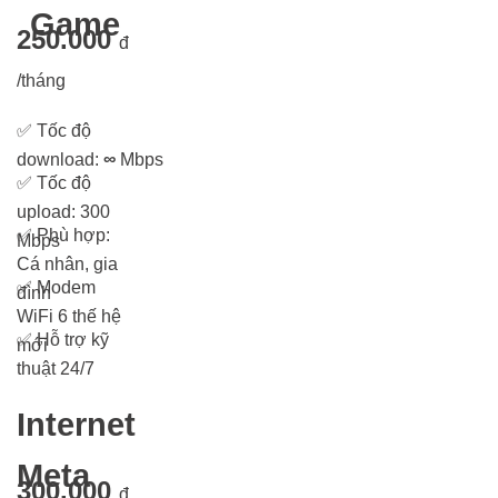
Game
250.000
đ
/tháng
✅
Tốc độ
download:
∞
Mbps
✅
Tốc độ
upload: 300
✅
Phù hợp:
Mbps
Cá nhân, gia
✅
Modem
đình
WiFi 6 thế hệ
✅
Hỗ trợ kỹ
mới
thuật 24/7
Internet
Meta
300.000
đ