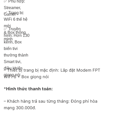
✅
Phù hợp:
Streamer,
✅
Trang bị:
Gamer
WiFi 6 thế hệ
mới
✅
Truyền
& Box thông
hình: Hơn 13
0
minh
kênh, Box
biến tivi
thường thành
Smart tivi,
điều khiển
– Thiết bị trang bị mặc định: Lắp đặt Modem FPT
giọng nói
WiFi 6 + Box giọng nói
*
Hình thức thanh toán:
– Khách hàng trả sau từng tháng: Đóng phí hòa
mạng 300.000đ.