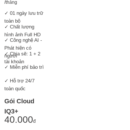
/tháng
✓ 01 ngày lưu trữ
toàn bộ
✓
Chất lượng
hình ảnh Full HD
✓ Công nghệ AI -
Phát hiện có
✓ Chia sẽ: 1 + 2
người
tài khoản
✓ Miễn phí bảo trì
✓ Hỗ trợ 24/7
toàn quốc
Gói Cloud
IQ3+
40.000
đ