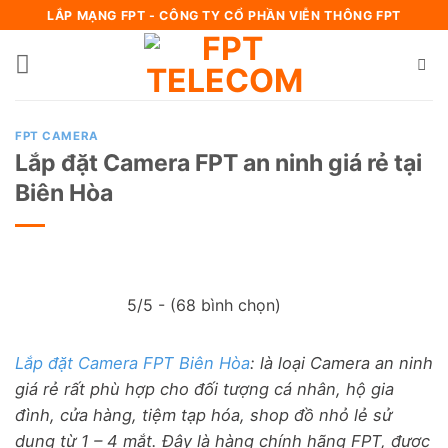
Bỏ
LẮP MẠNG FPT - CÔNG TY CỔ PHẦN VIỄN THÔNG FPT
qua
nội
dung
FPT CAMERA
Lắp đặt Camera FPT an ninh giá rẻ tại
Biên Hòa
5/5 - (68 bình chọn)
Lắp đặt Camera FPT Biên Hòa
: là loại Camera an ninh
giá rẻ rất phù hợp cho đối tượng cá nhân, hộ gia
đình, cửa hàng, tiệm tạp hóa, shop đồ nhỏ lẻ sử
dụng từ 1 – 4 mắt. Đây là hàng chính hãng FPT, được