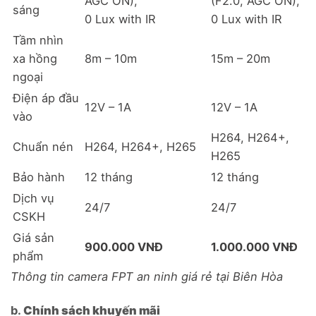
AGC ON),
(F2.0, AGC ON),
sáng
0 Lux with IR
0 Lux with IR
Tầm nhìn
xa hồng
8m – 10m
15m – 20m
ngoại
Điện áp đầu
12V – 1A
12V – 1A
vào
H264, H264+,
Chuẩn nén
H264, H264+, H265
H265
Bảo hành
12 tháng
12 tháng
Dịch vụ
24/7
24/7
CSKH
Giá sản
900.000 VNĐ
1.000.000 VNĐ
phẩm
Thông tin camera FPT an ninh giá rẻ tại Biên Hòa
b.
Chính sách khuyến mãi