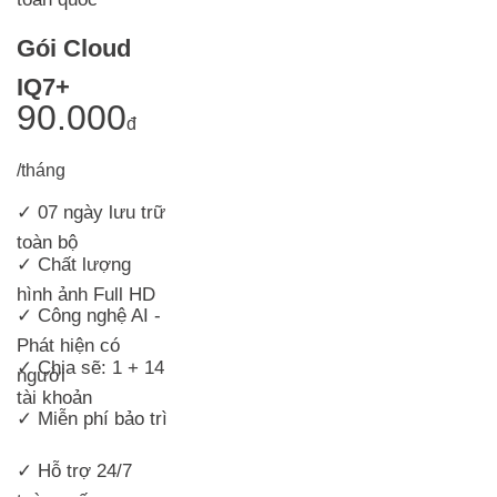
Gói Cloud
IQ7+
90.000
đ
/tháng
✓ 07 ngày lưu trữ
toàn bộ
✓ Chất lượng
hình ảnh Full HD
✓ Công nghệ AI -
Phát hiện có
✓ Chia sẽ: 1 + 14
người
tài khoản
✓ Miễn phí bảo trì
✓ Hỗ trợ 24/7