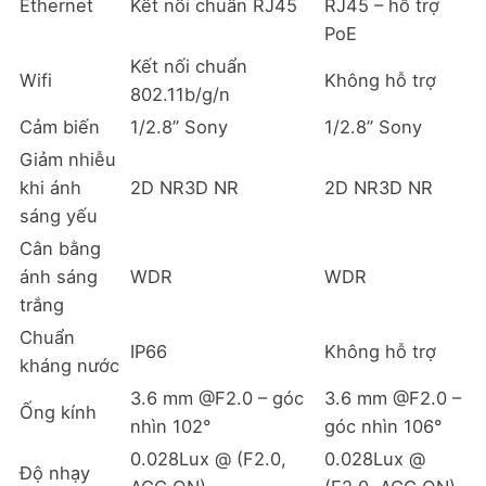
Ethernet
Kết nối chuẩn RJ45
RJ45 – hỗ trợ
PoE
Kết nối chuẩn
Wifi
Không hỗ trợ
802.11b/g/n
Cảm biến
1/2.8” Sony
1/2.8” Sony
Giảm nhiễu
khi ánh
2D NR3D NR
2D NR3D NR
sáng yếu
Cân bằng
ánh sáng
WDR
WDR
trắng
Chuẩn
IP66
Không hỗ trợ
kháng nước
3.6 mm @F2.0 – góc
3.6 mm @F2.0 –
Ống kính
nhìn 102°
góc nhìn 106°
0.028Lux @ (F2.0,
0.028Lux @
Độ nhạy