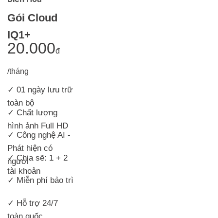
Gói Cloud
IQ1+
20.000
đ
/tháng
✓ 01 ngày lưu trữ
toàn bộ
✓
Chất lượng
hình ảnh Full HD
✓ Công nghệ AI -
Phát hiện có
✓ Chia sẽ: 1 + 2
người
tài khoản
✓ Miễn phí bảo trì
✓ Hỗ trợ 24/7
toàn quốc