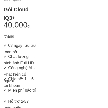
Gói Cloud
IQ3+
40.000
đ
/tháng
✓ 03 ngày lưu trữ
toàn bộ
✓ Chất lượng
hình ảnh Full HD
✓ Công nghệ AI -
Phát hiện có
✓ Chia sẽ: 1 + 6
người
tài khoản
✓ Miễn phí bảo trì
✓ Hỗ trợ 24/7
toàn quốc