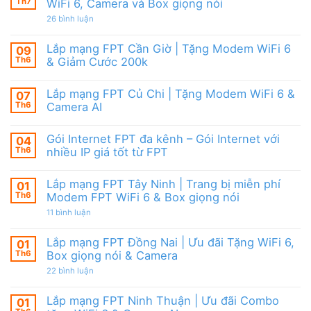
Camera
tặng
Th7
WiFi 6, Camera và Box giọng nói
Nội
&
WiFi
|
giảm
ở
26 bình luận
6,
Ưu
cước
Lắp
Box
đãi
mạng
giọng
tháng
FPT
nói
Lắp mạng FPT Cần Giờ | Tặng Modem WiFi 6
09
8,
HCM
&
Tặng
Th6
& Giảm Cước 200k
Tháng
Camera
modem
8/2026
Không
WiFi
|
có
6
Ưu
Lắp mạng FPT Củ Chi | Tặng Modem WiFi 6 &
07
bình
&
đãi
luận
Camera
Th6
Camera AI
WiFi
ở
AI
6,
Lắp
Không
Camera
mạng
có
và
Gói Internet FPT đa kênh – Gói Internet với
04
FPT
bình
Box
Cần
luận
Th6
nhiều IP giá tốt từ FPT
giọng
Giờ
ở
nói
|
Lắp
Không
Tặng
mạng
có
Lắp mạng FPT Tây Ninh | Trang bị miễn phí
01
Modem
FPT
bình
WiFi
Củ
luận
Th6
Modem FPT WiFi 6 & Box giọng nói
6
Chi
ở
&
|
Gói
ở
11 bình luận
Giảm
Tặng
Internet
Lắp
Cước
Modem
FPT
mạng
200k
WiFi
đa
FPT
Lắp mạng FPT Đồng Nai | Ưu đãi Tặng WiFi 6,
01
6
kênh
Tây
Th6
Box giọng nói & Camera
&
–
Ninh
Camera
Gói
|
ở
22 bình luận
AI
Internet
Trang
Lắp
với
bị
mạng
nhiều
miễn
FPT
Lắp mạng FPT Ninh Thuận | Ưu đãi Combo
01
IP
phí
Đồng
giá