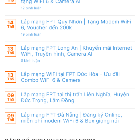
Modem
Th6
tặng WiFi 6 & Camera AI
Nai
tốt
FPT
|
từ
ở
12 bình luận
WiFi
Ưu
FPT
Lắp
6
đãi
mạng
&
Tặng
FPT
Box
Lắp mạng FPT Quy Nhơn | Tặng Modem WiFi
14
WiFi
Ninh
giọng
6,
Th5
6, Voucher đến 200k
Thuận
nói
Box
|
ở
19 bình luận
giọng
Ưu
Lắp
nói
đãi
mạng
&
Combo
FPT
Camera
Lắp mạng FPT Long An | Khuyến mãi Internet
13
tặng
Quy
WiFi
Th5
WiFi, Truyền hình, Camera AI
Nhơn
6
|
ở
8 bình luận
&
Tặng
Lắp
Camera
Modem
mạng
AI
WiFi
FPT
Lắp mạng WiFi tại FPT Đức Hòa – Ưu đãi
13
6,
Long
Voucher
Th5
Combo WiFi 6 & Camera
An
đến
|
Không
200k
Khuyến
có
mãi
Lắp mạng FPT tại thị trấn Liên Nghĩa, Huyện
09
bình
Internet
luận
Th5
Đức Trọng, Lâm Đồng
WiFi,
ở
Truyền
Lắp
Không
hình,
mạng
có
Camera
Lắp mạng FPT Đà Nẵng | Đăng ký Online,
09
WiFi
bình
AI
tại
luận
Th5
miễn phí modem WiFi 6 & Box giọng nói
FPT
ở
Đức
Lắp
Không
Hòa
mạng
có
–
FPT
bình
Ưu
tại
luận