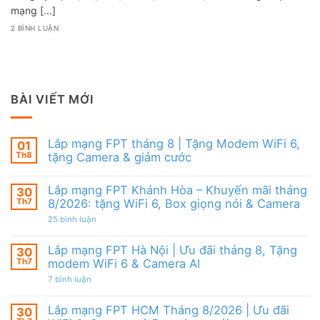
mạng [...]
2 BÌNH LUẬN
BÀI VIẾT MỚI
Lắp mạng FPT tháng 8 | Tặng Modem WiFi 6,
01
Th8
tặng Camera & giảm cước
Không
có
Lắp mạng FPT Khánh Hòa – Khuyến mãi tháng
30
bình
luận
Th7
8/2026: tặng WiFi 6, Box giọng nói & Camera
ở
Lắp
ở
25 bình luận
mạng
Lắp
FPT
mạng
tháng
FPT
Lắp mạng FPT Hà Nội | Ưu đãi tháng 8, Tặng
30
8
Khánh
Th7
modem WiFi 6 & Camera AI
|
Hòa
Tặng
–
ở
7 bình luận
Modem
Khuyến
Lắp
WiFi
mãi
mạng
6,
tháng
FPT
Lắp mạng FPT HCM Tháng 8/2026 | Ưu đãi
30
tặng
8/2026:
Hà