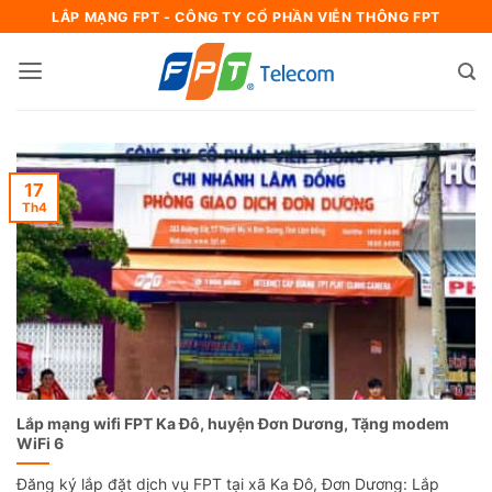
Bỏ
LẮP MẠNG FPT - CÔNG TY CỔ PHẦN VIỄN THÔNG FPT
qua
nội
dung
17
Th4
Lắp mạng wifi FPT Ka Đô, huyện Đơn Dương, Tặng modem
WiFi 6
Đăng ký lắp đặt dịch vụ FPT tại xã Ka Đô, Đơn Dương: Lắp