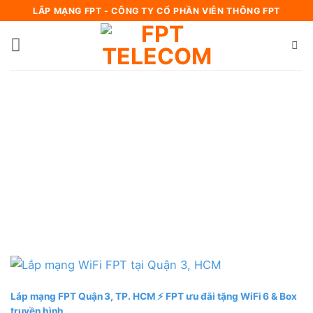
Bỏ
LẮP MẠNG FPT - CÔNG TY CỔ PHẦN VIỄN THÔNG FPT
qua
nội
dung
Lắp mạng FPT Quận 3, TP. HCM ⚡️ FPT ưu đãi tặng WiFi 6 & Box
truyền hình