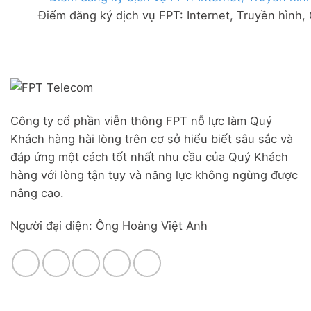
FPT
đãi
Liên
Điểm đăng ký dịch vụ FPT: Internet, Truyền hình,
Đà
Combo
Nghĩa,
Nẵng
WiFi
Huyện
|
6
Đức
Đăng
&
Trọng,
ký
Camera
Lâm
Online,
Đồng
miễn
phí
modem
Công ty cổ phần viễn thông FPT nỗ lực làm Quý
WiFi
Khách hàng hài lòng trên cơ sở hiểu biết sâu sắc và
6
&
đáp ứng một cách tốt nhất nhu cầu của Quý Khách
Box
hàng với lòng tận tụy và năng lực không ngừng được
giọng
nâng cao.
nói
Người đại diện: Ông Hoàng Việt Anh