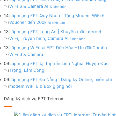
|
WiFi
FPT
–
Cước
ở
WiFi 6 & Camera AI
Trang
6
Th6
12 bình luận
Đồng
Gói
200k
Lắp
bị
&
Nai
Internet
mạng
14
Lắp mạng FPT Quy Nhơn | Tặng Modem WiFi 6,
miễn
Camera
|
với
FPT
phí
AI
ở
Voucher đến 200k
Ưu
nhiều
Th5
19 bình luận
Ninh
Modem
Lắp
đãi
IP
Thuận
FPT
mạng
13
Lắp mạng FPT Long An | Khuyến mãi Internet
Tặng
giá
|
WiFi
FPT
WiFi
tốt
ở
WiFi, Truyền hình, Camera AI
Ưu
6
Th5
8 bình luận
Quy
6,
từ
Lắp
đãi
&
Nhơn
Box
FPT
mạng
13
Lắp mạng WiFi tại FPT Đức Hòa – Ưu đãi Combo
Combo
Box
|
giọng
FPT
tặng
giọng
Không
WiFi 6 & Camera
Tặng
nói
Th5
Long
WiFi
nói
có
Modem
&
An
6
bình
09
Lắp mạng FPT tại thị trấn Liên Nghĩa, Huyện Đức
WiFi
Camera
|
&
luận
6,
Không
Trọng, Lâm Đồng
Khuyến
Camera
Th5
ở
Voucher
có
mãi
AI
Lắp
đến
bình
09
Lắp mạng FPT Đà Nẵng | Đăng ký Online, miễn phí
Internet
mạng
200k
luận
WiFi,
Không
WiFi
modem WiFi 6 & Box giọng nói
Th5
ở
Truyền
có
tại
Lắp
hình,
bình
FPT
mạng
Camera
Đăng ký dịch vụ FPT Telecom
luận
Đức
FPT
AI
ở
Hòa
tại
Lắp
–
thị
mạng
Ưu
trấn