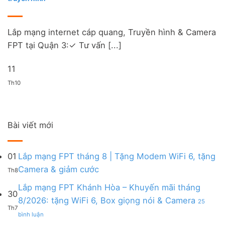
Lắp mạng internet cáp quang, Truyền hình & Camera
FPT tại Quận 3:✓ Tư vấn [...]
11
Th10
Bài viết mới
01
Lắp mạng FPT tháng 8 | Tặng Modem WiFi 6, tặng
Không
Camera & giảm cước
Th8
có
bình
Lắp mạng FPT Khánh Hòa – Khuyến mãi tháng
30
luận
8/2026: tặng WiFi 6, Box giọng nói & Camera
25
ở
Th7
ở
Lắp
bình luận
Lắp
mạng