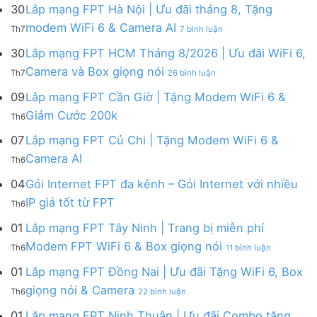
mạng
FPT
30
Lắp mạng FPT Hà Nội | Ưu đãi tháng 8, Tặng
FPT
tháng
ở
modem WiFi 6 & Camera AI
Th7
7 bình luận
Khánh
8
Lắp
Hòa
|
mạng
30
Lắp mạng FPT HCM Tháng 8/2026 | Ưu đãi WiFi 6,
–
Tặng
FPT
ở
Camera và Box giọng nói
Khuyến
Modem
Th7
26 bình luận
Hà
Lắp
mãi
WiFi
Nội
mạng
09
Lắp mạng FPT Cần Giờ | Tặng Modem WiFi 6 &
tháng
6,
|
FPT
8/2026:
tặng
Không
Giảm Cước 200k
Ưu
Th6
HCM
tặng
Camera
có
đãi
Tháng
WiFi
&
bình
07
Lắp mạng FPT Củ Chi | Tặng Modem WiFi 6 &
tháng
8/2026
6,
giảm
luận
8,
Không
Camera AI
|
Box
cước
Th6
ở
Tặng
có
Ưu
giọng
Lắp
modem
bình
04
Gói Internet FPT đa kênh – Gói Internet với nhiều
đãi
nói
mạng
WiFi
luận
WiFi
&
Không
FPT
IP giá tốt từ FPT
6
Th6
ở
6,
Camera
có
Cần
&
Lắp
Camera
bình
Giờ
01
Lắp mạng FPT Tây Ninh | Trang bị miễn phí
Camera
mạng
và
luận
|
AI
ở
FPT
Modem FPT WiFi 6 & Box giọng nói
Box
Th6
11 bình luận
ở
Tặng
Lắp
Củ
giọng
Gói
Modem
mạng
Chi
01
Lắp mạng FPT Đồng Nai | Ưu đãi Tặng WiFi 6, Box
nói
Internet
WiFi
FPT
|
ở
FPT
giọng nói & Camera
6
Th6
22 bình luận
Tây
Tặng
Lắp
đa
&
Ninh
Modem
mạng
kênh
01
Lắp mạng FPT Ninh Thuận | Ưu đãi Combo tặng
Giảm