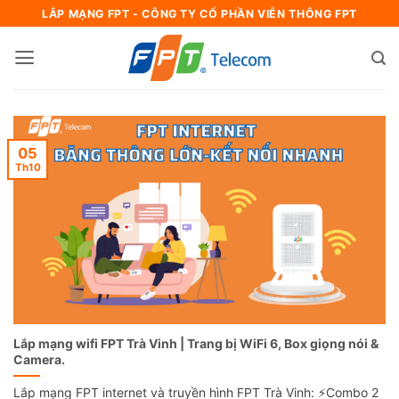
Bỏ
LẮP MẠNG FPT - CÔNG TY CỔ PHẦN VIỄN THÔNG FPT
qua
nội
dung
05
Th10
Lắp mạng wifi FPT Trà Vinh | Trang bị WiFi 6, Box giọng nói &
Camera.
Lắp mạng FPT internet và truyền hình FPT Trà Vinh: ⚡️Combo 2