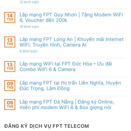
|
từ
ở
12 bình luận
WiFi
Ưu
FPT
Lắp
6
đãi
mạng
&
Tặng
FPT
Box
Lắp mạng FPT Quy Nhơn | Tặng Modem WiFi
14
WiFi
Ninh
giọng
6,
Th5
6, Voucher đến 200k
Thuận
nói
Box
|
ở
19 bình luận
giọng
Ưu
Lắp
nói
đãi
mạng
&
Combo
FPT
Camera
Lắp mạng FPT Long An | Khuyến mãi Internet
13
tặng
Quy
WiFi
Th5
WiFi, Truyền hình, Camera AI
Nhơn
6
|
ở
8 bình luận
&
Tặng
Lắp
Camera
Modem
mạng
AI
WiFi
FPT
Lắp mạng WiFi tại FPT Đức Hòa – Ưu đãi
13
6,
Long
Voucher
Th5
Combo WiFi 6 & Camera
An
đến
|
Không
200k
Khuyến
có
mãi
Lắp mạng FPT tại thị trấn Liên Nghĩa, Huyện
09
bình
Internet
luận
Th5
Đức Trọng, Lâm Đồng
WiFi,
ở
Truyền
Lắp
Không
hình,
mạng
có
Camera
Lắp mạng FPT Đà Nẵng | Đăng ký Online,
09
WiFi
bình
AI
tại
luận
Th5
miễn phí modem WiFi 6 & Box giọng nói
FPT
ở
Đức
Lắp
Không
Hòa
mạng
có
–
FPT
bình
Ưu
tại
luận
ĐĂNG KÝ DỊCH VỤ FPT TELECOM
đãi
thị
ở