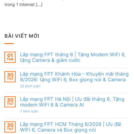
trong 1 Internet [...]
BÀI VIẾT MỚI
Lắp mạng FPT tháng 8 | Tặng Modem WiFi 6,
01
Th8
tặng Camera & giảm cước
Không
có
Lắp mạng FPT Khánh Hòa – Khuyến mãi tháng
30
bình
luận
Th7
8/2026: tặng WiFi 6, Box giọng nói & Camera
ở
Lắp
ở
25 bình luận
mạng
Lắp
FPT
mạng
tháng
FPT
Lắp mạng FPT Hà Nội | Ưu đãi tháng 8, Tặng
30
8
Khánh
Th7
modem WiFi 6 & Camera AI
|
Hòa
Tặng
–
ở
7 bình luận
Modem
Khuyến
Lắp
WiFi
mãi
mạng
6,
tháng
FPT
Lắp mạng FPT HCM Tháng 8/2026 | Ưu đãi
30
tặng
8/2026:
Hà
Camera
tặng
Th7
WiFi 6, Camera và Box giọng nói
Nội
&
WiFi