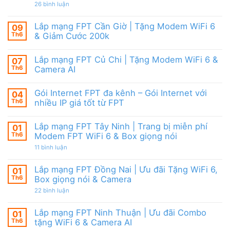
|
giảm
ở
26 bình luận
6,
Ưu
cước
Lắp
Box
đãi
mạng
giọng
tháng
FPT
nói
Lắp mạng FPT Cần Giờ | Tặng Modem WiFi 6
09
8,
HCM
&
Tặng
Th6
& Giảm Cước 200k
Tháng
Camera
modem
8/2026
Không
WiFi
|
có
6
Ưu
Lắp mạng FPT Củ Chi | Tặng Modem WiFi 6 &
07
bình
&
đãi
luận
Camera
Th6
Camera AI
WiFi
ở
AI
6,
Lắp
Không
Camera
mạng
có
và
Gói Internet FPT đa kênh – Gói Internet với
04
FPT
bình
Box
Cần
luận
Th6
nhiều IP giá tốt từ FPT
giọng
Giờ
ở
nói
|
Lắp
Không
Tặng
mạng
có
Lắp mạng FPT Tây Ninh | Trang bị miễn phí
01
Modem
FPT
bình
WiFi
Củ
luận
Th6
Modem FPT WiFi 6 & Box giọng nói
6
Chi
ở
&
|
Gói
ở
11 bình luận
Giảm
Tặng
Internet
Lắp
Cước
Modem
FPT
mạng
200k
WiFi
đa
FPT
Lắp mạng FPT Đồng Nai | Ưu đãi Tặng WiFi 6,
01
6
kênh
Tây
Th6
Box giọng nói & Camera
&
–
Ninh
Camera
Gói
|
ở
22 bình luận
AI
Internet
Trang
Lắp
với
bị
mạng
nhiều
miễn
FPT
Lắp mạng FPT Ninh Thuận | Ưu đãi Combo
01
IP
phí
Đồng
giá
Modem
Th6
tặng WiFi 6 & Camera AI
Nai
tốt
FPT