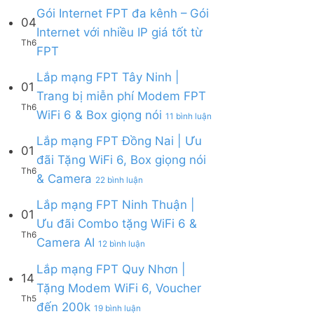
Lắp
Camera
WiFi
bình
Gói Internet FPT đa kênh – Gói
mạng
AI
04
6,
luận
Internet với nhiều IP giá tốt từ
FPT
Camera
ở
Th6
Cần
Không
và
FPT
Lắp
Giờ
có
Box
mạng
|
bình
giọng
Lắp mạng FPT Tây Ninh |
FPT
Tặng
01
luận
nói
Củ
Trang bị miễn phí Modem FPT
Modem
ở
Chi
Th6
WiFi
ở
WiFi 6 & Box giọng nói
Gói
|
11 bình luận
6
Lắp
Internet
Tặng
&
mạng
Lắp mạng FPT Đồng Nai | Ưu
FPT
Modem
01
Giảm
FPT
đa
WiFi
đãi Tặng WiFi 6, Box giọng nói
Cước
Tây
kênh
6
Th6
ở
& Camera
200k
Ninh
–
22 bình luận
&
Lắp
|
Gói
Camera
mạng
Lắp mạng FPT Ninh Thuận |
Trang
Internet
AI
01
FPT
bị
với
Ưu đãi Combo tặng WiFi 6 &
Đồng
miễn
nhiều
Th6
ở
Camera AI
Nai
12 bình luận
phí
IP
Lắp
|
Modem
giá
mạng
Lắp mạng FPT Quy Nhơn |
Ưu
FPT
tốt
14
FPT
đãi
WiFi
Tặng Modem WiFi 6, Voucher
từ
Ninh
Tặng
6
Th5
FPT
ở
đến 200k
Thuận
19 bình luận
WiFi
&