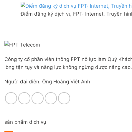
Combo
mạng
Liên
WiFi
FPT
Nghĩa,
6
Điểm đăng ký dịch vụ FPT: Internet, Truyền hì
Đà
Huyện
&
Nẵng
Đức
Camera
|
Trọng,
Đăng
Lâm
ký
Đồng
Online,
miễn
phí
Công ty cổ phần viễn thông FPT nỗ lực làm Quý Khách
modem
WiFi
lòng tận tụy và năng lực không ngừng được nâng cao.
6
&
Người đại diện: Ông Hoàng Việt Anh
Box
giọng
nói
sản phẩm dịch vụ