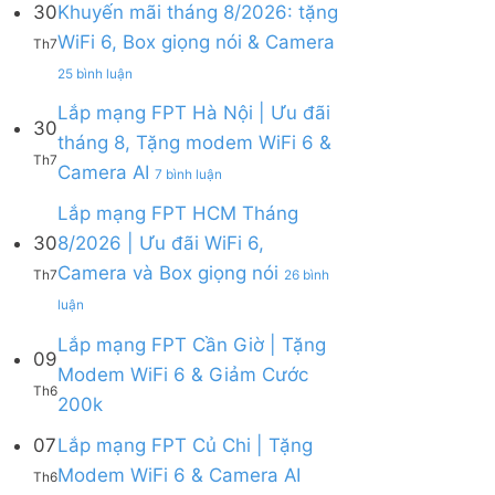
30
Khuyến mãi tháng 8/2026: tặng
ở
WiFi 6, Box giọng nói & Camera
Lắp
Th7
mạng
ở
25 bình luận
FPT
Lắp
tháng
mạng
Lắp mạng FPT Hà Nội | Ưu đãi
8
30
FPT
tháng 8, Tặng modem WiFi 6 &
|
Khánh
Th7
Tặng
ở
Camera AI
Hòa
7 bình luận
Modem
Lắp
–
WiFi
mạng
Lắp mạng FPT HCM Tháng
Khuyến
6,
FPT
mãi
30
8/2026 | Ưu đãi WiFi 6,
tặng
Hà
tháng
Camera và Box giọng nói
Camera
Nội
Th7
26 bình
8/2026:
&
|
tặng
ở
luận
giảm
Ưu
WiFi
Lắp
cước
đãi
6,
mạng
Lắp mạng FPT Cần Giờ | Tặng
09
tháng
Box
FPT
Modem WiFi 6 & Giảm Cước
8,
giọng
HCM
Th6
Tặng
Không
200k
nói
Tháng
modem
có
&
8/2026
WiFi
bình
07
Lắp mạng FPT Củ Chi | Tặng
Camera
|
6
luận
Ưu
Không
Modem WiFi 6 & Camera AI
Th6
ở
&
đãi
có