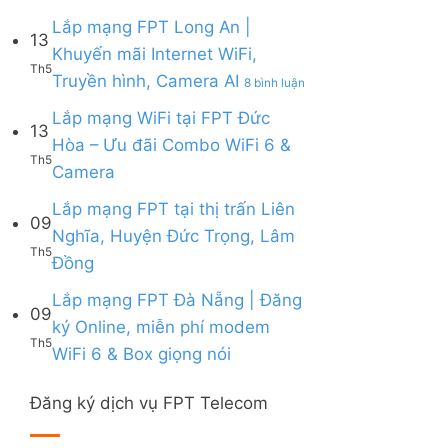
Lắp
|
6,
Box
mạng
Lắp mạng FPT Long An |
Ưu
Box
giọng
13
FPT
đãi
giọng
Khuyến mãi Internet WiFi,
nói
Quy
Combo
nói
Th5
ở
Truyền hình, Camera AI
Nhơn
8 bình luận
tặng
&
Lắp
|
WiFi
Camera
mạng
Lắp mạng WiFi tại FPT Đức
Tặng
6
13
FPT
Modem
&
Hòa – Ưu đãi Combo WiFi 6 &
Long
WiFi
Camera
Th5
Không
Camera
An
6,
AI
có
|
Voucher
bình
Lắp mạng FPT tại thị trấn Liên
Khuyến
đến
09
luận
mãi
200k
Nghĩa, Huyện Đức Trọng, Lâm
ở
Internet
Th5
Không
Đồng
Lắp
WiFi,
có
mạng
Truyền
bình
Lắp mạng FPT Đà Nẵng | Đăng
WiFi
hình,
09
luận
tại
Camera
ký Online, miễn phí modem
ở
FPT
AI
Th5
Không
WiFi 6 & Box giọng nói
Lắp
Đức
có
mạng
Hòa
bình
FPT
–
Đăng ký dịch vụ FPT Telecom
luận
tại
Ưu
ở
thị
đãi
Lắp
trấn