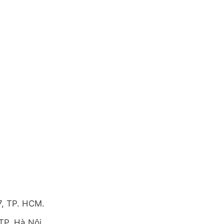
7, TP. HCM.
TP. Hà Nội.