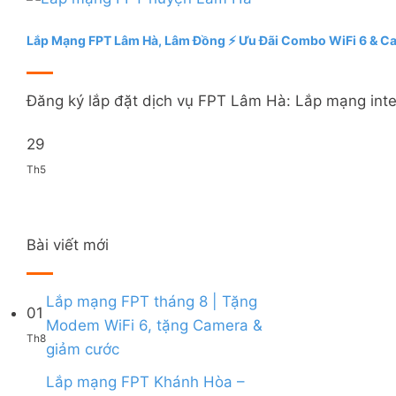
Lắp Mạng FPT Lâm Hà, Lâm Đồng ⚡️ Ưu Đãi Combo WiFi 6 & C
Đăng ký lắp đặt dịch vụ FPT Lâm Hà: Lắp mạng inter
29
Th5
Bài viết mới
Lắp mạng FPT tháng 8 | Tặng
01
Modem WiFi 6, tặng Camera &
Th8
Không
giảm cước
có
bình
Lắp mạng FPT Khánh Hòa –
luận