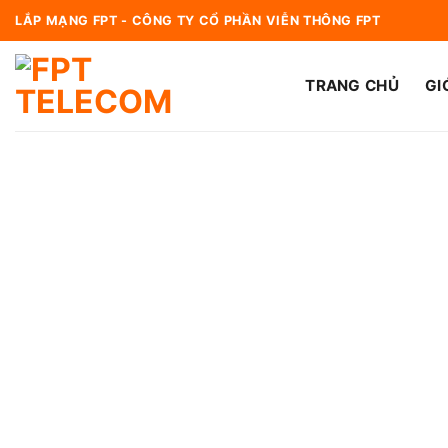
Bỏ
LẮP MẠNG FPT - CÔNG TY CỔ PHẦN VIỄN THÔNG FPT
qua
nội
TRANG CHỦ
GI
dung