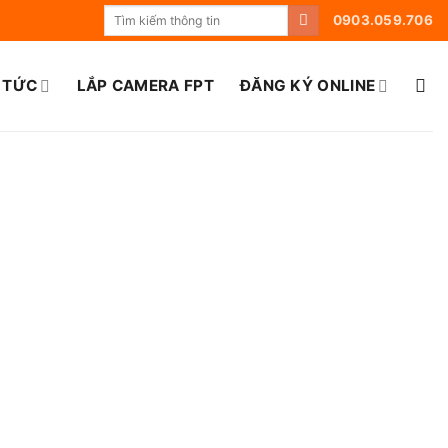
0903.059.706
 TỨC
LẮP CAMERA FPT
ĐĂNG KÝ ONLINE