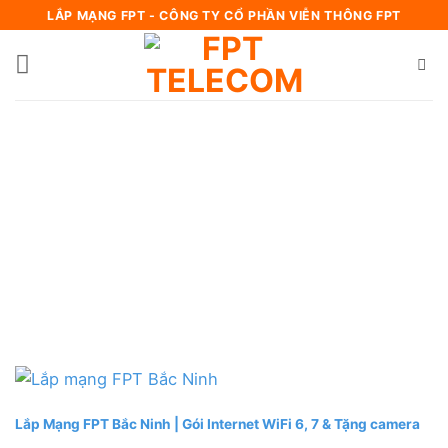
Bỏ
LẮP MẠNG FPT - CÔNG TY CỔ PHẦN VIỄN THÔNG FPT
qua
nội
dung
Lắp Mạng FPT Bắc Ninh | Gói Internet WiFi 6, 7 & Tặng camera