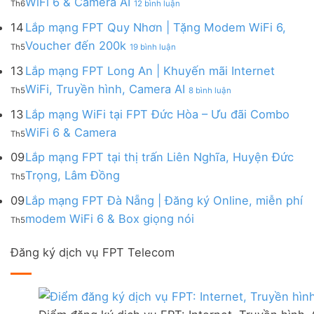
WiFi 6 & Camera AI
Trang
6
Th6
12 bình luận
Đồng
Gói
200k
Lắp
bị
&
Nai
Internet
mạng
14
Lắp mạng FPT Quy Nhơn | Tặng Modem WiFi 6,
miễn
Camera
|
với
FPT
phí
AI
ở
Voucher đến 200k
Ưu
nhiều
Th5
19 bình luận
Ninh
Modem
Lắp
đãi
IP
Thuận
FPT
mạng
13
Lắp mạng FPT Long An | Khuyến mãi Internet
Tặng
giá
|
WiFi
FPT
WiFi
tốt
ở
WiFi, Truyền hình, Camera AI
Ưu
6
Th5
8 bình luận
Quy
6,
từ
Lắp
đãi
&
Nhơn
Box
FPT
mạng
13
Lắp mạng WiFi tại FPT Đức Hòa – Ưu đãi Combo
Combo
Box
|
giọng
FPT
tặng
giọng
Không
WiFi 6 & Camera
Tặng
nói
Th5
Long
WiFi
nói
có
Modem
&
An
6
bình
09
Lắp mạng FPT tại thị trấn Liên Nghĩa, Huyện Đức
WiFi
Camera
|
&
luận
6,
Không
Trọng, Lâm Đồng
Khuyến
Camera
Th5
ở
Voucher
có
mãi
AI
Lắp
đến
bình
09
Lắp mạng FPT Đà Nẵng | Đăng ký Online, miễn phí
Internet
mạng
200k
luận
WiFi,
Không
WiFi
modem WiFi 6 & Box giọng nói
Th5
ở
Truyền
có
tại
Lắp
hình,
bình
FPT
mạng
Camera
Đăng ký dịch vụ FPT Telecom
luận
Đức
FPT
AI
ở
Hòa
tại
Lắp
–
thị
mạng
Ưu
trấn
FPT
đãi
Liên