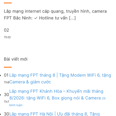
Lắp mạng internet cáp quang, truyền hình, camera
FPT Bắc Ninh: ✓ Hotline tư vấn [...]
02
Th10
Bài viết mới
01
Lắp mạng FPT tháng 8 | Tặng Modem WiFi 6, tặng
Không
Camera & giảm cước
Th8
có
bình
Lắp mạng FPT Khánh Hòa – Khuyến mãi tháng
30
luận
8/2026: tặng WiFi 6, Box giọng nói & Camera
25
ở
Th7
ở
Lắp
bình luận
Lắp
mạng
mạng
FPT
30
Lắp mạng FPT Hà Nội | Ưu đãi tháng 8, Tặng