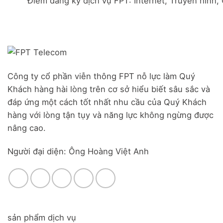
Điểm đăng ký dịch vụ FPT: Internet, Truyền hình,
Đà
Combo
Nghĩa,
Nẵng
WiFi
Huyện
|
6
Đức
Đăng
&
Trọng,
ký
Camera
Lâm
Online,
Đồng
miễn
phí
modem
Công ty cổ phần viễn thông FPT nỗ lực làm Quý
WiFi
Khách hàng hài lòng trên cơ sở hiểu biết sâu sắc và
6
&
đáp ứng một cách tốt nhất nhu cầu của Quý Khách
Box
hàng với lòng tận tụy và năng lực không ngừng được
giọng
nâng cao.
nói
Người đại diện: Ông Hoàng Việt Anh
sản phẩm dịch vụ