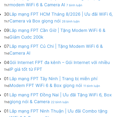
FPT
tháng
ở
modem WiFi 6 & Camera AI
Th7
7 bình luận
Khánh
8
Lắp
Hòa
|
mạng
30
Lắp mạng FPT HCM Tháng 8/2026 | Ưu đãi WiFi 6,
–
Tặng
FPT
ở
Camera và Box giọng nói
Khuyến
Modem
Th7
26 bình luận
Hà
Lắp
mãi
WiFi
Nội
mạng
09
Lắp mạng FPT Cần Giờ | Tặng Modem WiFi 6 &
tháng
6,
|
FPT
8/2026:
tặng
Không
Giảm Cước 200k
Ưu
Th6
HCM
tặng
Camera
có
đãi
Tháng
WiFi
&
bình
07
Lắp mạng FPT Củ Chi | Tặng Modem WiFi 6 &
tháng
8/2026
6,
giảm
luận
8,
Không
Camera AI
|
Box
cước
Th6
ở
Tặng
có
Ưu
giọng
Lắp
modem
bình
04
Gói Internet FPT đa kênh – Gói Internet với nhiều
đãi
nói
mạng
WiFi
luận
WiFi
&
Không
FPT
IP giá tốt từ FPT
6
Th6
ở
6,
Camera
có
Cần
&
Lắp
Camera
bình
Giờ
01
Lắp mạng FPT Tây Ninh | Trang bị miễn phí
Camera
mạng
và
luận
|
AI
ở
FPT
Modem FPT WiFi 6 & Box giọng nói
Box
Th6
11 bình luận
ở
Tặng
Lắp
Củ
giọng
Gói
Modem
mạng
Chi
01
Lắp mạng FPT Đồng Nai | Ưu đãi Tặng WiFi 6, Box
nói
Internet
WiFi
FPT
|
ở
FPT
giọng nói & Camera
6
Th6
22 bình luận
Tây
Tặng
Lắp
đa
&
Ninh
Modem
mạng
kênh
01
Lắp mạng FPT Ninh Thuận | Ưu đãi Combo tặng
Giảm
|
WiFi
FPT
–
Cước
ở