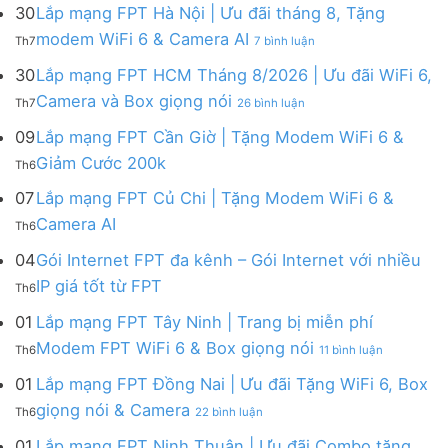
mạng
FPT
30
Lắp mạng FPT Hà Nội | Ưu đãi tháng 8, Tặng
FPT
tháng
ở
modem WiFi 6 & Camera AI
Th7
7 bình luận
Khánh
8
Lắp
Hòa
|
mạng
30
Lắp mạng FPT HCM Tháng 8/2026 | Ưu đãi WiFi 6,
–
Tặng
FPT
ở
Camera và Box giọng nói
Khuyến
Modem
Th7
26 bình luận
Hà
Lắp
mãi
WiFi
Nội
mạng
09
Lắp mạng FPT Cần Giờ | Tặng Modem WiFi 6 &
tháng
6,
|
FPT
8/2026:
tặng
Không
Giảm Cước 200k
Ưu
Th6
HCM
tặng
Camera
có
đãi
Tháng
WiFi
&
bình
07
Lắp mạng FPT Củ Chi | Tặng Modem WiFi 6 &
tháng
8/2026
6,
giảm
luận
8,
Không
Camera AI
|
Box
cước
Th6
ở
Tặng
có
Ưu
giọng
Lắp
modem
bình
04
Gói Internet FPT đa kênh – Gói Internet với nhiều
đãi
nói
mạng
WiFi
luận
WiFi
&
Không
FPT
IP giá tốt từ FPT
6
Th6
ở
6,
Camera
có
Cần
&
Lắp
Camera
bình
Giờ
01
Lắp mạng FPT Tây Ninh | Trang bị miễn phí
Camera
mạng
và
luận
|
AI
ở
FPT
Modem FPT WiFi 6 & Box giọng nói
Box
Th6
11 bình luận
ở
Tặng
Lắp
Củ
giọng
Gói
Modem
mạng
Chi
01
Lắp mạng FPT Đồng Nai | Ưu đãi Tặng WiFi 6, Box
nói
Internet
WiFi
FPT
|
ở
FPT
giọng nói & Camera
6
Th6
22 bình luận
Tây
Tặng
Lắp
đa
&
Ninh
Modem
mạng
kênh
01
Lắp mạng FPT Ninh Thuận | Ưu đãi Combo tặng
Giảm