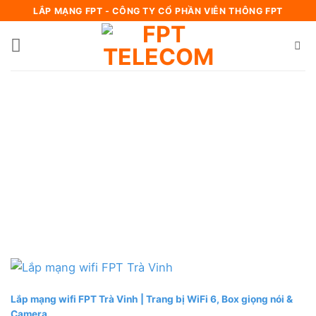
Bỏ
LẮP MẠNG FPT - CÔNG TY CỔ PHẦN VIỄN THÔNG FPT
qua
nội
dung
Lắp mạng wifi FPT Trà Vinh | Trang bị WiFi 6, Box giọng nói &
Camera.