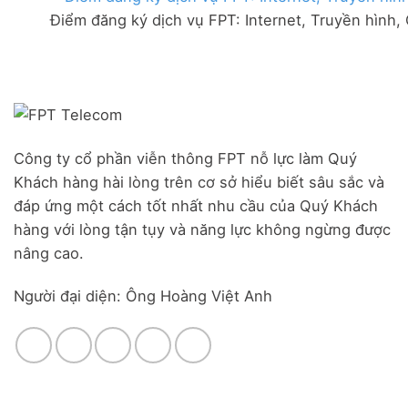
FPT
đãi
Liên
Điểm đăng ký dịch vụ FPT: Internet, Truyền hình,
Đà
Combo
Nghĩa,
Nẵng
WiFi
Huyện
|
6
Đức
Đăng
&
Trọng,
ký
Camera
Lâm
Online,
Đồng
miễn
phí
modem
Công ty cổ phần viễn thông FPT nỗ lực làm Quý
WiFi
Khách hàng hài lòng trên cơ sở hiểu biết sâu sắc và
6
&
đáp ứng một cách tốt nhất nhu cầu của Quý Khách
Box
hàng với lòng tận tụy và năng lực không ngừng được
giọng
nâng cao.
nói
Người đại diện: Ông Hoàng Việt Anh