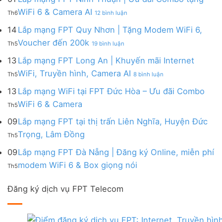
|
WiFi
FPT
–
Cước
ở
WiFi 6 & Camera AI
Trang
6
Th6
12 bình luận
Đồng
Gói
200k
Lắp
bị
&
Nai
Internet
mạng
14
Lắp mạng FPT Quy Nhơn | Tặng Modem WiFi 6,
miễn
Camera
|
với
FPT
phí
AI
ở
Voucher đến 200k
Ưu
nhiều
Th5
19 bình luận
Ninh
Modem
Lắp
đãi
IP
Thuận
FPT
mạng
13
Lắp mạng FPT Long An | Khuyến mãi Internet
Tặng
giá
|
WiFi
FPT
WiFi
tốt
ở
WiFi, Truyền hình, Camera AI
Ưu
6
Th5
8 bình luận
Quy
6,
từ
Lắp
đãi
&
Nhơn
Box
FPT
mạng
13
Lắp mạng WiFi tại FPT Đức Hòa – Ưu đãi Combo
Combo
Box
|
giọng
FPT
tặng
giọng
Không
WiFi 6 & Camera
Tặng
nói
Th5
Long
WiFi
nói
có
Modem
&
An
6
bình
09
Lắp mạng FPT tại thị trấn Liên Nghĩa, Huyện Đức
WiFi
Camera
|
&
luận
6,
Không
Trọng, Lâm Đồng
Khuyến
Camera
Th5
ở
Voucher
có
mãi
AI
Lắp
đến
bình
09
Lắp mạng FPT Đà Nẵng | Đăng ký Online, miễn phí
Internet
mạng
200k
luận
WiFi,
Không
WiFi
modem WiFi 6 & Box giọng nói
Th5
ở
Truyền
có
tại
Lắp
hình,
bình
FPT
mạng
Camera
Đăng ký dịch vụ FPT Telecom
luận
Đức
FPT
AI
ở
Hòa
tại
Lắp
–
thị
mạng
Ưu
trấn