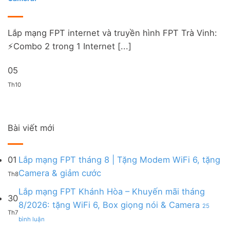
Lắp mạng FPT internet và truyền hình FPT Trà Vinh:
⚡️Combo 2 trong 1 Internet [...]
05
Th10
Bài viết mới
01
Lắp mạng FPT tháng 8 | Tặng Modem WiFi 6, tặng
Không
Camera & giảm cước
Th8
có
bình
Lắp mạng FPT Khánh Hòa – Khuyến mãi tháng
30
luận
8/2026: tặng WiFi 6, Box giọng nói & Camera
25
ở
Th7
ở
Lắp
bình luận
Lắp
mạng