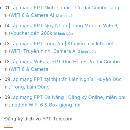
Lắp
đa
&
Ninh
Modem
mạng
kênh
01
Lắp mạng FPT Ninh Thuận | Ưu đãi Combo tặng
Giảm
|
WiFi
FPT
–
Cước
ở
WiFi 6 & Camera AI
Trang
6
Th6
12 bình luận
Đồng
Gói
200k
Lắp
bị
&
Nai
Internet
mạng
14
Lắp mạng FPT Quy Nhơn | Tặng Modem WiFi 6,
miễn
Camera
|
với
FPT
phí
AI
ở
Voucher đến 200k
Ưu
nhiều
Th5
19 bình luận
Ninh
Modem
Lắp
đãi
IP
Thuận
FPT
mạng
13
Lắp mạng FPT Long An | Khuyến mãi Internet
Tặng
giá
|
WiFi
FPT
WiFi
tốt
ở
WiFi, Truyền hình, Camera AI
Ưu
6
Th5
8 bình luận
Quy
6,
từ
Lắp
đãi
&
Nhơn
Box
FPT
mạng
13
Lắp mạng WiFi tại FPT Đức Hòa – Ưu đãi Combo
Combo
Box
|
giọng
FPT
tặng
giọng
Không
WiFi 6 & Camera
Tặng
nói
Th5
Long
WiFi
nói
có
Modem
&
An
6
bình
09
Lắp mạng FPT tại thị trấn Liên Nghĩa, Huyện Đức
WiFi
Camera
|
&
luận
6,
Không
Trọng, Lâm Đồng
Khuyến
Camera
Th5
ở
Voucher
có
mãi
AI
Lắp
đến
bình
09
Lắp mạng FPT Đà Nẵng | Đăng ký Online, miễn phí
Internet
mạng
200k
luận
WiFi,
Không
WiFi
modem WiFi 6 & Box giọng nói
Th5
ở
Truyền
có
tại
Lắp
hình,
bình
FPT
mạng
Camera
Đăng ký dịch vụ FPT Telecom
luận
Đức
FPT
AI
ở
Hòa
tại
Lắp
–