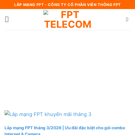
Bỏ
LẮP MẠNG FPT - CÔNG TY CỔ PHẦN VIỄN THÔNG FPT
qua
nội
dung
Lắp mạng FPT tháng 3/2026 | Ưu đãi đặc biệt cho gói combo
Internet & Camera