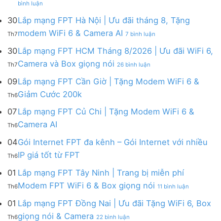
Lắp
bình luận
Lắp
mạng
mạng
FPT
30
Lắp mạng FPT Hà Nội | Ưu đãi tháng 8, Tặng
FPT
tháng
ở
modem WiFi 6 & Camera AI
Th7
7 bình luận
Khánh
8
Lắp
Hòa
|
mạng
30
Lắp mạng FPT HCM Tháng 8/2026 | Ưu đãi WiFi 6,
–
Tặng
FPT
ở
Camera và Box giọng nói
Khuyến
Modem
Th7
26 bình luận
Hà
Lắp
mãi
WiFi
Nội
mạng
09
Lắp mạng FPT Cần Giờ | Tặng Modem WiFi 6 &
tháng
6,
|
FPT
8/2026:
tặng
Không
Giảm Cước 200k
Ưu
Th6
HCM
tặng
Camera
có
đãi
Tháng
WiFi
&
bình
07
Lắp mạng FPT Củ Chi | Tặng Modem WiFi 6 &
tháng
8/2026
6,
giảm
luận
8,
Không
Camera AI
|
Box
cước
Th6
ở
Tặng
có
Ưu
giọng
Lắp
modem
bình
04
Gói Internet FPT đa kênh – Gói Internet với nhiều
đãi
nói
mạng
WiFi
luận
WiFi
&
Không
FPT
IP giá tốt từ FPT
6
Th6
ở
6,
Camera
có
Cần
&
Lắp
Camera
bình
Giờ
01
Lắp mạng FPT Tây Ninh | Trang bị miễn phí
Camera
mạng
và
luận
|
AI
ở
FPT
Modem FPT WiFi 6 & Box giọng nói
Box
Th6
11 bình luận
ở
Tặng
Lắp
Củ
giọng
Gói
Modem
mạng
Chi
01
Lắp mạng FPT Đồng Nai | Ưu đãi Tặng WiFi 6, Box
nói
Internet
WiFi
FPT
|
ở
FPT
giọng nói & Camera
6
Th6
22 bình luận
Tây
Tặng