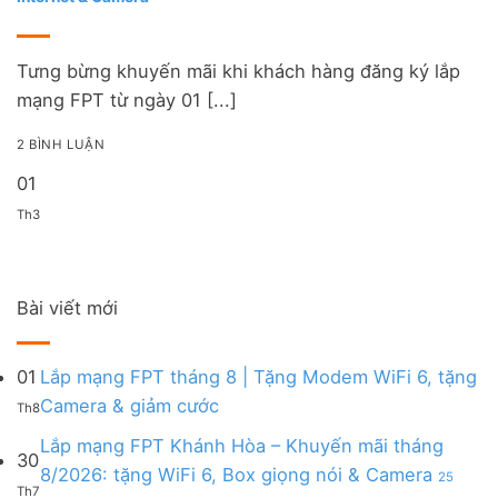
Tưng bừng khuyến mãi khi khách hàng đăng ký lắp
mạng FPT từ ngày 01 [...]
2 BÌNH LUẬN
01
Th3
Bài viết mới
01
Lắp mạng FPT tháng 8 | Tặng Modem WiFi 6, tặng
Không
Camera & giảm cước
Th8
có
bình
Lắp mạng FPT Khánh Hòa – Khuyến mãi tháng
30
luận
8/2026: tặng WiFi 6, Box giọng nói & Camera
25
ở
Th7
ở