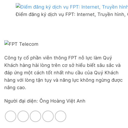
thị
mạng
Ưu
trấn
FPT
đãi
Liên
Điểm đăng ký dịch vụ FPT: Internet, Truyền hình,
Đà
Combo
Nghĩa,
Nẵng
WiFi
Huyện
|
6
Đức
Đăng
&
Trọng,
ký
Camera
Lâm
Online,
Đồng
miễn
phí
modem
Công ty cổ phần viễn thông FPT nỗ lực làm Quý
WiFi
Khách hàng hài lòng trên cơ sở hiểu biết sâu sắc và
6
&
đáp ứng một cách tốt nhất nhu cầu của Quý Khách
Box
hàng với lòng tận tụy và năng lực không ngừng được
giọng
nâng cao.
nói
Người đại diện: Ông Hoàng Việt Anh