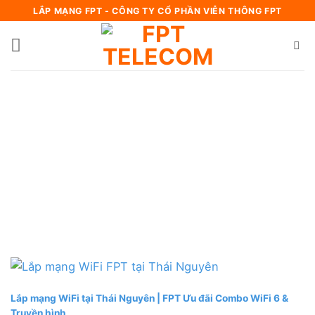
Bỏ
LẮP MẠNG FPT - CÔNG TY CỔ PHẦN VIỄN THÔNG FPT
qua
nội
dung
Lắp mạng WiFi tại Thái Nguyên | FPT Ưu đãi Combo WiFi 6 &
Truyền hình