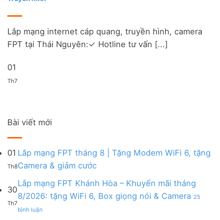
Lắp mạng internet cáp quang, truyền hình, camera
FPT tại Thái Nguyên:✓ Hotline tư vấn [...]
01
Th7
Bài viết mới
01
Lắp mạng FPT tháng 8 | Tặng Modem WiFi 6, tặng
Không
Camera & giảm cước
Th8
có
bình
Lắp mạng FPT Khánh Hòa – Khuyến mãi tháng
30
luận
8/2026: tặng WiFi 6, Box giọng nói & Camera
25
ở
Th7
ở
Lắp
bình luận
Lắp
mạng