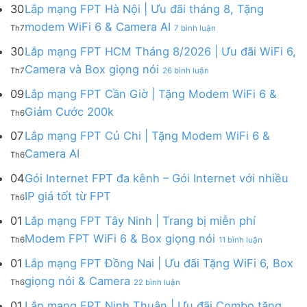
mạng
FPT
30
Lắp mạng FPT Hà Nội | Ưu đãi tháng 8, Tặng
FPT
tháng
ở
modem WiFi 6 & Camera AI
Th7
7 bình luận
Khánh
8
Lắp
Hòa
|
mạng
30
Lắp mạng FPT HCM Tháng 8/2026 | Ưu đãi WiFi 6,
–
Tặng
FPT
ở
Camera và Box giọng nói
Khuyến
Modem
Th7
26 bình luận
Hà
Lắp
mãi
WiFi
Nội
mạng
09
Lắp mạng FPT Cần Giờ | Tặng Modem WiFi 6 &
tháng
6,
|
FPT
8/2026:
tặng
Không
Giảm Cước 200k
Ưu
Th6
HCM
tặng
Camera
có
đãi
Tháng
WiFi
&
bình
07
Lắp mạng FPT Củ Chi | Tặng Modem WiFi 6 &
tháng
8/2026
6,
giảm
luận
8,
Không
Camera AI
|
Box
cước
Th6
ở
Tặng
có
Ưu
giọng
Lắp
modem
bình
04
Gói Internet FPT đa kênh – Gói Internet với nhiều
đãi
nói
mạng
WiFi
luận
WiFi
&
Không
FPT
IP giá tốt từ FPT
6
Th6
ở
6,
Camera
có
Cần
&
Lắp
Camera
bình
Giờ
01
Lắp mạng FPT Tây Ninh | Trang bị miễn phí
Camera
mạng
và
luận
|
AI
ở
FPT
Modem FPT WiFi 6 & Box giọng nói
Box
Th6
11 bình luận
ở
Tặng
Lắp
Củ
giọng
Gói
Modem
mạng
Chi
01
Lắp mạng FPT Đồng Nai | Ưu đãi Tặng WiFi 6, Box
nói
Internet
WiFi
FPT
|
ở
FPT
giọng nói & Camera
6
Th6
22 bình luận
Tây
Tặng
Lắp
đa
&
Ninh
Modem
mạng
kênh
01
Lắp mạng FPT Ninh Thuận | Ưu đãi Combo tặng
Giảm