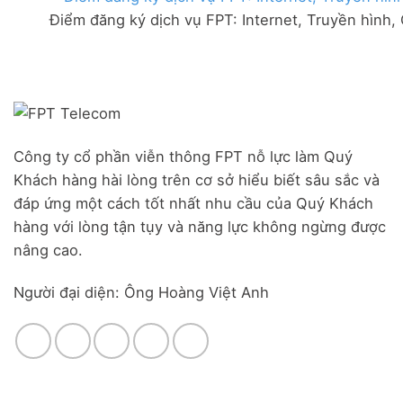
FPT
đãi
Liên
Điểm đăng ký dịch vụ FPT: Internet, Truyền hình,
Đà
Combo
Nghĩa,
Nẵng
WiFi
Huyện
|
6
Đức
Đăng
&
Trọng,
ký
Camera
Lâm
Online,
Đồng
miễn
phí
modem
Công ty cổ phần viễn thông FPT nỗ lực làm Quý
WiFi
Khách hàng hài lòng trên cơ sở hiểu biết sâu sắc và
6
&
đáp ứng một cách tốt nhất nhu cầu của Quý Khách
Box
hàng với lòng tận tụy và năng lực không ngừng được
giọng
nâng cao.
nói
Người đại diện: Ông Hoàng Việt Anh