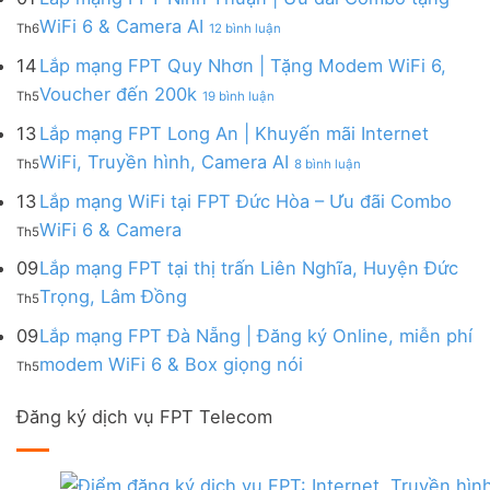
|
WiFi
FPT
–
Cước
ở
WiFi 6 & Camera AI
Trang
6
Th6
12 bình luận
Đồng
Gói
200k
Lắp
bị
&
Nai
Internet
mạng
14
Lắp mạng FPT Quy Nhơn | Tặng Modem WiFi 6,
miễn
Camera
|
với
FPT
phí
AI
ở
Voucher đến 200k
Ưu
nhiều
Th5
19 bình luận
Ninh
Modem
Lắp
đãi
IP
Thuận
FPT
mạng
13
Lắp mạng FPT Long An | Khuyến mãi Internet
Tặng
giá
|
WiFi
FPT
WiFi
tốt
ở
WiFi, Truyền hình, Camera AI
Ưu
6
Th5
8 bình luận
Quy
6,
từ
Lắp
đãi
&
Nhơn
Box
FPT
mạng
13
Lắp mạng WiFi tại FPT Đức Hòa – Ưu đãi Combo
Combo
Box
|
giọng
FPT
tặng
giọng
Không
WiFi 6 & Camera
Tặng
nói
Th5
Long
WiFi
nói
có
Modem
&
An
6
bình
09
Lắp mạng FPT tại thị trấn Liên Nghĩa, Huyện Đức
WiFi
Camera
|
&
luận
6,
Không
Trọng, Lâm Đồng
Khuyến
Camera
Th5
ở
Voucher
có
mãi
AI
Lắp
đến
bình
09
Lắp mạng FPT Đà Nẵng | Đăng ký Online, miễn phí
Internet
mạng
200k
luận
WiFi,
Không
WiFi
modem WiFi 6 & Box giọng nói
Th5
ở
Truyền
có
tại
Lắp
hình,
bình
FPT
mạng
Camera
Đăng ký dịch vụ FPT Telecom
luận
Đức
FPT
AI
ở
Hòa
tại
Lắp
–
thị
mạng
Ưu
trấn