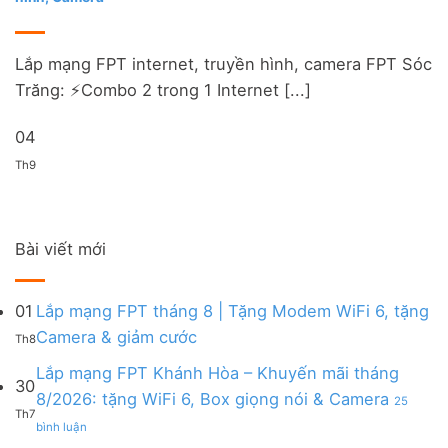
Lắp mạng FPT internet, truyền hình, camera FPT Sóc
Trăng: ⚡️Combo 2 trong 1 Internet [...]
04
Th9
Bài viết mới
01
Lắp mạng FPT tháng 8 | Tặng Modem WiFi 6, tặng
Không
Camera & giảm cước
Th8
có
bình
Lắp mạng FPT Khánh Hòa – Khuyến mãi tháng
30
luận
8/2026: tặng WiFi 6, Box giọng nói & Camera
25
ở
Th7
ở
Lắp
bình luận
Lắp
mạng