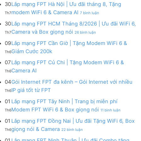
mạng
FPT
30
Lắp mạng FPT Hà Nội | Ưu đãi tháng 8, Tặng
FPT
tháng
ở
modem WiFi 6 & Camera AI
Th7
7 bình luận
Khánh
8
Lắp
Hòa
|
mạng
30
Lắp mạng FPT HCM Tháng 8/2026 | Ưu đãi WiFi 6,
–
Tặng
FPT
ở
Camera và Box giọng nói
Khuyến
Modem
Th7
26 bình luận
Hà
Lắp
mãi
WiFi
Nội
mạng
09
Lắp mạng FPT Cần Giờ | Tặng Modem WiFi 6 &
tháng
6,
|
FPT
8/2026:
tặng
Không
Giảm Cước 200k
Ưu
Th6
HCM
tặng
Camera
có
đãi
Tháng
WiFi
&
bình
07
Lắp mạng FPT Củ Chi | Tặng Modem WiFi 6 &
tháng
8/2026
6,
giảm
luận
8,
Không
Camera AI
|
Box
cước
Th6
ở
Tặng
có
Ưu
giọng
Lắp
modem
bình
04
Gói Internet FPT đa kênh – Gói Internet với nhiều
đãi
nói
mạng
WiFi
luận
WiFi
&
Không
FPT
IP giá tốt từ FPT
6
Th6
ở
6,
Camera
có
Cần
&
Lắp
Camera
bình
Giờ
01
Lắp mạng FPT Tây Ninh | Trang bị miễn phí
Camera
mạng
và
luận
|
AI
ở
FPT
Modem FPT WiFi 6 & Box giọng nói
Box
Th6
11 bình luận
ở
Tặng
Lắp
Củ
giọng
Gói
Modem
mạng
Chi
01
Lắp mạng FPT Đồng Nai | Ưu đãi Tặng WiFi 6, Box
nói
Internet
WiFi
FPT
|
ở
FPT
giọng nói & Camera
6
Th6
22 bình luận
Tây
Tặng
Lắp
đa
&
Ninh
Modem
mạng
kênh
01
Lắp mạng FPT Ninh Thuận | Ưu đãi Combo tặng
Giảm