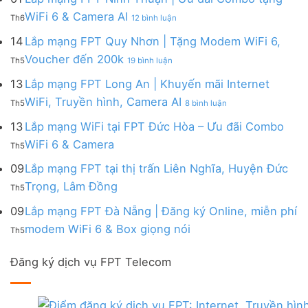
|
WiFi
FPT
–
Cước
ở
WiFi 6 & Camera AI
Trang
6
Th6
12 bình luận
Đồng
Gói
200k
Lắp
bị
&
Nai
Internet
mạng
14
Lắp mạng FPT Quy Nhơn | Tặng Modem WiFi 6,
miễn
Camera
|
với
FPT
phí
AI
ở
Voucher đến 200k
Ưu
nhiều
Th5
19 bình luận
Ninh
Modem
Lắp
đãi
IP
Thuận
FPT
mạng
13
Lắp mạng FPT Long An | Khuyến mãi Internet
Tặng
giá
|
WiFi
FPT
WiFi
tốt
ở
WiFi, Truyền hình, Camera AI
Ưu
6
Th5
8 bình luận
Quy
6,
từ
Lắp
đãi
&
Nhơn
Box
FPT
mạng
13
Lắp mạng WiFi tại FPT Đức Hòa – Ưu đãi Combo
Combo
Box
|
giọng
FPT
tặng
giọng
Không
WiFi 6 & Camera
Tặng
nói
Th5
Long
WiFi
nói
có
Modem
&
An
6
bình
09
Lắp mạng FPT tại thị trấn Liên Nghĩa, Huyện Đức
WiFi
Camera
|
&
luận
6,
Không
Trọng, Lâm Đồng
Khuyến
Camera
Th5
ở
Voucher
có
mãi
AI
Lắp
đến
bình
09
Lắp mạng FPT Đà Nẵng | Đăng ký Online, miễn phí
Internet
mạng
200k
luận
WiFi,
Không
WiFi
modem WiFi 6 & Box giọng nói
Th5
ở
Truyền
có
tại
Lắp
hình,
bình
FPT
mạng
Camera
Đăng ký dịch vụ FPT Telecom
luận
Đức
FPT
AI
ở
Hòa
tại
Lắp
–
thị
mạng
Ưu
trấn