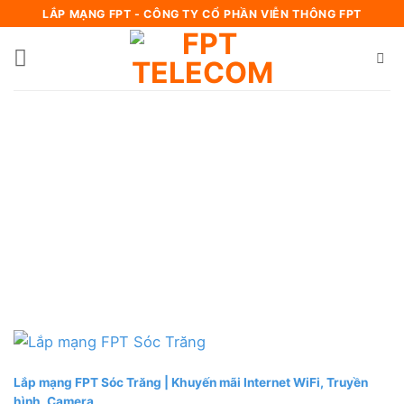
Bỏ
LẮP MẠNG FPT - CÔNG TY CỔ PHẦN VIỄN THÔNG FPT
qua
nội
dung
Lắp mạng FPT Sóc Trăng | Khuyến mãi Internet WiFi, Truyền
hình, Camera