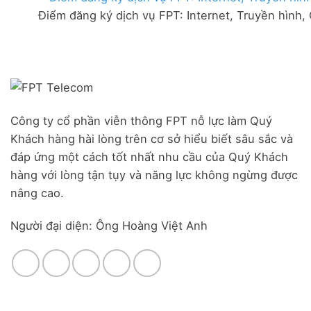
FPT
đãi
Liên
Điểm đăng ký dịch vụ FPT: Internet, Truyền hình,
Đà
Combo
Nghĩa,
Nẵng
WiFi
Huyện
|
6
Đức
Đăng
&
Trọng,
ký
Camera
Lâm
Online,
Đồng
miễn
phí
modem
Công ty cổ phần viễn thông FPT nỗ lực làm Quý
WiFi
Khách hàng hài lòng trên cơ sở hiểu biết sâu sắc và
6
&
đáp ứng một cách tốt nhất nhu cầu của Quý Khách
Box
hàng với lòng tận tụy và năng lực không ngừng được
giọng
nâng cao.
nói
Người đại diện: Ông Hoàng Việt Anh