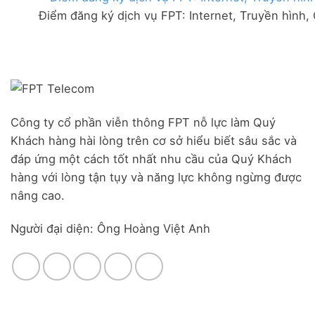
FPT
đãi
Liên
Điểm đăng ký dịch vụ FPT: Internet, Truyền hình,
Đà
Combo
Nghĩa,
Nẵng
WiFi
Huyện
|
6
Đức
Đăng
&
Trọng,
ký
Camera
Lâm
Online,
Đồng
miễn
phí
modem
Công ty cổ phần viễn thông FPT nỗ lực làm Quý
WiFi
Khách hàng hài lòng trên cơ sở hiểu biết sâu sắc và
6
&
đáp ứng một cách tốt nhất nhu cầu của Quý Khách
Box
hàng với lòng tận tụy và năng lực không ngừng được
giọng
nâng cao.
nói
Người đại diện: Ông Hoàng Việt Anh