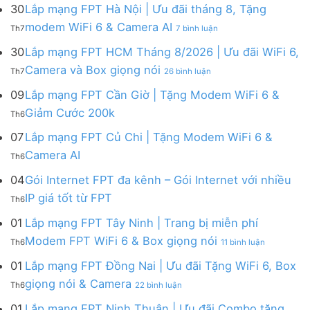
mạng
FPT
30
Lắp mạng FPT Hà Nội | Ưu đãi tháng 8, Tặng
FPT
tháng
ở
modem WiFi 6 & Camera AI
Th7
7 bình luận
Khánh
8
Lắp
Hòa
|
mạng
30
Lắp mạng FPT HCM Tháng 8/2026 | Ưu đãi WiFi 6,
–
Tặng
FPT
ở
Camera và Box giọng nói
Khuyến
Modem
Th7
26 bình luận
Hà
Lắp
mãi
WiFi
Nội
mạng
09
Lắp mạng FPT Cần Giờ | Tặng Modem WiFi 6 &
tháng
6,
|
FPT
8/2026:
tặng
Không
Giảm Cước 200k
Ưu
Th6
HCM
tặng
Camera
có
đãi
Tháng
WiFi
&
bình
07
Lắp mạng FPT Củ Chi | Tặng Modem WiFi 6 &
tháng
8/2026
6,
giảm
luận
8,
Không
Camera AI
|
Box
cước
Th6
ở
Tặng
có
Ưu
giọng
Lắp
modem
bình
04
Gói Internet FPT đa kênh – Gói Internet với nhiều
đãi
nói
mạng
WiFi
luận
WiFi
&
Không
FPT
IP giá tốt từ FPT
6
Th6
ở
6,
Camera
có
Cần
&
Lắp
Camera
bình
Giờ
01
Lắp mạng FPT Tây Ninh | Trang bị miễn phí
Camera
mạng
và
luận
|
AI
ở
FPT
Modem FPT WiFi 6 & Box giọng nói
Box
Th6
11 bình luận
ở
Tặng
Lắp
Củ
giọng
Gói
Modem
mạng
Chi
01
Lắp mạng FPT Đồng Nai | Ưu đãi Tặng WiFi 6, Box
nói
Internet
WiFi
FPT
|
ở
FPT
giọng nói & Camera
6
Th6
22 bình luận
Tây
Tặng
Lắp
đa
&
Ninh
Modem
mạng
kênh
01
Lắp mạng FPT Ninh Thuận | Ưu đãi Combo tặng
Giảm