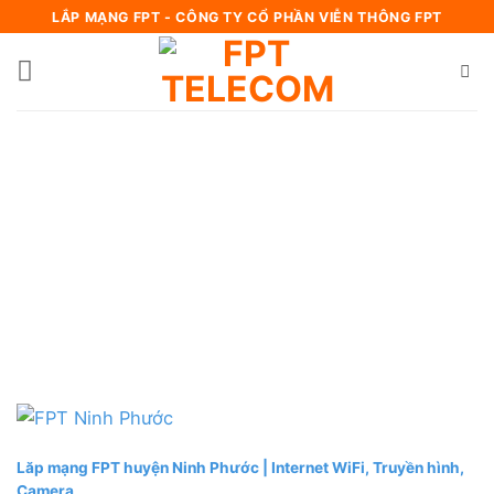
Bỏ
LẮP MẠNG FPT - CÔNG TY CỔ PHẦN VIỄN THÔNG FPT
qua
nội
dung
Lăp mạng FPT huyện Ninh Phước | Internet WiFi, Truyền hình,
Camera