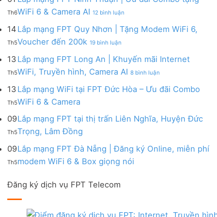
|
WiFi
FPT
–
Cước
ở
WiFi 6 & Camera AI
Trang
6
Th6
12 bình luận
Đồng
Gói
200k
Lắp
bị
&
Nai
Internet
mạng
14
Lắp mạng FPT Quy Nhơn | Tặng Modem WiFi 6,
miễn
Camera
|
với
FPT
phí
AI
ở
Voucher đến 200k
Ưu
nhiều
Th5
19 bình luận
Ninh
Modem
Lắp
đãi
IP
Thuận
FPT
mạng
13
Lắp mạng FPT Long An | Khuyến mãi Internet
Tặng
giá
|
WiFi
FPT
WiFi
tốt
ở
WiFi, Truyền hình, Camera AI
Ưu
6
Th5
8 bình luận
Quy
6,
từ
Lắp
đãi
&
Nhơn
Box
FPT
mạng
13
Lắp mạng WiFi tại FPT Đức Hòa – Ưu đãi Combo
Combo
Box
|
giọng
FPT
tặng
giọng
Không
WiFi 6 & Camera
Tặng
nói
Th5
Long
WiFi
nói
có
Modem
&
An
6
bình
09
Lắp mạng FPT tại thị trấn Liên Nghĩa, Huyện Đức
WiFi
Camera
|
&
luận
6,
Không
Trọng, Lâm Đồng
Khuyến
Camera
Th5
ở
Voucher
có
mãi
AI
Lắp
đến
bình
09
Lắp mạng FPT Đà Nẵng | Đăng ký Online, miễn phí
Internet
mạng
200k
luận
WiFi,
Không
WiFi
modem WiFi 6 & Box giọng nói
Th5
ở
Truyền
có
tại
Lắp
hình,
bình
FPT
mạng
Camera
Đăng ký dịch vụ FPT Telecom
luận
Đức
FPT
AI
ở
Hòa
tại
Lắp
–
thị
mạng
Ưu
trấn