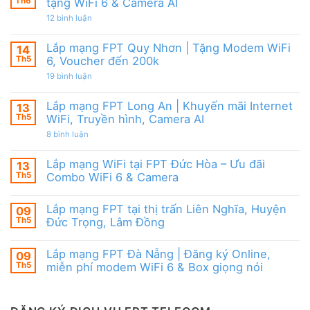
Modem
Th6
tặng WiFi 6 & Camera AI
Nai
tốt
FPT
|
từ
ở
12 bình luận
WiFi
Ưu
FPT
Lắp
6
đãi
mạng
&
Tặng
FPT
Box
Lắp mạng FPT Quy Nhơn | Tặng Modem WiFi
14
WiFi
Ninh
giọng
6,
Th5
6, Voucher đến 200k
Thuận
nói
Box
|
ở
19 bình luận
giọng
Ưu
Lắp
nói
đãi
mạng
&
Combo
FPT
Camera
Lắp mạng FPT Long An | Khuyến mãi Internet
13
tặng
Quy
WiFi
Th5
WiFi, Truyền hình, Camera AI
Nhơn
6
|
ở
8 bình luận
&
Tặng
Lắp
Camera
Modem
mạng
AI
WiFi
FPT
Lắp mạng WiFi tại FPT Đức Hòa – Ưu đãi
13
6,
Long
Voucher
Th5
Combo WiFi 6 & Camera
An
đến
|
Không
200k
Khuyến
có
mãi
Lắp mạng FPT tại thị trấn Liên Nghĩa, Huyện
09
bình
Internet
luận
Th5
Đức Trọng, Lâm Đồng
WiFi,
ở
Truyền
Lắp
Không
hình,
mạng
có
Camera
Lắp mạng FPT Đà Nẵng | Đăng ký Online,
09
WiFi
bình
AI
tại
luận
Th5
miễn phí modem WiFi 6 & Box giọng nói
FPT
ở
Đức
Lắp
Không
Hòa
mạng
có
–
FPT
bình
Ưu
tại
luận