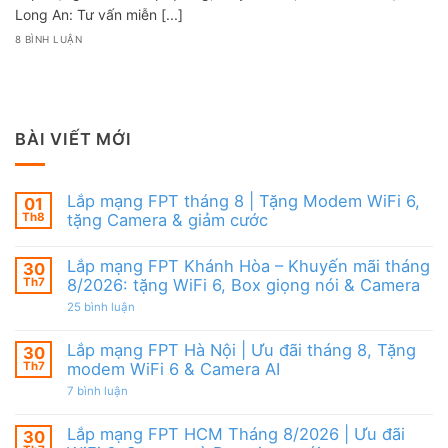
Long An: Tư vấn miễn [...]
8 BÌNH LUẬN
BÀI VIẾT MỚI
Lắp mạng FPT tháng 8 | Tặng Modem WiFi 6,
01
Th8
tặng Camera & giảm cước
Không
có
Lắp mạng FPT Khánh Hòa – Khuyến mãi tháng
30
bình
luận
Th7
8/2026: tặng WiFi 6, Box giọng nói & Camera
ở
Lắp
ở
25 bình luận
mạng
Lắp
FPT
mạng
tháng
FPT
Lắp mạng FPT Hà Nội | Ưu đãi tháng 8, Tặng
30
8
Khánh
Th7
modem WiFi 6 & Camera AI
|
Hòa
Tặng
–
ở
7 bình luận
Modem
Khuyến
Lắp
WiFi
mãi
mạng
6,
tháng
FPT
Lắp mạng FPT HCM Tháng 8/2026 | Ưu đãi
30
tặng
8/2026:
Hà