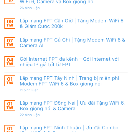
Camera
tặng
Th7
WiFi 6, Camera và Box giọng nói
Nội
&
WiFi
|
giảm
ở
26 bình luận
6,
Ưu
cước
Lắp
Box
đãi
mạng
giọng
tháng
FPT
nói
Lắp mạng FPT Cần Giờ | Tặng Modem WiFi 6
09
8,
HCM
&
Tặng
Th6
& Giảm Cước 200k
Tháng
Camera
modem
8/2026
Không
WiFi
|
có
6
Ưu
Lắp mạng FPT Củ Chi | Tặng Modem WiFi 6 &
07
bình
&
đãi
luận
Camera
Th6
Camera AI
WiFi
ở
AI
6,
Lắp
Không
Camera
mạng
có
và
Gói Internet FPT đa kênh – Gói Internet với
04
FPT
bình
Box
Cần
luận
Th6
nhiều IP giá tốt từ FPT
giọng
Giờ
ở
nói
|
Lắp
Không
Tặng
mạng
có
Lắp mạng FPT Tây Ninh | Trang bị miễn phí
01
Modem
FPT
bình
WiFi
Củ
luận
Th6
Modem FPT WiFi 6 & Box giọng nói
6
Chi
ở
&
|
Gói
ở
11 bình luận
Giảm
Tặng
Internet
Lắp
Cước
Modem
FPT
mạng
200k
WiFi
đa
FPT
Lắp mạng FPT Đồng Nai | Ưu đãi Tặng WiFi 6,
01
6
kênh
Tây
Th6
Box giọng nói & Camera
&
–
Ninh
Camera
Gói
|
ở
22 bình luận
AI
Internet
Trang
Lắp
với
bị
mạng
nhiều
miễn
FPT
Lắp mạng FPT Ninh Thuận | Ưu đãi Combo
01
IP
phí
Đồng
giá