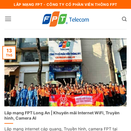
Bỏ
LẮP MẠNG FPT - CÔNG TY CỔ PHẦN VIỄN THÔNG FPT
qua
nội
dung
13
Th5
Lắp mạng FPT Long An | Khuyến mãi Internet WiFi, Truyền
hình, Camera AI
Lắp mạng internet cáp quang, Truyền hình, camera FPT tại