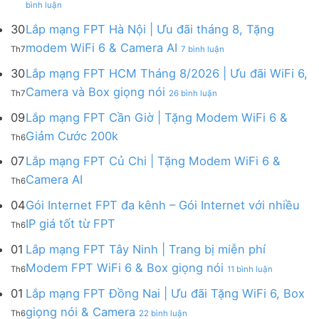
Lắp
bình luận
Lắp
mạng
mạng
FPT
30
Lắp mạng FPT Hà Nội | Ưu đãi tháng 8, Tặng
FPT
tháng
ở
modem WiFi 6 & Camera AI
Th7
7 bình luận
Khánh
8
Lắp
Hòa
|
mạng
30
Lắp mạng FPT HCM Tháng 8/2026 | Ưu đãi WiFi 6,
–
Tặng
FPT
ở
Camera và Box giọng nói
Khuyến
Modem
Th7
26 bình luận
Hà
Lắp
mãi
WiFi
Nội
mạng
09
Lắp mạng FPT Cần Giờ | Tặng Modem WiFi 6 &
tháng
6,
|
FPT
8/2026:
tặng
Không
Giảm Cước 200k
Ưu
Th6
HCM
tặng
Camera
có
đãi
Tháng
WiFi
&
bình
07
Lắp mạng FPT Củ Chi | Tặng Modem WiFi 6 &
tháng
8/2026
6,
giảm
luận
8,
Không
Camera AI
|
Box
cước
Th6
ở
Tặng
có
Ưu
giọng
Lắp
modem
bình
04
Gói Internet FPT đa kênh – Gói Internet với nhiều
đãi
nói
mạng
WiFi
luận
WiFi
&
Không
FPT
IP giá tốt từ FPT
6
Th6
ở
6,
Camera
có
Cần
&
Lắp
Camera
bình
Giờ
01
Lắp mạng FPT Tây Ninh | Trang bị miễn phí
Camera
mạng
và
luận
|
AI
ở
FPT
Modem FPT WiFi 6 & Box giọng nói
Box
Th6
11 bình luận
ở
Tặng
Lắp
Củ
giọng
Gói
Modem
mạng
Chi
01
Lắp mạng FPT Đồng Nai | Ưu đãi Tặng WiFi 6, Box
nói
Internet
WiFi
FPT
|
ở
FPT
giọng nói & Camera
6
Th6
22 bình luận
Tây
Tặng