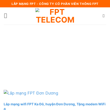
Bỏ
LẮP MẠNG FPT - CÔNG TY CỔ PHẦN VIỄN THÔNG FPT
qua
nội
dung
Lắp mạng wifi FPT Ka Đô, huyện Đơn Dương, Tặng modem WiFi
6