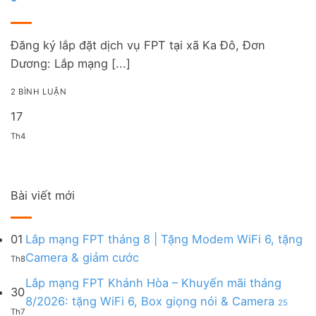
Đăng ký lắp đặt dịch vụ FPT tại xã Ka Đô, Đơn
Dương: Lắp mạng [...]
2 BÌNH LUẬN
17
Th4
Bài viết mới
01
Lắp mạng FPT tháng 8 | Tặng Modem WiFi 6, tặng
Không
Camera & giảm cước
Th8
có
bình
Lắp mạng FPT Khánh Hòa – Khuyến mãi tháng
30
luận
8/2026: tặng WiFi 6, Box giọng nói & Camera
25
ở
Th7
ở