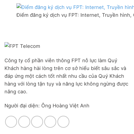
thị
mạng
Ưu
trấn
FPT
đãi
Liên
Điểm đăng ký dịch vụ FPT: Internet, Truyền hình,
Đà
Combo
Nghĩa,
Nẵng
WiFi
Huyện
|
6
Đức
Đăng
&
Trọng,
ký
Camera
Lâm
Online,
Đồng
miễn
phí
modem
Công ty cổ phần viễn thông FPT nỗ lực làm Quý
WiFi
Khách hàng hài lòng trên cơ sở hiểu biết sâu sắc và
6
&
đáp ứng một cách tốt nhất nhu cầu của Quý Khách
Box
hàng với lòng tận tụy và năng lực không ngừng được
giọng
nâng cao.
nói
Người đại diện: Ông Hoàng Việt Anh