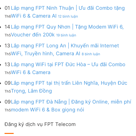
Lắp
đa
&
Ninh
Modem
mạng
kênh
01
Lắp mạng FPT Ninh Thuận | Ưu đãi Combo tặng
Giảm
|
WiFi
FPT
–
Cước
ở
WiFi 6 & Camera AI
Trang
6
Th6
12 bình luận
Đồng
Gói
200k
Lắp
bị
&
Nai
Internet
mạng
14
Lắp mạng FPT Quy Nhơn | Tặng Modem WiFi 6,
miễn
Camera
|
với
FPT
phí
AI
ở
Voucher đến 200k
Ưu
nhiều
Th5
19 bình luận
Ninh
Modem
Lắp
đãi
IP
Thuận
FPT
mạng
13
Lắp mạng FPT Long An | Khuyến mãi Internet
Tặng
giá
|
WiFi
FPT
WiFi
tốt
ở
WiFi, Truyền hình, Camera AI
Ưu
6
Th5
8 bình luận
Quy
6,
từ
Lắp
đãi
&
Nhơn
Box
FPT
mạng
13
Lắp mạng WiFi tại FPT Đức Hòa – Ưu đãi Combo
Combo
Box
|
giọng
FPT
tặng
giọng
Không
WiFi 6 & Camera
Tặng
nói
Th5
Long
WiFi
nói
có
Modem
&
An
6
bình
09
Lắp mạng FPT tại thị trấn Liên Nghĩa, Huyện Đức
WiFi
Camera
|
&
luận
6,
Không
Trọng, Lâm Đồng
Khuyến
Camera
Th5
ở
Voucher
có
mãi
AI
Lắp
đến
bình
09
Lắp mạng FPT Đà Nẵng | Đăng ký Online, miễn phí
Internet
mạng
200k
luận
WiFi,
Không
WiFi
modem WiFi 6 & Box giọng nói
Th5
ở
Truyền
có
tại
Lắp
hình,
bình
FPT
mạng
Camera
Đăng ký dịch vụ FPT Telecom
luận
Đức
FPT
AI
ở
Hòa
tại
Lắp
–