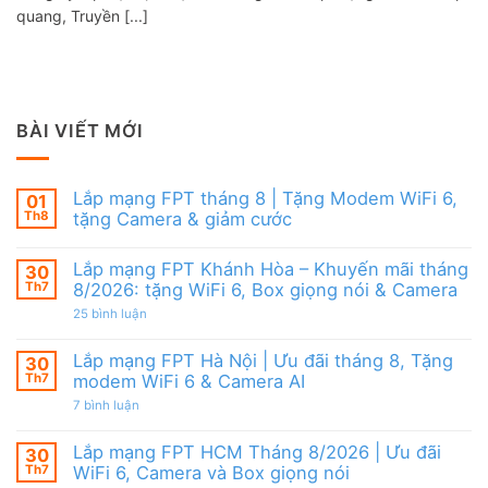
quang, Truyền [...]
BÀI VIẾT MỚI
Lắp mạng FPT tháng 8 | Tặng Modem WiFi 6,
01
Th8
tặng Camera & giảm cước
Không
có
Lắp mạng FPT Khánh Hòa – Khuyến mãi tháng
30
bình
luận
Th7
8/2026: tặng WiFi 6, Box giọng nói & Camera
ở
Lắp
ở
25 bình luận
mạng
Lắp
FPT
mạng
tháng
FPT
Lắp mạng FPT Hà Nội | Ưu đãi tháng 8, Tặng
30
8
Khánh
Th7
modem WiFi 6 & Camera AI
|
Hòa
Tặng
–
ở
7 bình luận
Modem
Khuyến
Lắp
WiFi
mãi
mạng
6,
tháng
FPT
Lắp mạng FPT HCM Tháng 8/2026 | Ưu đãi
30
tặng
8/2026:
Hà
Camera
tặng
Th7
WiFi 6, Camera và Box giọng nói
Nội
&
WiFi