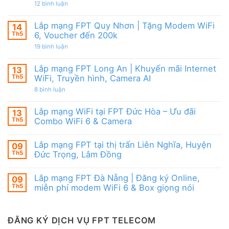
|
từ
ở
12 bình luận
WiFi
Ưu
FPT
Lắp
6
đãi
mạng
&
Tặng
FPT
Box
Lắp mạng FPT Quy Nhơn | Tặng Modem WiFi
14
WiFi
Ninh
giọng
6,
Th5
6, Voucher đến 200k
Thuận
nói
Box
|
ở
19 bình luận
giọng
Ưu
Lắp
nói
đãi
mạng
&
Combo
FPT
Camera
Lắp mạng FPT Long An | Khuyến mãi Internet
13
tặng
Quy
WiFi
Th5
WiFi, Truyền hình, Camera AI
Nhơn
6
|
ở
8 bình luận
&
Tặng
Lắp
Camera
Modem
mạng
AI
WiFi
FPT
Lắp mạng WiFi tại FPT Đức Hòa – Ưu đãi
13
6,
Long
Voucher
Th5
Combo WiFi 6 & Camera
An
đến
|
Không
200k
Khuyến
có
mãi
Lắp mạng FPT tại thị trấn Liên Nghĩa, Huyện
09
bình
Internet
luận
Th5
Đức Trọng, Lâm Đồng
WiFi,
ở
Truyền
Lắp
Không
hình,
mạng
có
Camera
Lắp mạng FPT Đà Nẵng | Đăng ký Online,
09
WiFi
bình
AI
tại
luận
Th5
miễn phí modem WiFi 6 & Box giọng nói
FPT
ở
Đức
Lắp
Không
Hòa
mạng
có
–
FPT
bình
Ưu
tại
luận
ĐĂNG KÝ DỊCH VỤ FPT TELECOM
đãi
thị
ở