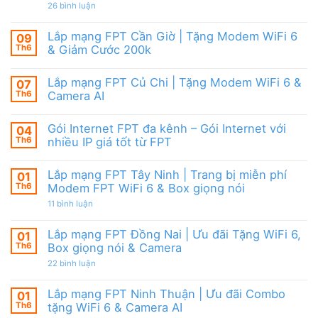
|
giảm
ở
26 bình luận
6,
Ưu
cước
Lắp
Box
đãi
mạng
giọng
tháng
FPT
nói
Lắp mạng FPT Cần Giờ | Tặng Modem WiFi 6
09
8,
HCM
&
Tặng
Th6
& Giảm Cước 200k
Tháng
Camera
modem
8/2026
Không
WiFi
|
có
6
Ưu
Lắp mạng FPT Củ Chi | Tặng Modem WiFi 6 &
07
bình
&
đãi
luận
Camera
Th6
Camera AI
WiFi
ở
AI
6,
Lắp
Không
Camera
mạng
có
và
Gói Internet FPT đa kênh – Gói Internet với
04
FPT
bình
Box
Cần
luận
Th6
nhiều IP giá tốt từ FPT
giọng
Giờ
ở
nói
|
Lắp
Không
Tặng
mạng
có
Lắp mạng FPT Tây Ninh | Trang bị miễn phí
01
Modem
FPT
bình
WiFi
Củ
luận
Th6
Modem FPT WiFi 6 & Box giọng nói
6
Chi
ở
&
|
Gói
ở
11 bình luận
Giảm
Tặng
Internet
Lắp
Cước
Modem
FPT
mạng
200k
WiFi
đa
FPT
Lắp mạng FPT Đồng Nai | Ưu đãi Tặng WiFi 6,
01
6
kênh
Tây
Th6
Box giọng nói & Camera
&
–
Ninh
Camera
Gói
|
ở
22 bình luận
AI
Internet
Trang
Lắp
với
bị
mạng
nhiều
miễn
FPT
Lắp mạng FPT Ninh Thuận | Ưu đãi Combo
01
IP
phí
Đồng
giá
Modem
Th6
tặng WiFi 6 & Camera AI
Nai
tốt
FPT