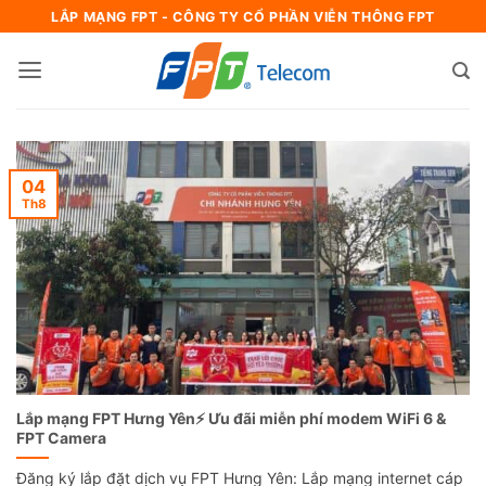
Bỏ
LẮP MẠNG FPT - CÔNG TY CỔ PHẦN VIỄN THÔNG FPT
qua
nội
dung
04
Th8
Lắp mạng FPT Hưng Yên⚡️ Ưu đãi miễn phí modem WiFi 6 &
FPT Camera
Đăng ký lắp đặt dịch vụ FPT Hưng Yên: Lắp mạng internet cáp