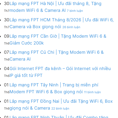
mạng
FPT
30
Lắp mạng FPT Hà Nội | Ưu đãi tháng 8, Tặng
FPT
tháng
ở
modem WiFi 6 & Camera AI
Th7
7 bình luận
Khánh
8
Lắp
Hòa
|
mạng
30
Lắp mạng FPT HCM Tháng 8/2026 | Ưu đãi WiFi 6,
–
Tặng
FPT
ở
Camera và Box giọng nói
Khuyến
Modem
Th7
26 bình luận
Hà
Lắp
mãi
WiFi
Nội
mạng
09
Lắp mạng FPT Cần Giờ | Tặng Modem WiFi 6 &
tháng
6,
|
FPT
8/2026:
tặng
Không
Giảm Cước 200k
Ưu
Th6
HCM
tặng
Camera
có
đãi
Tháng
WiFi
&
bình
07
Lắp mạng FPT Củ Chi | Tặng Modem WiFi 6 &
tháng
8/2026
6,
giảm
luận
8,
Không
Camera AI
|
Box
cước
Th6
ở
Tặng
có
Ưu
giọng
Lắp
modem
bình
04
Gói Internet FPT đa kênh – Gói Internet với nhiều
đãi
nói
mạng
WiFi
luận
WiFi
&
Không
FPT
IP giá tốt từ FPT
6
Th6
ở
6,
Camera
có
Cần
&
Lắp
Camera
bình
Giờ
01
Lắp mạng FPT Tây Ninh | Trang bị miễn phí
Camera
mạng
và
luận
|
AI
ở
FPT
Modem FPT WiFi 6 & Box giọng nói
Box
Th6
11 bình luận
ở
Tặng
Lắp
Củ
giọng
Gói
Modem
mạng
Chi
01
Lắp mạng FPT Đồng Nai | Ưu đãi Tặng WiFi 6, Box
nói
Internet
WiFi
FPT
|
ở
FPT
giọng nói & Camera
6
Th6
22 bình luận
Tây
Tặng
Lắp
đa
&
Ninh
Modem
mạng
kênh
01
Lắp mạng FPT Ninh Thuận | Ưu đãi Combo tặng
Giảm