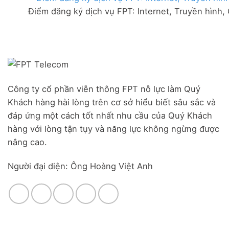
FPT
đãi
Liên
Điểm đăng ký dịch vụ FPT: Internet, Truyền hình,
Đà
Combo
Nghĩa,
Nẵng
WiFi
Huyện
|
6
Đức
Đăng
&
Trọng,
ký
Camera
Lâm
Online,
Đồng
miễn
phí
modem
Công ty cổ phần viễn thông FPT nỗ lực làm Quý
WiFi
Khách hàng hài lòng trên cơ sở hiểu biết sâu sắc và
6
&
đáp ứng một cách tốt nhất nhu cầu của Quý Khách
Box
hàng với lòng tận tụy và năng lực không ngừng được
giọng
nâng cao.
nói
Người đại diện: Ông Hoàng Việt Anh