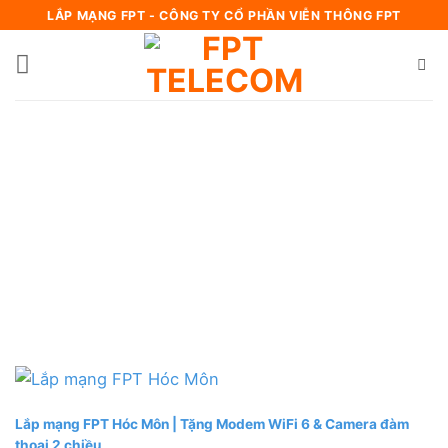
Bỏ
LẮP MẠNG FPT - CÔNG TY CỔ PHẦN VIỄN THÔNG FPT
qua
nội
dung
Lắp mạng FPT Hóc Môn | Tặng Modem WiFi 6 & Camera đàm
thoại 2 chiều