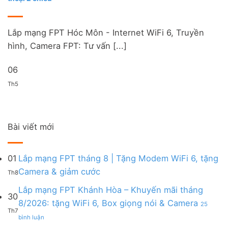
Lắp mạng FPT Hóc Môn - Internet WiFi 6, Truyền
hình, Camera FPT: Tư vấn [...]
06
Th5
Bài viết mới
01
Lắp mạng FPT tháng 8 | Tặng Modem WiFi 6, tặng
Không
Camera & giảm cước
Th8
có
bình
Lắp mạng FPT Khánh Hòa – Khuyến mãi tháng
30
luận
8/2026: tặng WiFi 6, Box giọng nói & Camera
25
ở
Th7
ở
Lắp
bình luận
Lắp
mạng