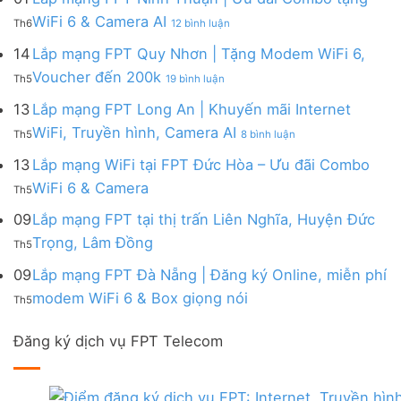
|
WiFi
FPT
–
Cước
ở
WiFi 6 & Camera AI
Trang
6
Th6
12 bình luận
Đồng
Gói
200k
Lắp
bị
&
Nai
Internet
mạng
14
Lắp mạng FPT Quy Nhơn | Tặng Modem WiFi 6,
miễn
Camera
|
với
FPT
phí
AI
ở
Voucher đến 200k
Ưu
nhiều
Th5
19 bình luận
Ninh
Modem
Lắp
đãi
IP
Thuận
FPT
mạng
13
Lắp mạng FPT Long An | Khuyến mãi Internet
Tặng
giá
|
WiFi
FPT
WiFi
tốt
ở
WiFi, Truyền hình, Camera AI
Ưu
6
Th5
8 bình luận
Quy
6,
từ
Lắp
đãi
&
Nhơn
Box
FPT
mạng
13
Lắp mạng WiFi tại FPT Đức Hòa – Ưu đãi Combo
Combo
Box
|
giọng
FPT
tặng
giọng
Không
WiFi 6 & Camera
Tặng
nói
Th5
Long
WiFi
nói
có
Modem
&
An
6
bình
09
Lắp mạng FPT tại thị trấn Liên Nghĩa, Huyện Đức
WiFi
Camera
|
&
luận
6,
Không
Trọng, Lâm Đồng
Khuyến
Camera
Th5
ở
Voucher
có
mãi
AI
Lắp
đến
bình
09
Lắp mạng FPT Đà Nẵng | Đăng ký Online, miễn phí
Internet
mạng
200k
luận
WiFi,
Không
WiFi
modem WiFi 6 & Box giọng nói
Th5
ở
Truyền
có
tại
Lắp
hình,
bình
FPT
mạng
Camera
Đăng ký dịch vụ FPT Telecom
luận
Đức
FPT
AI
ở
Hòa
tại
Lắp
–
thị
mạng
Ưu
trấn