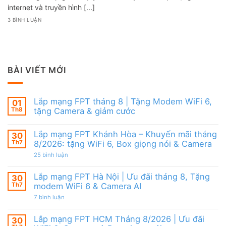
internet và truyền hình [...]
3 BÌNH LUẬN
BÀI VIẾT MỚI
Lắp mạng FPT tháng 8 | Tặng Modem WiFi 6,
01
Th8
tặng Camera & giảm cước
Không
có
Lắp mạng FPT Khánh Hòa – Khuyến mãi tháng
30
bình
luận
Th7
8/2026: tặng WiFi 6, Box giọng nói & Camera
ở
Lắp
ở
25 bình luận
mạng
Lắp
FPT
mạng
tháng
FPT
Lắp mạng FPT Hà Nội | Ưu đãi tháng 8, Tặng
30
8
Khánh
Th7
modem WiFi 6 & Camera AI
|
Hòa
Tặng
–
ở
7 bình luận
Modem
Khuyến
Lắp
WiFi
mãi
mạng
6,
tháng
FPT
Lắp mạng FPT HCM Tháng 8/2026 | Ưu đãi
30
tặng
8/2026:
Hà