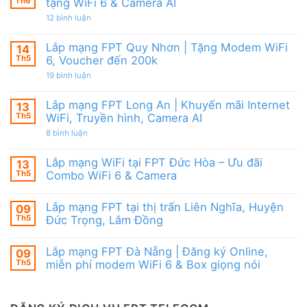
Modem
Th6
tặng WiFi 6 & Camera AI
Nai
tốt
FPT
|
từ
ở
12 bình luận
WiFi
Ưu
FPT
Lắp
6
đãi
mạng
&
Tặng
FPT
Box
Lắp mạng FPT Quy Nhơn | Tặng Modem WiFi
14
WiFi
Ninh
giọng
6,
Th5
6, Voucher đến 200k
Thuận
nói
Box
|
ở
19 bình luận
giọng
Ưu
Lắp
nói
đãi
mạng
&
Combo
FPT
Camera
Lắp mạng FPT Long An | Khuyến mãi Internet
13
tặng
Quy
WiFi
Th5
WiFi, Truyền hình, Camera AI
Nhơn
6
|
ở
8 bình luận
&
Tặng
Lắp
Camera
Modem
mạng
AI
WiFi
FPT
Lắp mạng WiFi tại FPT Đức Hòa – Ưu đãi
13
6,
Long
Voucher
Th5
Combo WiFi 6 & Camera
An
đến
|
Không
200k
Khuyến
có
mãi
Lắp mạng FPT tại thị trấn Liên Nghĩa, Huyện
09
bình
Internet
luận
Th5
Đức Trọng, Lâm Đồng
WiFi,
ở
Truyền
Lắp
Không
hình,
mạng
có
Camera
Lắp mạng FPT Đà Nẵng | Đăng ký Online,
09
WiFi
bình
AI
tại
luận
Th5
miễn phí modem WiFi 6 & Box giọng nói
FPT
ở
Đức
Lắp
Không
Hòa
mạng
có
–
FPT
bình
Ưu
tại
luận