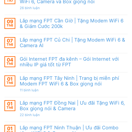
Camera
tặng
Th7
WiFi 6, Camera và Box giọng nói
Nội
&
WiFi
|
giảm
ở
26 bình luận
6,
Ưu
cước
Lắp
Box
đãi
mạng
giọng
tháng
FPT
nói
Lắp mạng FPT Cần Giờ | Tặng Modem WiFi 6
09
8,
HCM
&
Tặng
Th6
& Giảm Cước 200k
Tháng
Camera
modem
8/2026
Không
WiFi
|
có
6
Ưu
Lắp mạng FPT Củ Chi | Tặng Modem WiFi 6 &
07
bình
&
đãi
luận
Camera
Th6
Camera AI
WiFi
ở
AI
6,
Lắp
Không
Camera
mạng
có
và
Gói Internet FPT đa kênh – Gói Internet với
04
FPT
bình
Box
Cần
luận
Th6
nhiều IP giá tốt từ FPT
giọng
Giờ
ở
nói
|
Lắp
Không
Tặng
mạng
có
Lắp mạng FPT Tây Ninh | Trang bị miễn phí
01
Modem
FPT
bình
WiFi
Củ
luận
Th6
Modem FPT WiFi 6 & Box giọng nói
6
Chi
ở
&
|
Gói
ở
11 bình luận
Giảm
Tặng
Internet
Lắp
Cước
Modem
FPT
mạng
200k
WiFi
đa
FPT
Lắp mạng FPT Đồng Nai | Ưu đãi Tặng WiFi 6,
01
6
kênh
Tây
Th6
Box giọng nói & Camera
&
–
Ninh
Camera
Gói
|
ở
22 bình luận
AI
Internet
Trang
Lắp
với
bị
mạng
nhiều
miễn
FPT
Lắp mạng FPT Ninh Thuận | Ưu đãi Combo
01
IP
phí
Đồng
giá