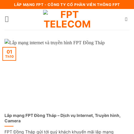
Bỏ
LẮP MẠNG FPT - CÔNG TY CỔ PHẦN VIỄN THÔNG FPT
qua
nội
dung
01
Th10
Lắp mạng FPT Đồng Tháp – Dịch vụ Internet, Truyền hình,
Camera
FPT Đồng Tháp gửi tới quý khách khuyến mãi lắp mạng