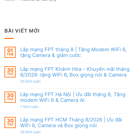
BÀI VIẾT MỚI
Lắp mạng FPT tháng 8 | Tặng Modem WiFi 6,
01
Th8
tặng Camera & giảm cước
Không
có
Lắp mạng FPT Khánh Hòa – Khuyến mãi tháng
30
bình
luận
Th7
8/2026: tặng WiFi 6, Box giọng nói & Camera
ở
Lắp
ở
25 bình luận
mạng
Lắp
FPT
mạng
tháng
FPT
Lắp mạng FPT Hà Nội | Ưu đãi tháng 8, Tặng
30
8
Khánh
Th7
modem WiFi 6 & Camera AI
|
Hòa
Tặng
–
ở
7 bình luận
Modem
Khuyến
Lắp
WiFi
mãi
mạng
6,
tháng
FPT
Lắp mạng FPT HCM Tháng 8/2026 | Ưu đãi
30
tặng
8/2026:
Hà
Camera
tặng
Th7
WiFi 6, Camera và Box giọng nói
Nội
&
WiFi
|
giảm
ở
26 bình luận
6,
Ưu