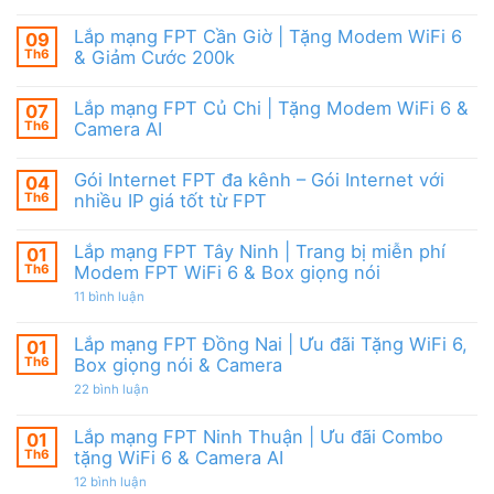
cước
Lắp
Box
đãi
mạng
giọng
tháng
FPT
nói
Lắp mạng FPT Cần Giờ | Tặng Modem WiFi 6
09
8,
HCM
&
Tặng
Th6
& Giảm Cước 200k
Tháng
Camera
modem
8/2026
Không
WiFi
|
có
6
Ưu
Lắp mạng FPT Củ Chi | Tặng Modem WiFi 6 &
07
bình
&
đãi
luận
Camera
Th6
Camera AI
WiFi
ở
AI
6,
Lắp
Không
Camera
mạng
có
và
Gói Internet FPT đa kênh – Gói Internet với
04
FPT
bình
Box
Cần
luận
Th6
nhiều IP giá tốt từ FPT
giọng
Giờ
ở
nói
|
Lắp
Không
Tặng
mạng
có
Lắp mạng FPT Tây Ninh | Trang bị miễn phí
01
Modem
FPT
bình
WiFi
Củ
luận
Th6
Modem FPT WiFi 6 & Box giọng nói
6
Chi
ở
&
|
Gói
ở
11 bình luận
Giảm
Tặng
Internet
Lắp
Cước
Modem
FPT
mạng
200k
WiFi
đa
FPT
Lắp mạng FPT Đồng Nai | Ưu đãi Tặng WiFi 6,
01
6
kênh
Tây
Th6
Box giọng nói & Camera
&
–
Ninh
Camera
Gói
|
ở
22 bình luận
AI
Internet
Trang
Lắp
với
bị
mạng
nhiều
miễn
FPT
Lắp mạng FPT Ninh Thuận | Ưu đãi Combo
01
IP
phí
Đồng
giá
Modem
Th6
tặng WiFi 6 & Camera AI
Nai
tốt
FPT
|
từ
ở
12 bình luận
WiFi
Ưu