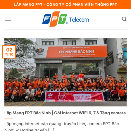
Bỏ
LẮP MẠNG FPT - CÔNG TY CỔ PHẦN VIỄN THÔNG FPT
qua
nội
dung
02
Th10
Lắp Mạng FPT Bắc Ninh | Gói Internet WiFi 6, 7 & Tặng camera
Lắp mạng internet cáp quang, truyền hình, camera FPT Bắc
Ninh: ✓ Hotline tư vấn [...]