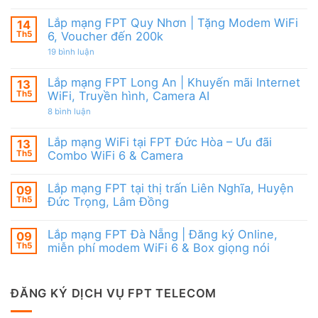
FPT
Lắp
6
đãi
mạng
&
Tặng
FPT
Box
Lắp mạng FPT Quy Nhơn | Tặng Modem WiFi
14
WiFi
Ninh
giọng
6,
Th5
6, Voucher đến 200k
Thuận
nói
Box
|
ở
19 bình luận
giọng
Ưu
Lắp
nói
đãi
mạng
&
Combo
FPT
Camera
Lắp mạng FPT Long An | Khuyến mãi Internet
13
tặng
Quy
WiFi
Th5
WiFi, Truyền hình, Camera AI
Nhơn
6
|
ở
8 bình luận
&
Tặng
Lắp
Camera
Modem
mạng
AI
WiFi
FPT
Lắp mạng WiFi tại FPT Đức Hòa – Ưu đãi
13
6,
Long
Voucher
Th5
Combo WiFi 6 & Camera
An
đến
|
Không
200k
Khuyến
có
mãi
Lắp mạng FPT tại thị trấn Liên Nghĩa, Huyện
09
bình
Internet
luận
Th5
Đức Trọng, Lâm Đồng
WiFi,
ở
Truyền
Lắp
Không
hình,
mạng
có
Camera
Lắp mạng FPT Đà Nẵng | Đăng ký Online,
09
WiFi
bình
AI
tại
luận
Th5
miễn phí modem WiFi 6 & Box giọng nói
FPT
ở
Đức
Lắp
Không
Hòa
mạng
có
–
FPT
bình
Ưu
tại
luận
ĐĂNG KÝ DỊCH VỤ FPT TELECOM
đãi
thị
ở
Combo
trấn
Lắp
WiFi
Liên
mạng