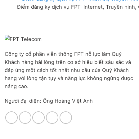
FPT
đãi
Liên
Điểm đăng ký dịch vụ FPT: Internet, Truyền hình,
Đà
Combo
Nghĩa,
Nẵng
WiFi
Huyện
|
6
Đức
Đăng
&
Trọng,
ký
Camera
Lâm
Online,
Đồng
miễn
phí
modem
Công ty cổ phần viễn thông FPT nỗ lực làm Quý
WiFi
Khách hàng hài lòng trên cơ sở hiểu biết sâu sắc và
6
&
đáp ứng một cách tốt nhất nhu cầu của Quý Khách
Box
hàng với lòng tận tụy và năng lực không ngừng được
giọng
nâng cao.
nói
Người đại diện: Ông Hoàng Việt Anh