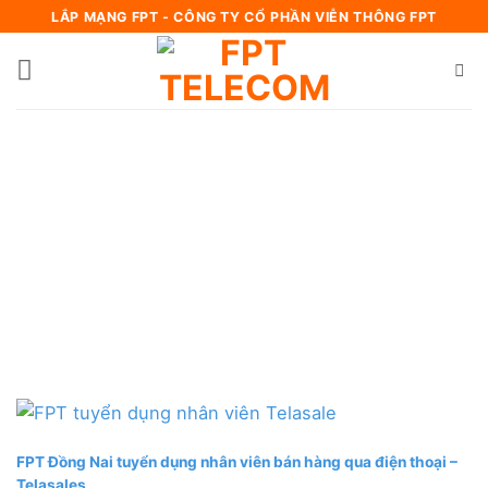
Bỏ
LẮP MẠNG FPT - CÔNG TY CỔ PHẦN VIỄN THÔNG FPT
qua
nội
dung
FPT Đồng Nai tuyển dụng nhân viên bán hàng qua điện thoại –
Telasales