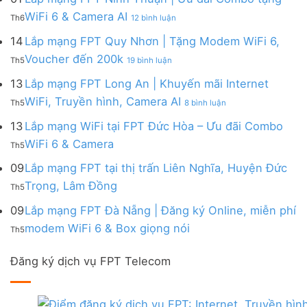
|
WiFi
FPT
–
Cước
ở
WiFi 6 & Camera AI
Trang
6
Th6
12 bình luận
Đồng
Gói
200k
Lắp
bị
&
Nai
Internet
mạng
14
Lắp mạng FPT Quy Nhơn | Tặng Modem WiFi 6,
miễn
Camera
|
với
FPT
phí
AI
ở
Voucher đến 200k
Ưu
nhiều
Th5
19 bình luận
Ninh
Modem
Lắp
đãi
IP
Thuận
FPT
mạng
13
Lắp mạng FPT Long An | Khuyến mãi Internet
Tặng
giá
|
WiFi
FPT
WiFi
tốt
ở
WiFi, Truyền hình, Camera AI
Ưu
6
Th5
8 bình luận
Quy
6,
từ
Lắp
đãi
&
Nhơn
Box
FPT
mạng
13
Lắp mạng WiFi tại FPT Đức Hòa – Ưu đãi Combo
Combo
Box
|
giọng
FPT
tặng
giọng
Không
WiFi 6 & Camera
Tặng
nói
Th5
Long
WiFi
nói
có
Modem
&
An
6
bình
09
Lắp mạng FPT tại thị trấn Liên Nghĩa, Huyện Đức
WiFi
Camera
|
&
luận
6,
Không
Trọng, Lâm Đồng
Khuyến
Camera
Th5
ở
Voucher
có
mãi
AI
Lắp
đến
bình
09
Lắp mạng FPT Đà Nẵng | Đăng ký Online, miễn phí
Internet
mạng
200k
luận
WiFi,
Không
WiFi
modem WiFi 6 & Box giọng nói
Th5
ở
Truyền
có
tại
Lắp
hình,
bình
FPT
mạng
Camera
Đăng ký dịch vụ FPT Telecom
luận
Đức
FPT
AI
ở
Hòa
tại
Lắp
–
thị
mạng
Ưu
trấn