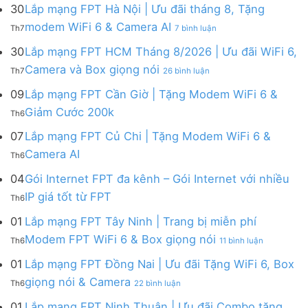
mạng
FPT
30
Lắp mạng FPT Hà Nội | Ưu đãi tháng 8, Tặng
FPT
tháng
ở
modem WiFi 6 & Camera AI
Th7
7 bình luận
Khánh
8
Lắp
Hòa
|
mạng
30
Lắp mạng FPT HCM Tháng 8/2026 | Ưu đãi WiFi 6,
–
Tặng
FPT
ở
Camera và Box giọng nói
Khuyến
Modem
Th7
26 bình luận
Hà
Lắp
mãi
WiFi
Nội
mạng
09
Lắp mạng FPT Cần Giờ | Tặng Modem WiFi 6 &
tháng
6,
|
FPT
8/2026:
tặng
Không
Giảm Cước 200k
Ưu
Th6
HCM
tặng
Camera
có
đãi
Tháng
WiFi
&
bình
07
Lắp mạng FPT Củ Chi | Tặng Modem WiFi 6 &
tháng
8/2026
6,
giảm
luận
8,
Không
Camera AI
|
Box
cước
Th6
ở
Tặng
có
Ưu
giọng
Lắp
modem
bình
04
Gói Internet FPT đa kênh – Gói Internet với nhiều
đãi
nói
mạng
WiFi
luận
WiFi
&
Không
FPT
IP giá tốt từ FPT
6
Th6
ở
6,
Camera
có
Cần
&
Lắp
Camera
bình
Giờ
01
Lắp mạng FPT Tây Ninh | Trang bị miễn phí
Camera
mạng
và
luận
|
AI
ở
FPT
Modem FPT WiFi 6 & Box giọng nói
Box
Th6
11 bình luận
ở
Tặng
Lắp
Củ
giọng
Gói
Modem
mạng
Chi
01
Lắp mạng FPT Đồng Nai | Ưu đãi Tặng WiFi 6, Box
nói
Internet
WiFi
FPT
|
ở
FPT
giọng nói & Camera
6
Th6
22 bình luận
Tây
Tặng
Lắp
đa
&
Ninh
Modem
mạng
kênh
01
Lắp mạng FPT Ninh Thuận | Ưu đãi Combo tặng
Giảm