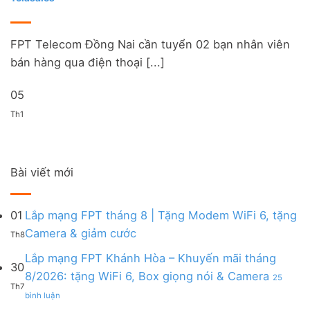
FPT Telecom Đồng Nai cần tuyển 02 bạn nhân viên
bán hàng qua điện thoại [...]
05
Th1
Bài viết mới
01
Lắp mạng FPT tháng 8 | Tặng Modem WiFi 6, tặng
Không
Camera & giảm cước
Th8
có
bình
Lắp mạng FPT Khánh Hòa – Khuyến mãi tháng
30
luận
8/2026: tặng WiFi 6, Box giọng nói & Camera
25
ở
Th7
ở
Lắp
bình luận
Lắp
mạng