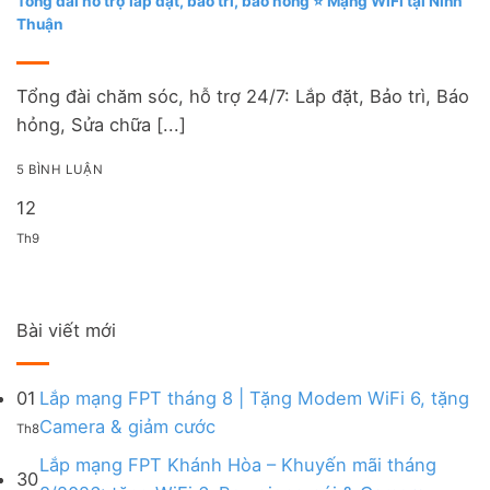
Tổng đài hỗ trợ lắp đặt, bảo trì, báo hỏng ⭐ Mạng WiFi tại Ninh
Thuận
Tổng đài chăm sóc, hỗ trợ 24/7: Lắp đặt, Bảo trì, Báo
hỏng, Sửa chữa [...]
5 BÌNH LUẬN
12
Th9
Bài viết mới
01
Lắp mạng FPT tháng 8 | Tặng Modem WiFi 6, tặng
Không
Camera & giảm cước
Th8
có
bình
Lắp mạng FPT Khánh Hòa – Khuyến mãi tháng
30
luận