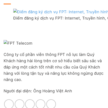
ở
Hòa
tại
Lắp
–
thị
mạng
Ưu
trấn
FPT
đãi
Liên
Điểm đăng ký dịch vụ FPT: Internet, Truyền hình,
Đà
Combo
Nghĩa,
Nẵng
WiFi
Huyện
|
6
Đức
Đăng
&
Trọng,
ký
Camera
Lâm
Online,
Đồng
miễn
phí
modem
Công ty cổ phần viễn thông FPT nỗ lực làm Quý
WiFi
Khách hàng hài lòng trên cơ sở hiểu biết sâu sắc và
6
&
đáp ứng một cách tốt nhất nhu cầu của Quý Khách
Box
hàng với lòng tận tụy và năng lực không ngừng được
giọng
nâng cao.
nói
Người đại diện: Ông Hoàng Việt Anh