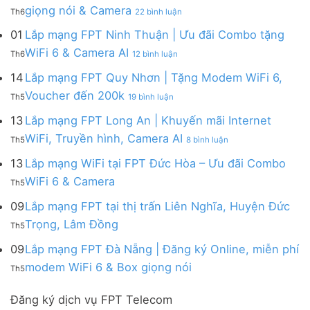
FPT
|
ở
FPT
giọng nói & Camera
6
Th6
22 bình luận
Tây
Tặng
Lắp
đa
&
Ninh
Modem
mạng
kênh
01
Lắp mạng FPT Ninh Thuận | Ưu đãi Combo tặng
Giảm
|
WiFi
FPT
–
Cước
ở
WiFi 6 & Camera AI
Trang
6
Th6
12 bình luận
Đồng
Gói
200k
Lắp
bị
&
Nai
Internet
mạng
14
Lắp mạng FPT Quy Nhơn | Tặng Modem WiFi 6,
miễn
Camera
|
với
FPT
phí
AI
ở
Voucher đến 200k
Ưu
nhiều
Th5
19 bình luận
Ninh
Modem
Lắp
đãi
IP
Thuận
FPT
mạng
13
Lắp mạng FPT Long An | Khuyến mãi Internet
Tặng
giá
|
WiFi
FPT
WiFi
tốt
ở
WiFi, Truyền hình, Camera AI
Ưu
6
Th5
8 bình luận
Quy
6,
từ
Lắp
đãi
&
Nhơn
Box
FPT
mạng
13
Lắp mạng WiFi tại FPT Đức Hòa – Ưu đãi Combo
Combo
Box
|
giọng
FPT
tặng
giọng
Không
WiFi 6 & Camera
Tặng
nói
Th5
Long
WiFi
nói
có
Modem
&
An
6
bình
09
Lắp mạng FPT tại thị trấn Liên Nghĩa, Huyện Đức
WiFi
Camera
|
&
luận
6,
Không
Trọng, Lâm Đồng
Khuyến
Camera
Th5
ở
Voucher
có
mãi
AI
Lắp
đến
bình
09
Lắp mạng FPT Đà Nẵng | Đăng ký Online, miễn phí
Internet
mạng
200k
luận
WiFi,
Không
WiFi
modem WiFi 6 & Box giọng nói
Th5
ở
Truyền
có
tại
Lắp
hình,
bình
FPT
mạng
Camera
Đăng ký dịch vụ FPT Telecom
luận
Đức
FPT
AI