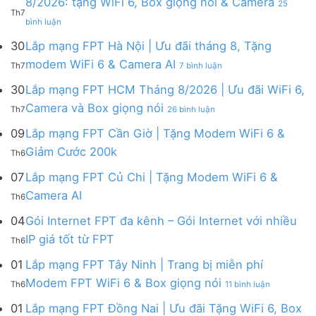
8/2026: tặng WiFi 6, Box giọng nói & Camera
25
ở
Th7
ở
Lắp
bình luận
Lắp
mạng
mạng
FPT
30
Lắp mạng FPT Hà Nội | Ưu đãi tháng 8, Tặng
FPT
tháng
ở
modem WiFi 6 & Camera AI
Th7
7 bình luận
Khánh
8
Lắp
Hòa
|
mạng
30
Lắp mạng FPT HCM Tháng 8/2026 | Ưu đãi WiFi 6,
–
Tặng
FPT
ở
Camera và Box giọng nói
Khuyến
Modem
Th7
26 bình luận
Hà
Lắp
mãi
WiFi
Nội
mạng
09
Lắp mạng FPT Cần Giờ | Tặng Modem WiFi 6 &
tháng
6,
|
FPT
8/2026:
tặng
Không
Giảm Cước 200k
Ưu
Th6
HCM
tặng
Camera
có
đãi
Tháng
WiFi
&
bình
07
Lắp mạng FPT Củ Chi | Tặng Modem WiFi 6 &
tháng
8/2026
6,
giảm
luận
8,
Không
Camera AI
|
Box
cước
Th6
ở
Tặng
có
Ưu
giọng
Lắp
modem
bình
04
Gói Internet FPT đa kênh – Gói Internet với nhiều
đãi
nói
mạng
WiFi
luận
WiFi
&
Không
FPT
IP giá tốt từ FPT
6
Th6
ở
6,
Camera
có
Cần
&
Lắp
Camera
bình
Giờ
01
Lắp mạng FPT Tây Ninh | Trang bị miễn phí
Camera
mạng
và
luận
|
AI
ở
FPT
Modem FPT WiFi 6 & Box giọng nói
Box
Th6
11 bình luận
ở
Tặng
Lắp
Củ
giọng
Gói
Modem
mạng
Chi
01
Lắp mạng FPT Đồng Nai | Ưu đãi Tặng WiFi 6, Box
nói
Internet
WiFi