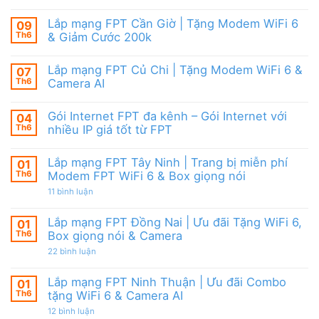
cước
Lắp
Box
đãi
mạng
giọng
tháng
FPT
nói
Lắp mạng FPT Cần Giờ | Tặng Modem WiFi 6
09
8,
HCM
&
Tặng
Th6
& Giảm Cước 200k
Tháng
Camera
modem
8/2026
Không
WiFi
|
có
6
Ưu
Lắp mạng FPT Củ Chi | Tặng Modem WiFi 6 &
07
bình
&
đãi
luận
Camera
Th6
Camera AI
WiFi
ở
AI
6,
Lắp
Không
Camera
mạng
có
và
Gói Internet FPT đa kênh – Gói Internet với
04
FPT
bình
Box
Cần
luận
Th6
nhiều IP giá tốt từ FPT
giọng
Giờ
ở
nói
|
Lắp
Không
Tặng
mạng
có
Lắp mạng FPT Tây Ninh | Trang bị miễn phí
01
Modem
FPT
bình
WiFi
Củ
luận
Th6
Modem FPT WiFi 6 & Box giọng nói
6
Chi
ở
&
|
Gói
ở
11 bình luận
Giảm
Tặng
Internet
Lắp
Cước
Modem
FPT
mạng
200k
WiFi
đa
FPT
Lắp mạng FPT Đồng Nai | Ưu đãi Tặng WiFi 6,
01
6
kênh
Tây
Th6
Box giọng nói & Camera
&
–
Ninh
Camera
Gói
|
ở
22 bình luận
AI
Internet
Trang
Lắp
với
bị
mạng
nhiều
miễn
FPT
Lắp mạng FPT Ninh Thuận | Ưu đãi Combo
01
IP
phí
Đồng
giá
Modem
Th6
tặng WiFi 6 & Camera AI
Nai
tốt
FPT
|
từ
ở
12 bình luận
WiFi
Ưu