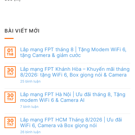
BÀI VIẾT MỚI
Lắp mạng FPT tháng 8 | Tặng Modem WiFi 6,
01
Th8
tặng Camera & giảm cước
Không
có
Lắp mạng FPT Khánh Hòa – Khuyến mãi tháng
30
bình
luận
Th7
8/2026: tặng WiFi 6, Box giọng nói & Camera
ở
Lắp
ở
25 bình luận
mạng
Lắp
FPT
mạng
tháng
FPT
Lắp mạng FPT Hà Nội | Ưu đãi tháng 8, Tặng
30
8
Khánh
Th7
modem WiFi 6 & Camera AI
|
Hòa
Tặng
–
ở
7 bình luận
Modem
Khuyến
Lắp
WiFi
mãi
mạng
6,
tháng
FPT
Lắp mạng FPT HCM Tháng 8/2026 | Ưu đãi
30
tặng
8/2026:
Hà
Camera
tặng
Th7
WiFi 6, Camera và Box giọng nói
Nội
&
WiFi
|
giảm
ở
26 bình luận
6,
Ưu