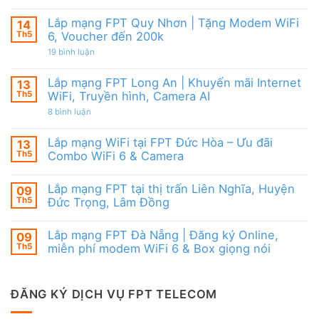
FPT
Lắp
6
đãi
mạng
&
Tặng
FPT
Box
Lắp mạng FPT Quy Nhơn | Tặng Modem WiFi
14
WiFi
Ninh
giọng
6,
Th5
6, Voucher đến 200k
Thuận
nói
Box
|
ở
19 bình luận
giọng
Ưu
Lắp
nói
đãi
mạng
&
Combo
FPT
Camera
Lắp mạng FPT Long An | Khuyến mãi Internet
13
tặng
Quy
WiFi
Th5
WiFi, Truyền hình, Camera AI
Nhơn
6
|
ở
8 bình luận
&
Tặng
Lắp
Camera
Modem
mạng
AI
WiFi
FPT
Lắp mạng WiFi tại FPT Đức Hòa – Ưu đãi
13
6,
Long
Voucher
Th5
Combo WiFi 6 & Camera
An
đến
|
Không
200k
Khuyến
có
mãi
Lắp mạng FPT tại thị trấn Liên Nghĩa, Huyện
09
bình
Internet
luận
Th5
Đức Trọng, Lâm Đồng
WiFi,
ở
Truyền
Lắp
Không
hình,
mạng
có
Camera
Lắp mạng FPT Đà Nẵng | Đăng ký Online,
09
WiFi
bình
AI
tại
luận
Th5
miễn phí modem WiFi 6 & Box giọng nói
FPT
ở
Đức
Lắp
Không
Hòa
mạng
có
–
FPT
bình
Ưu
tại
luận
ĐĂNG KÝ DỊCH VỤ FPT TELECOM
đãi
thị
ở
Combo
trấn
Lắp
WiFi
Liên
mạng