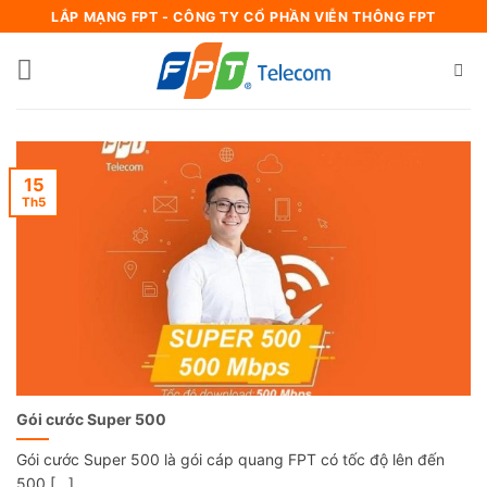
Bỏ
LẮP MẠNG FPT - CÔNG TY CỔ PHẦN VIỄN THÔNG FPT
qua
nội
dung
15
Th5
Gói cước Super 500
Gói cước Super 500 là gói cáp quang FPT có tốc độ lên đến
500 [...]