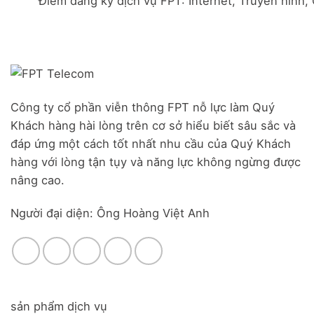
Điểm đăng ký dịch vụ FPT: Internet, Truyền hình,
Đà
Combo
Nghĩa,
Nẵng
WiFi
Huyện
|
6
Đức
Đăng
&
Trọng,
ký
Camera
Lâm
Online,
Đồng
miễn
phí
modem
Công ty cổ phần viễn thông FPT nỗ lực làm Quý
WiFi
Khách hàng hài lòng trên cơ sở hiểu biết sâu sắc và
6
&
đáp ứng một cách tốt nhất nhu cầu của Quý Khách
Box
hàng với lòng tận tụy và năng lực không ngừng được
giọng
nâng cao.
nói
Người đại diện: Ông Hoàng Việt Anh
sản phẩm dịch vụ