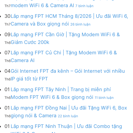
FPT
tháng
ở
modem WiFi 6 & Camera AI
Th7
7 bình luận
Khánh
8
Lắp
Hòa
|
mạng
30
Lắp mạng FPT HCM Tháng 8/2026 | Ưu đãi WiFi 6,
–
Tặng
FPT
ở
Camera và Box giọng nói
Khuyến
Modem
Th7
26 bình luận
Hà
Lắp
mãi
WiFi
Nội
mạng
09
Lắp mạng FPT Cần Giờ | Tặng Modem WiFi 6 &
tháng
6,
|
FPT
8/2026:
tặng
Không
Giảm Cước 200k
Ưu
Th6
HCM
tặng
Camera
có
đãi
Tháng
WiFi
&
bình
07
Lắp mạng FPT Củ Chi | Tặng Modem WiFi 6 &
tháng
8/2026
6,
giảm
luận
8,
Không
Camera AI
|
Box
cước
Th6
ở
Tặng
có
Ưu
giọng
Lắp
modem
bình
04
Gói Internet FPT đa kênh – Gói Internet với nhiều
đãi
nói
mạng
WiFi
luận
WiFi
&
Không
FPT
IP giá tốt từ FPT
6
Th6
ở
6,
Camera
có
Cần
&
Lắp
Camera
bình
Giờ
01
Lắp mạng FPT Tây Ninh | Trang bị miễn phí
Camera
mạng
và
luận
|
AI
ở
FPT
Modem FPT WiFi 6 & Box giọng nói
Box
Th6
11 bình luận
ở
Tặng
Lắp
Củ
giọng
Gói
Modem
mạng
Chi
01
Lắp mạng FPT Đồng Nai | Ưu đãi Tặng WiFi 6, Box
nói
Internet
WiFi
FPT
|
ở
FPT
giọng nói & Camera
6
Th6
22 bình luận
Tây
Tặng
Lắp
đa
&
Ninh
Modem
mạng
kênh
01
Lắp mạng FPT Ninh Thuận | Ưu đãi Combo tặng
Giảm
|
WiFi
FPT
–
Cước
ở