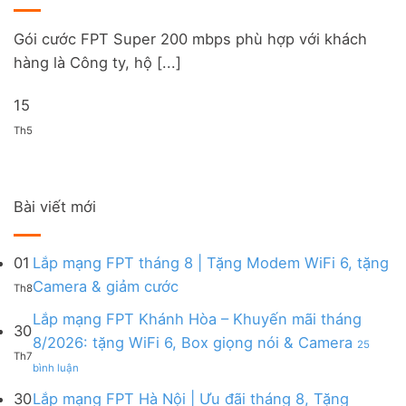
Gói cước FPT Super 200 mbps phù hợp với khách
hàng là Công ty, hộ [...]
15
Th5
Bài viết mới
01
Lắp mạng FPT tháng 8 | Tặng Modem WiFi 6, tặng
Không
Camera & giảm cước
Th8
có
bình
Lắp mạng FPT Khánh Hòa – Khuyến mãi tháng
30
luận
8/2026: tặng WiFi 6, Box giọng nói & Camera
25
ở
Th7
ở
Lắp
bình luận
Lắp
mạng
mạng
FPT
30
Lắp mạng FPT Hà Nội | Ưu đãi tháng 8, Tặng