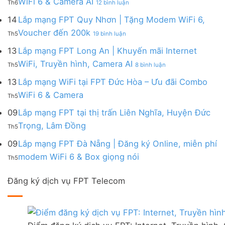
WiFi 6 & Camera AI
Trang
6
Th6
12 bình luận
Đồng
Gói
200k
Lắp
bị
&
Nai
Internet
mạng
14
Lắp mạng FPT Quy Nhơn | Tặng Modem WiFi 6,
miễn
Camera
|
với
FPT
phí
AI
ở
Voucher đến 200k
Ưu
nhiều
Th5
19 bình luận
Ninh
Modem
Lắp
đãi
IP
Thuận
FPT
mạng
13
Lắp mạng FPT Long An | Khuyến mãi Internet
Tặng
giá
|
WiFi
FPT
WiFi
tốt
ở
WiFi, Truyền hình, Camera AI
Ưu
6
Th5
8 bình luận
Quy
6,
từ
Lắp
đãi
&
Nhơn
Box
FPT
mạng
13
Lắp mạng WiFi tại FPT Đức Hòa – Ưu đãi Combo
Combo
Box
|
giọng
FPT
tặng
giọng
Không
WiFi 6 & Camera
Tặng
nói
Th5
Long
WiFi
nói
có
Modem
&
An
6
bình
09
Lắp mạng FPT tại thị trấn Liên Nghĩa, Huyện Đức
WiFi
Camera
|
&
luận
6,
Không
Trọng, Lâm Đồng
Khuyến
Camera
Th5
ở
Voucher
có
mãi
AI
Lắp
đến
bình
09
Lắp mạng FPT Đà Nẵng | Đăng ký Online, miễn phí
Internet
mạng
200k
luận
WiFi,
Không
WiFi
modem WiFi 6 & Box giọng nói
Th5
ở
Truyền
có
tại
Lắp
hình,
bình
FPT
mạng
Camera
Đăng ký dịch vụ FPT Telecom
luận
Đức
FPT
AI
ở
Hòa
tại
Lắp
–
thị
mạng
Ưu
trấn
FPT
đãi
Liên