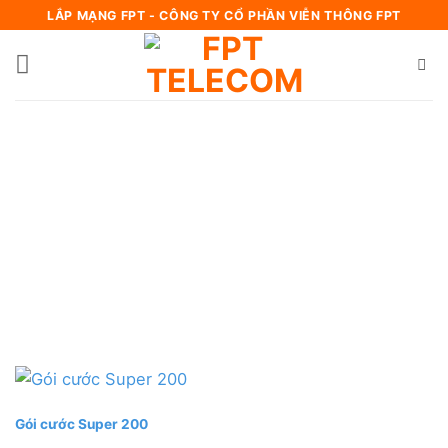
Bỏ
LẮP MẠNG FPT - CÔNG TY CỔ PHẦN VIỄN THÔNG FPT
qua
nội
dung
Gói cước Super 200