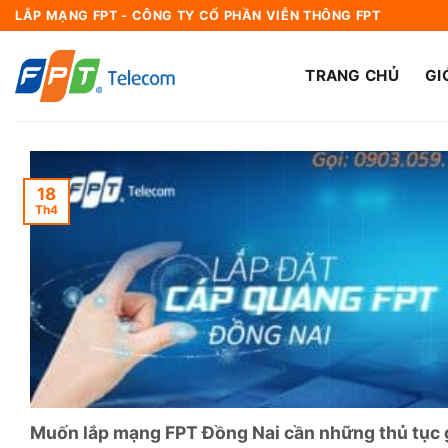
Bỏ
LẮP MẠNG FPT - CÔNG TY CỔ PHẦN VIỄN THÔNG FPT
qua
nội
TRANG CHỦ
GI
dung
18
Th4
Muốn lắp mạng FPT Đồng Nai cần những thủ tục 