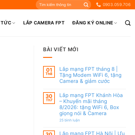
0903.059.706
 TỨC
LẮP CAMERA FPT
ĐĂNG KÝ ONLINE
BÀI VIẾT MỚI
Lắp mạng FPT tháng 8 |
01
Th8
Tặng Modem WiFi 6, tặng
Camera & giảm cước
Không
có
Lắp mạng FPT Khánh Hòa
30
bình
Th7
luận
– Khuyến mãi tháng
ở
8/2026: tặng WiFi 6, Box
Lắp
giọng nói & Camera
mạng
FPT
ở
25 bình luận
tháng
Lắp
8
mạng
|
Lắp mạng FPT Hà Nội | Ưu
FPT
30
Tặng