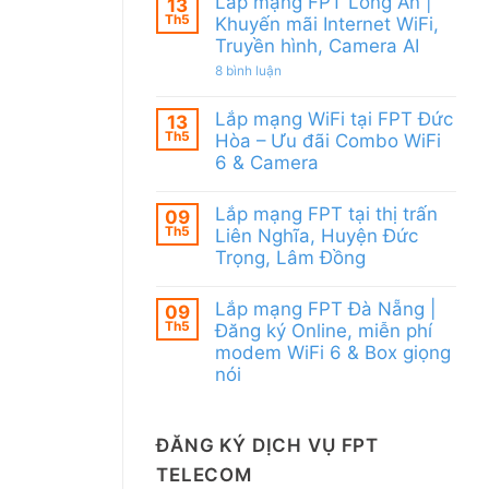
Lắp mạng FPT Long An |
13
WiFi
Quy
Th5
6
Khuyến mãi Internet WiFi,
Nhơn
&
Truyền hình, Camera AI
|
Camera
Tặng
AI
ở
8 bình luận
Modem
Lắp
WiFi
mạng
6,
Lắp mạng WiFi tại FPT Đức
FPT
13
Voucher
Long
Th5
đến
Hòa – Ưu đãi Combo WiFi
An
200k
6 & Camera
|
Khuyến
Không
mãi
có
Internet
Lắp mạng FPT tại thị trấn
09
bình
WiFi,
Th5
luận
Liên Nghĩa, Huyện Đức
Truyền
ở
hình,
Trọng, Lâm Đồng
Lắp
Camera
mạng
Không
AI
WiFi
có
Lắp mạng FPT Đà Nẵng |
tại
09
bình
FPT
Th5
luận
Đăng ký Online, miễn phí
Đức
ở
modem WiFi 6 & Box giọng
Hòa
Lắp
–
nói
mạng
Ưu
FPT
Không
đãi
tại
có
Combo
thị
bình
WiFi
trấn
ĐĂNG KÝ DỊCH VỤ FPT
luận
6
Liên
ở
&
Nghĩa,
TELECOM
Lắp
Camera
Huyện