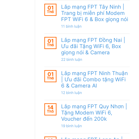
WiFi
FPT
có
6
Lắp mạng FPT Tây Ninh |
Củ
01
bình
&
Chi
Th6
luận
Trang bị miễn phí Modem
Giảm
|
ở
FPT WiFi 6 & Box giọng nói
Cước
Tặng
Gói
200k
Modem
Internet
ở
11 bình luận
WiFi
FPT
Lắp
6
đa
mạng
&
kênh
Lắp mạng FPT Đồng Nai |
FPT
01
Camera
–
Tây
Th6
Ưu đãi Tặng WiFi 6, Box
AI
Gói
Ninh
Internet
giọng nói & Camera
|
với
Trang
ở
nhiều
22 bình luận
bị
Lắp
IP
miễn
mạng
giá
phí
Lắp mạng FPT Ninh Thuận
FPT
tốt
01
Modem
Đồng
từ
Th6
FPT
| Ưu đãi Combo tặng WiFi
Nai
FPT
WiFi
6 & Camera AI
|
6
Ưu
&
ở
12 bình luận
đãi
Box
Lắp
Tặng
giọng
mạng
WiFi
nói
Lắp mạng FPT Quy Nhơn |
FPT
14
6,
Ninh
Th5
Box
Tặng Modem WiFi 6,
Thuận
giọng
Voucher đến 200k
|
nói
Ưu
&
ở
19 bình luận
đãi
Camera
Lắp
Combo
mạng
tặng
FPT