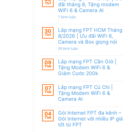
Khánh
Modem
Th7
đãi tháng 8, Tặng modem
Hòa
WiFi
WiFi 6 & Camera AI
–
6,
Khuyến
tặng
ở
7 bình luận
mãi
Camera
Lắp
tháng
&
mạng
8/2026:
giảm
Lắp mạng FPT HCM Tháng
FPT
30
tặng
cước
Hà
Th7
WiFi
8/2026 | Ưu đãi WiFi 6,
Nội
6,
Camera và Box giọng nói
|
Box
Ưu
giọng
ở
26 bình luận
đãi
nói
Lắp
tháng
&
mạng
8,
Camera
Lắp mạng FPT Cần Giờ |
FPT
09
Tặng
HCM
Th6
modem
Tặng Modem WiFi 6 &
Tháng
WiFi
Giảm Cước 200k
8/2026
6
|
&
Không
Ưu
Camera
có
đãi
Lắp mạng FPT Củ Chi |
AI
07
bình
WiFi
Th6
luận
Tặng Modem WiFi 6 &
6,
ở
Camera
Camera AI
Lắp
và
mạng
Không
Box
FPT
có
giọng
Gói Internet FPT đa kênh –
Cần
04
bình
nói
Giờ
Th6
luận
Gói Internet với nhiều IP giá
|
ở
tốt từ FPT
Tặng
Lắp
Modem
mạng
Không