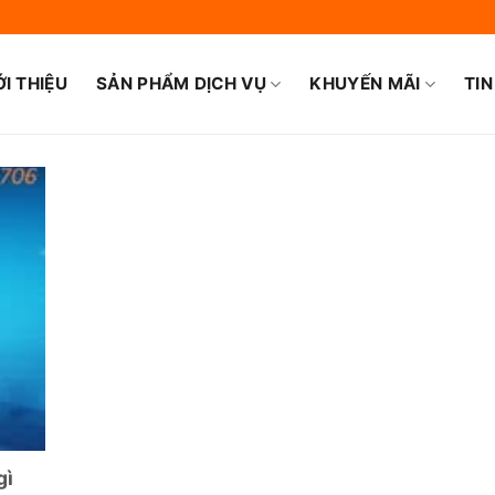
ỚI THIỆU
SẢN PHẨM DỊCH VỤ
KHUYẾN MÃI
TIN
gì