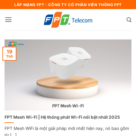
Bỏ
LẮP MẠNG FPT - CÔNG TY CỔ PHẦN VIỄN THÔNG FPT
qua
nội
dung
19
Th5
FPT Mesh Wi-Fi | Hệ thống phát Wi-Fi nổi bật nhất 2025
FPT Mesh WiFi là một giải pháp mới nhất hiện nay, nó bao gồm
từ [...]