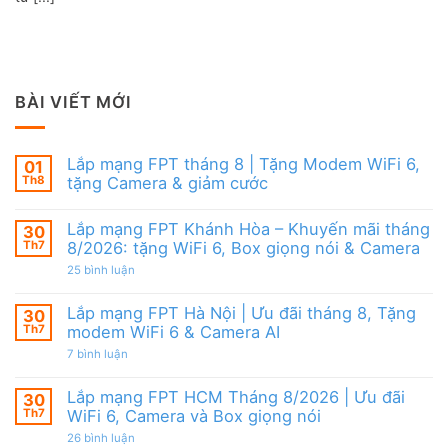
BÀI VIẾT MỚI
Lắp mạng FPT tháng 8 | Tặng Modem WiFi 6,
01
Th8
tặng Camera & giảm cước
Không
có
Lắp mạng FPT Khánh Hòa – Khuyến mãi tháng
30
bình
luận
Th7
8/2026: tặng WiFi 6, Box giọng nói & Camera
ở
Lắp
ở
25 bình luận
mạng
Lắp
FPT
mạng
tháng
FPT
Lắp mạng FPT Hà Nội | Ưu đãi tháng 8, Tặng
30
8
Khánh
Th7
modem WiFi 6 & Camera AI
|
Hòa
Tặng
–
ở
7 bình luận
Modem
Khuyến
Lắp
WiFi
mãi
mạng
6,
tháng
FPT
Lắp mạng FPT HCM Tháng 8/2026 | Ưu đãi
30
tặng
8/2026:
Hà
Camera
tặng
Th7
WiFi 6, Camera và Box giọng nói
Nội
&
WiFi
|
giảm
ở
26 bình luận
6,
Ưu