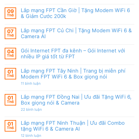
cước
Lắp
Box
đãi
mạng
giọng
tháng
FPT
nói
Lắp mạng FPT Cần Giờ | Tặng Modem WiFi 6
09
8,
HCM
&
Tặng
Th6
& Giảm Cước 200k
Tháng
Camera
modem
8/2026
Không
WiFi
|
có
6
Ưu
Lắp mạng FPT Củ Chi | Tặng Modem WiFi 6 &
07
bình
&
đãi
luận
Camera
Th6
Camera AI
WiFi
ở
AI
6,
Lắp
Không
Camera
mạng
có
và
Gói Internet FPT đa kênh – Gói Internet với
04
FPT
bình
Box
Cần
luận
Th6
nhiều IP giá tốt từ FPT
giọng
Giờ
ở
nói
|
Lắp
Không
Tặng
mạng
có
Lắp mạng FPT Tây Ninh | Trang bị miễn phí
01
Modem
FPT
bình
WiFi
Củ
luận
Th6
Modem FPT WiFi 6 & Box giọng nói
6
Chi
ở
&
|
Gói
ở
11 bình luận
Giảm
Tặng
Internet
Lắp
Cước
Modem
FPT
mạng
200k
WiFi
đa
FPT
Lắp mạng FPT Đồng Nai | Ưu đãi Tặng WiFi 6,
01
6
kênh
Tây
Th6
Box giọng nói & Camera
&
–
Ninh
Camera
Gói
|
ở
22 bình luận
AI
Internet
Trang
Lắp
với
bị
mạng
nhiều
miễn
FPT
Lắp mạng FPT Ninh Thuận | Ưu đãi Combo
01
IP
phí
Đồng
giá
Modem
Th6
tặng WiFi 6 & Camera AI
Nai
tốt
FPT
|
từ
ở
12 bình luận
WiFi
Ưu