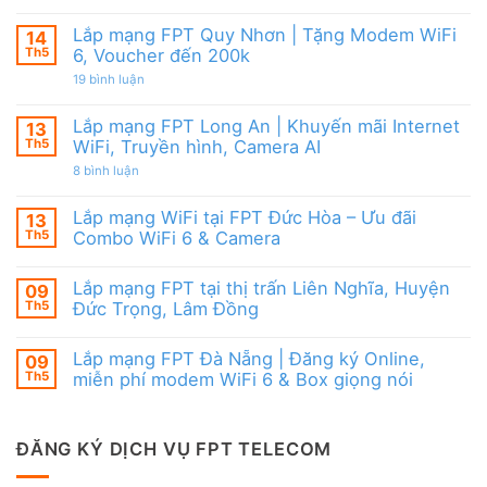
FPT
Lắp
6
đãi
mạng
&
Tặng
FPT
Box
Lắp mạng FPT Quy Nhơn | Tặng Modem WiFi
14
WiFi
Ninh
giọng
6,
Th5
6, Voucher đến 200k
Thuận
nói
Box
|
ở
19 bình luận
giọng
Ưu
Lắp
nói
đãi
mạng
&
Combo
FPT
Camera
Lắp mạng FPT Long An | Khuyến mãi Internet
13
tặng
Quy
WiFi
Th5
WiFi, Truyền hình, Camera AI
Nhơn
6
|
ở
8 bình luận
&
Tặng
Lắp
Camera
Modem
mạng
AI
WiFi
FPT
Lắp mạng WiFi tại FPT Đức Hòa – Ưu đãi
13
6,
Long
Voucher
Th5
Combo WiFi 6 & Camera
An
đến
|
Không
200k
Khuyến
có
mãi
Lắp mạng FPT tại thị trấn Liên Nghĩa, Huyện
09
bình
Internet
luận
Th5
Đức Trọng, Lâm Đồng
WiFi,
ở
Truyền
Lắp
Không
hình,
mạng
có
Camera
Lắp mạng FPT Đà Nẵng | Đăng ký Online,
09
WiFi
bình
AI
tại
luận
Th5
miễn phí modem WiFi 6 & Box giọng nói
FPT
ở
Đức
Lắp
Không
Hòa
mạng
có
–
FPT
bình
Ưu
tại
luận
ĐĂNG KÝ DỊCH VỤ FPT TELECOM
đãi
thị
ở
Combo
trấn
Lắp
WiFi
Liên
mạng