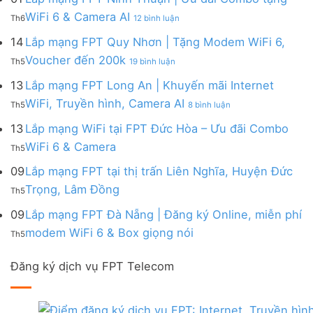
|
WiFi
FPT
–
Cước
ở
WiFi 6 & Camera AI
Trang
6
Th6
12 bình luận
Đồng
Gói
200k
Lắp
bị
&
Nai
Internet
mạng
14
Lắp mạng FPT Quy Nhơn | Tặng Modem WiFi 6,
miễn
Camera
|
với
FPT
phí
AI
ở
Voucher đến 200k
Ưu
nhiều
Th5
19 bình luận
Ninh
Modem
Lắp
đãi
IP
Thuận
FPT
mạng
13
Lắp mạng FPT Long An | Khuyến mãi Internet
Tặng
giá
|
WiFi
FPT
WiFi
tốt
ở
WiFi, Truyền hình, Camera AI
Ưu
6
Th5
8 bình luận
Quy
6,
từ
Lắp
đãi
&
Nhơn
Box
FPT
mạng
13
Lắp mạng WiFi tại FPT Đức Hòa – Ưu đãi Combo
Combo
Box
|
giọng
FPT
tặng
giọng
Không
WiFi 6 & Camera
Tặng
nói
Th5
Long
WiFi
nói
có
Modem
&
An
6
bình
09
Lắp mạng FPT tại thị trấn Liên Nghĩa, Huyện Đức
WiFi
Camera
|
&
luận
6,
Không
Trọng, Lâm Đồng
Khuyến
Camera
Th5
ở
Voucher
có
mãi
AI
Lắp
đến
bình
09
Lắp mạng FPT Đà Nẵng | Đăng ký Online, miễn phí
Internet
mạng
200k
luận
WiFi,
Không
WiFi
modem WiFi 6 & Box giọng nói
Th5
ở
Truyền
có
tại
Lắp
hình,
bình
FPT
mạng
Camera
Đăng ký dịch vụ FPT Telecom
luận
Đức
FPT
AI
ở
Hòa
tại
Lắp
–
thị
mạng
Ưu
trấn