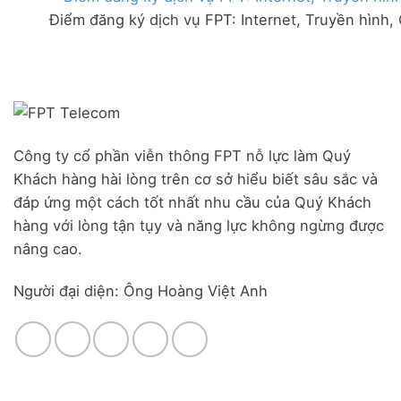
FPT
đãi
Liên
Điểm đăng ký dịch vụ FPT: Internet, Truyền hình,
Đà
Combo
Nghĩa,
Nẵng
WiFi
Huyện
|
6
Đức
Đăng
&
Trọng,
ký
Camera
Lâm
Online,
Đồng
miễn
phí
modem
Công ty cổ phần viễn thông FPT nỗ lực làm Quý
WiFi
Khách hàng hài lòng trên cơ sở hiểu biết sâu sắc và
6
&
đáp ứng một cách tốt nhất nhu cầu của Quý Khách
Box
hàng với lòng tận tụy và năng lực không ngừng được
giọng
nâng cao.
nói
Người đại diện: Ông Hoàng Việt Anh