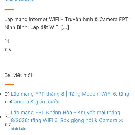
Lắp mạng internet WiFi - Truyền hình & Camera FPT
Ninh Bình: Lắp đặt WiFi [...]
11
Th8
Bài viết mới
01
Lắp mạng FPT tháng 8 | Tặng Modem WiFi 6, tặng
Không
Camera & giảm cước
Th8
có
bình
Lắp mạng FPT Khánh Hòa – Khuyến mãi tháng
30
luận
8/2026: tặng WiFi 6, Box giọng nói & Camera
25
ở
Th7
ở
Lắp
bình luận
Lắp
mạng