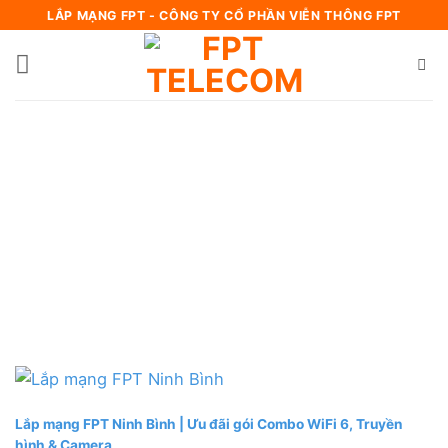
Bỏ
LẮP MẠNG FPT - CÔNG TY CỔ PHẦN VIỄN THÔNG FPT
qua
nội
dung
Lắp mạng FPT Ninh Bình | Ưu đãi gói Combo WiFi 6, Truyền
hình & Camera