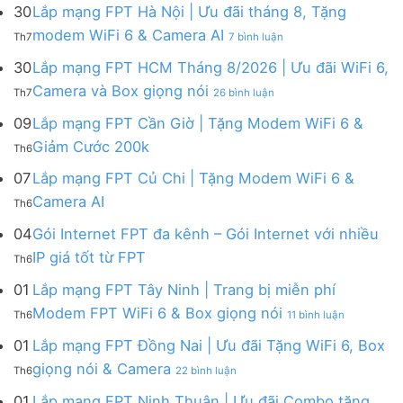
mạng
FPT
30
Lắp mạng FPT Hà Nội | Ưu đãi tháng 8, Tặng
FPT
tháng
ở
modem WiFi 6 & Camera AI
Th7
7 bình luận
Khánh
8
Lắp
Hòa
|
mạng
30
Lắp mạng FPT HCM Tháng 8/2026 | Ưu đãi WiFi 6,
–
Tặng
FPT
ở
Camera và Box giọng nói
Khuyến
Modem
Th7
26 bình luận
Hà
Lắp
mãi
WiFi
Nội
mạng
09
Lắp mạng FPT Cần Giờ | Tặng Modem WiFi 6 &
tháng
6,
|
FPT
8/2026:
tặng
Không
Giảm Cước 200k
Ưu
Th6
HCM
tặng
Camera
có
đãi
Tháng
WiFi
&
bình
07
Lắp mạng FPT Củ Chi | Tặng Modem WiFi 6 &
tháng
8/2026
6,
giảm
luận
8,
Không
Camera AI
|
Box
cước
Th6
ở
Tặng
có
Ưu
giọng
Lắp
modem
bình
04
Gói Internet FPT đa kênh – Gói Internet với nhiều
đãi
nói
mạng
WiFi
luận
WiFi
&
Không
FPT
IP giá tốt từ FPT
6
Th6
ở
6,
Camera
có
Cần
&
Lắp
Camera
bình
Giờ
01
Lắp mạng FPT Tây Ninh | Trang bị miễn phí
Camera
mạng
và
luận
|
AI
ở
FPT
Modem FPT WiFi 6 & Box giọng nói
Box
Th6
11 bình luận
ở
Tặng
Lắp
Củ
giọng
Gói
Modem
mạng
Chi
01
Lắp mạng FPT Đồng Nai | Ưu đãi Tặng WiFi 6, Box
nói
Internet
WiFi
FPT
|
ở
FPT
giọng nói & Camera
6
Th6
22 bình luận
Tây
Tặng
Lắp
đa
&
Ninh
Modem
mạng
kênh
01
Lắp mạng FPT Ninh Thuận | Ưu đãi Combo tặng
Giảm