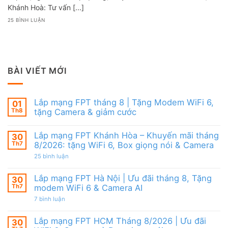
Khánh Hoà: Tư vấn [...]
25 BÌNH LUẬN
BÀI VIẾT MỚI
Lắp mạng FPT tháng 8 | Tặng Modem WiFi 6,
01
Th8
tặng Camera & giảm cước
Không
có
Lắp mạng FPT Khánh Hòa – Khuyến mãi tháng
30
bình
luận
Th7
8/2026: tặng WiFi 6, Box giọng nói & Camera
ở
Lắp
ở
25 bình luận
mạng
Lắp
FPT
mạng
tháng
FPT
Lắp mạng FPT Hà Nội | Ưu đãi tháng 8, Tặng
30
8
Khánh
Th7
modem WiFi 6 & Camera AI
|
Hòa
Tặng
–
ở
7 bình luận
Modem
Khuyến
Lắp
WiFi
mãi
mạng
6,
tháng
FPT
Lắp mạng FPT HCM Tháng 8/2026 | Ưu đãi
30
tặng
8/2026:
Hà