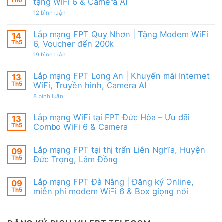
Modem
Th6
tặng WiFi 6 & Camera AI
Nai
tốt
FPT
|
từ
ở
12 bình luận
WiFi
Ưu
FPT
Lắp
6
đãi
mạng
&
Tặng
FPT
Box
Lắp mạng FPT Quy Nhơn | Tặng Modem WiFi
14
WiFi
Ninh
giọng
6,
Th5
6, Voucher đến 200k
Thuận
nói
Box
|
ở
19 bình luận
giọng
Ưu
Lắp
nói
đãi
mạng
&
Combo
FPT
Camera
Lắp mạng FPT Long An | Khuyến mãi Internet
13
tặng
Quy
WiFi
Th5
WiFi, Truyền hình, Camera AI
Nhơn
6
|
ở
8 bình luận
&
Tặng
Lắp
Camera
Modem
mạng
AI
WiFi
FPT
Lắp mạng WiFi tại FPT Đức Hòa – Ưu đãi
13
6,
Long
Voucher
Th5
Combo WiFi 6 & Camera
An
đến
|
Không
200k
Khuyến
có
mãi
Lắp mạng FPT tại thị trấn Liên Nghĩa, Huyện
09
bình
Internet
luận
Th5
Đức Trọng, Lâm Đồng
WiFi,
ở
Truyền
Lắp
Không
hình,
mạng
có
Camera
Lắp mạng FPT Đà Nẵng | Đăng ký Online,
09
WiFi
bình
AI
tại
luận
Th5
miễn phí modem WiFi 6 & Box giọng nói
FPT
ở
Đức
Lắp
Không
Hòa
mạng
có
–
FPT
bình
Ưu
tại
luận