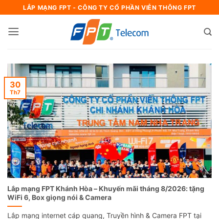
Bỏ
LẮP MẠNG FPT - CÔNG TY CỔ PHẦN VIỄN THÔNG FPT
qua
nội
dung
30
Th7
Lắp mạng FPT Khánh Hòa – Khuyến mãi tháng 8/2026: tặng
WiFi 6, Box giọng nói & Camera
Lắp mạng internet cáp quang, Truyền hình & Camera FPT tại