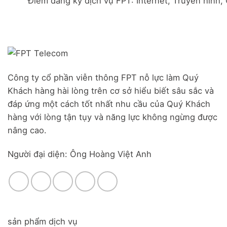
Điểm đăng ký dịch vụ FPT: Internet, Truyền hình,
Đà
Combo
Nghĩa,
Nẵng
WiFi
Huyện
|
6
Đức
Đăng
&
Trọng,
ký
Camera
Lâm
Online,
Đồng
miễn
phí
modem
Công ty cổ phần viễn thông FPT nỗ lực làm Quý
WiFi
Khách hàng hài lòng trên cơ sở hiểu biết sâu sắc và
6
&
đáp ứng một cách tốt nhất nhu cầu của Quý Khách
Box
hàng với lòng tận tụy và năng lực không ngừng được
giọng
nâng cao.
nói
Người đại diện: Ông Hoàng Việt Anh
sản phẩm dịch vụ