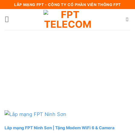
Bỏ
LẮP MẠNG FPT - CÔNG TY CỔ PHẦN VIỄN THÔNG FPT
qua
nội
dung
Lăp mạng FPT Ninh Sơn | Tặng Modem WiFi 6 & Camera