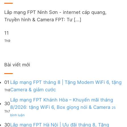
Lắp mạng FPT Ninh Sơn - internet cáp quang,
Truyền hình & Camera FPT: Tư [...]
11
Th9
Bài viết mới
01
Lắp mạng FPT tháng 8 | Tặng Modem WiFi 6, tặng
Không
Camera & giảm cước
Th8
có
bình
Lắp mạng FPT Khánh Hòa – Khuyến mãi tháng
30
luận
8/2026: tặng WiFi 6, Box giọng nói & Camera
25
ở
Th7
ở
Lắp
bình luận
Lắp
mạng
mạng
FPT
30
Lắp mạng FPT Hà Nội | Ưu đãi tháng 8, Tặng