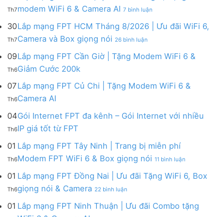
FPT
tháng
ở
modem WiFi 6 & Camera AI
Th7
7 bình luận
Khánh
8
Lắp
Hòa
|
mạng
30
Lắp mạng FPT HCM Tháng 8/2026 | Ưu đãi WiFi 6,
–
Tặng
FPT
ở
Camera và Box giọng nói
Khuyến
Modem
Th7
26 bình luận
Hà
Lắp
mãi
WiFi
Nội
mạng
09
Lắp mạng FPT Cần Giờ | Tặng Modem WiFi 6 &
tháng
6,
|
FPT
8/2026:
tặng
Không
Giảm Cước 200k
Ưu
Th6
HCM
tặng
Camera
có
đãi
Tháng
WiFi
&
bình
07
Lắp mạng FPT Củ Chi | Tặng Modem WiFi 6 &
tháng
8/2026
6,
giảm
luận
8,
Không
Camera AI
|
Box
cước
Th6
ở
Tặng
có
Ưu
giọng
Lắp
modem
bình
04
Gói Internet FPT đa kênh – Gói Internet với nhiều
đãi
nói
mạng
WiFi
luận
WiFi
&
Không
FPT
IP giá tốt từ FPT
6
Th6
ở
6,
Camera
có
Cần
&
Lắp
Camera
bình
Giờ
01
Lắp mạng FPT Tây Ninh | Trang bị miễn phí
Camera
mạng
và
luận
|
AI
ở
FPT
Modem FPT WiFi 6 & Box giọng nói
Box
Th6
11 bình luận
ở
Tặng
Lắp
Củ
giọng
Gói
Modem
mạng
Chi
01
Lắp mạng FPT Đồng Nai | Ưu đãi Tặng WiFi 6, Box
nói
Internet
WiFi
FPT
|
ở
FPT
giọng nói & Camera
6
Th6
22 bình luận
Tây
Tặng
Lắp
đa
&
Ninh
Modem
mạng
kênh
01
Lắp mạng FPT Ninh Thuận | Ưu đãi Combo tặng
Giảm
|
WiFi
FPT
–
Cước
ở