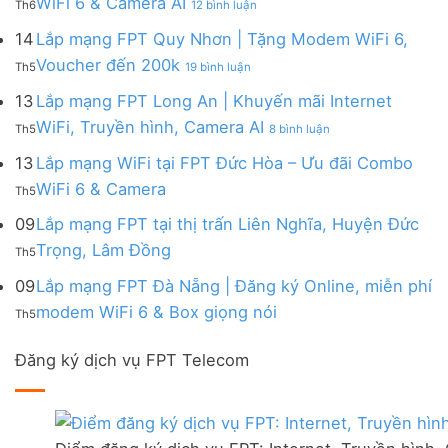
WiFi 6 & Camera AI
Trang
6
Th6
12 bình luận
Đồng
Gói
200k
Lắp
bị
&
Nai
Internet
mạng
14
Lắp mạng FPT Quy Nhơn | Tặng Modem WiFi 6,
miễn
Camera
|
với
FPT
phí
AI
ở
Voucher đến 200k
Ưu
nhiều
Th5
19 bình luận
Ninh
Modem
Lắp
đãi
IP
Thuận
FPT
mạng
13
Lắp mạng FPT Long An | Khuyến mãi Internet
Tặng
giá
|
WiFi
FPT
WiFi
tốt
ở
WiFi, Truyền hình, Camera AI
Ưu
6
Th5
8 bình luận
Quy
6,
từ
Lắp
đãi
&
Nhơn
Box
FPT
mạng
13
Lắp mạng WiFi tại FPT Đức Hòa – Ưu đãi Combo
Combo
Box
|
giọng
FPT
tặng
giọng
Không
WiFi 6 & Camera
Tặng
nói
Th5
Long
WiFi
nói
có
Modem
&
An
6
bình
09
Lắp mạng FPT tại thị trấn Liên Nghĩa, Huyện Đức
WiFi
Camera
|
&
luận
6,
Không
Trọng, Lâm Đồng
Khuyến
Camera
Th5
ở
Voucher
có
mãi
AI
Lắp
đến
bình
09
Lắp mạng FPT Đà Nẵng | Đăng ký Online, miễn phí
Internet
mạng
200k
luận
WiFi,
Không
WiFi
modem WiFi 6 & Box giọng nói
Th5
ở
Truyền
có
tại
Lắp
hình,
bình
FPT
mạng
Camera
Đăng ký dịch vụ FPT Telecom
luận
Đức
FPT
AI
ở
Hòa
tại
Lắp
–
thị
mạng
Ưu
trấn
FPT
đãi
Liên