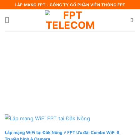
Bỏ
LẮP MẠNG FPT - CÔNG TY CỔ PHẦN VIỄN THÔNG FPT
qua
nội
dung
Lắp mạng WiFi tại Đắk Nông ⚡️ FPT Ưu đãi Combo WiFi 6,
Truyền hình & Camera