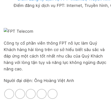
FPT
đãi
Liên
Điểm đăng ký dịch vụ FPT: Internet, Truyền hình,
Đà
Combo
Nghĩa,
Nẵng
WiFi
Huyện
|
6
Đức
Đăng
&
Trọng,
ký
Camera
Lâm
Online,
Đồng
miễn
phí
modem
Công ty cổ phần viễn thông FPT nỗ lực làm Quý
WiFi
Khách hàng hài lòng trên cơ sở hiểu biết sâu sắc và
6
&
đáp ứng một cách tốt nhất nhu cầu của Quý Khách
Box
hàng với lòng tận tụy và năng lực không ngừng được
giọng
nâng cao.
nói
Người đại diện: Ông Hoàng Việt Anh