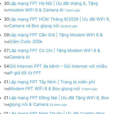
mạng
FPT
30
Lắp mạng FPT Hà Nội | Ưu đãi tháng 8, Tặng
FPT
tháng
ở
modem WiFi 6 & Camera AI
Th7
7 bình luận
Khánh
8
Lắp
Hòa
|
mạng
30
Lắp mạng FPT HCM Tháng 8/2026 | Ưu đãi WiFi 6,
–
Tặng
FPT
ở
Camera và Box giọng nói
Khuyến
Modem
Th7
26 bình luận
Hà
Lắp
mãi
WiFi
Nội
mạng
09
Lắp mạng FPT Cần Giờ | Tặng Modem WiFi 6 &
tháng
6,
|
FPT
8/2026:
tặng
Không
Giảm Cước 200k
Ưu
Th6
HCM
tặng
Camera
có
đãi
Tháng
WiFi
&
bình
07
Lắp mạng FPT Củ Chi | Tặng Modem WiFi 6 &
tháng
8/2026
6,
giảm
luận
8,
Không
Camera AI
|
Box
cước
Th6
ở
Tặng
có
Ưu
giọng
Lắp
modem
bình
04
Gói Internet FPT đa kênh – Gói Internet với nhiều
đãi
nói
mạng
WiFi
luận
WiFi
&
Không
FPT
IP giá tốt từ FPT
6
Th6
ở
6,
Camera
có
Cần
&
Lắp
Camera
bình
Giờ
01
Lắp mạng FPT Tây Ninh | Trang bị miễn phí
Camera
mạng
và
luận
|
AI
ở
FPT
Modem FPT WiFi 6 & Box giọng nói
Box
Th6
11 bình luận
ở
Tặng
Lắp
Củ
giọng
Gói
Modem
mạng
Chi
01
Lắp mạng FPT Đồng Nai | Ưu đãi Tặng WiFi 6, Box
nói
Internet
WiFi
FPT
|
ở
FPT
giọng nói & Camera
6
Th6
22 bình luận
Tây
Tặng
Lắp
đa
&
Ninh
Modem
mạng
kênh
01
Lắp mạng FPT Ninh Thuận | Ưu đãi Combo tặng
Giảm