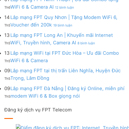
|
WiFi
FPT
–
Cước
ở
WiFi 6 & Camera AI
Trang
6
Th6
12 bình luận
Đồng
Gói
200k
Lắp
bị
&
Nai
Internet
mạng
14
Lắp mạng FPT Quy Nhơn | Tặng Modem WiFi 6,
miễn
Camera
|
với
FPT
phí
AI
ở
Voucher đến 200k
Ưu
nhiều
Th5
19 bình luận
Ninh
Modem
Lắp
đãi
IP
Thuận
FPT
mạng
13
Lắp mạng FPT Long An | Khuyến mãi Internet
Tặng
giá
|
WiFi
FPT
WiFi
tốt
ở
WiFi, Truyền hình, Camera AI
Ưu
6
Th5
8 bình luận
Quy
6,
từ
Lắp
đãi
&
Nhơn
Box
FPT
mạng
13
Lắp mạng WiFi tại FPT Đức Hòa – Ưu đãi Combo
Combo
Box
|
giọng
FPT
tặng
giọng
Không
WiFi 6 & Camera
Tặng
nói
Th5
Long
WiFi
nói
có
Modem
&
An
6
bình
09
Lắp mạng FPT tại thị trấn Liên Nghĩa, Huyện Đức
WiFi
Camera
|
&
luận
6,
Không
Trọng, Lâm Đồng
Khuyến
Camera
Th5
ở
Voucher
có
mãi
AI
Lắp
đến
bình
09
Lắp mạng FPT Đà Nẵng | Đăng ký Online, miễn phí
Internet
mạng
200k
luận
WiFi,
Không
WiFi
modem WiFi 6 & Box giọng nói
Th5
ở
Truyền
có
tại
Lắp
hình,
bình
FPT
mạng
Camera
Đăng ký dịch vụ FPT Telecom
luận
Đức
FPT
AI
ở
Hòa
tại
Lắp
–
thị
mạng
Ưu
trấn