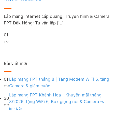
Lắp mạng internet cáp quang, Truyền hình & Camera
FPT Đắk Nông: Tư vấn lắp [...]
01
Th8
Bài viết mới
01
Lắp mạng FPT tháng 8 | Tặng Modem WiFi 6, tặng
Không
Camera & giảm cước
Th8
có
bình
Lắp mạng FPT Khánh Hòa – Khuyến mãi tháng
30
luận
8/2026: tặng WiFi 6, Box giọng nói & Camera
25
ở
Th7
ở
Lắp
bình luận
Lắp
mạng