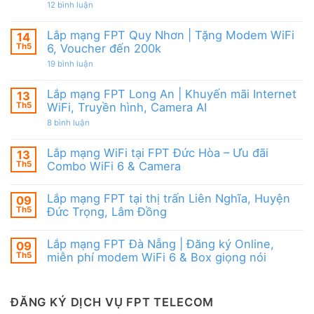
|
từ
ở
12 bình luận
WiFi
Ưu
FPT
Lắp
6
đãi
mạng
&
Tặng
FPT
Box
Lắp mạng FPT Quy Nhơn | Tặng Modem WiFi
14
WiFi
Ninh
giọng
6,
Th5
6, Voucher đến 200k
Thuận
nói
Box
|
ở
19 bình luận
giọng
Ưu
Lắp
nói
đãi
mạng
&
Combo
FPT
Camera
Lắp mạng FPT Long An | Khuyến mãi Internet
13
tặng
Quy
WiFi
Th5
WiFi, Truyền hình, Camera AI
Nhơn
6
|
ở
8 bình luận
&
Tặng
Lắp
Camera
Modem
mạng
AI
WiFi
FPT
Lắp mạng WiFi tại FPT Đức Hòa – Ưu đãi
13
6,
Long
Voucher
Th5
Combo WiFi 6 & Camera
An
đến
|
Không
200k
Khuyến
có
mãi
Lắp mạng FPT tại thị trấn Liên Nghĩa, Huyện
09
bình
Internet
luận
Th5
Đức Trọng, Lâm Đồng
WiFi,
ở
Truyền
Lắp
Không
hình,
mạng
có
Camera
Lắp mạng FPT Đà Nẵng | Đăng ký Online,
09
WiFi
bình
AI
tại
luận
Th5
miễn phí modem WiFi 6 & Box giọng nói
FPT
ở
Đức
Lắp
Không
Hòa
mạng
có
–
FPT
bình
Ưu
tại
luận
ĐĂNG KÝ DỊCH VỤ FPT TELECOM
đãi
thị
ở