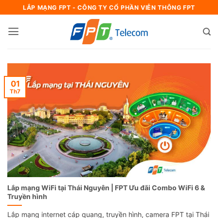
Bỏ
LẮP MẠNG FPT - CÔNG TY CỔ PHẦN VIỄN THÔNG FPT
qua
nội
dung
01
Th7
Lắp mạng WiFi tại Thái Nguyên | FPT Ưu đãi Combo WiFi 6 &
Truyền hình
Lắp mạng internet cáp quang, truyền hình, camera FPT tại Thái