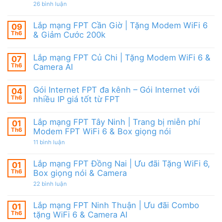
|
giảm
ở
26 bình luận
6,
Ưu
cước
Lắp
Box
đãi
mạng
giọng
tháng
FPT
nói
Lắp mạng FPT Cần Giờ | Tặng Modem WiFi 6
09
8,
HCM
&
Tặng
Th6
& Giảm Cước 200k
Tháng
Camera
modem
8/2026
Không
WiFi
|
có
6
Ưu
Lắp mạng FPT Củ Chi | Tặng Modem WiFi 6 &
07
bình
&
đãi
luận
Camera
Th6
Camera AI
WiFi
ở
AI
6,
Lắp
Không
Camera
mạng
có
và
Gói Internet FPT đa kênh – Gói Internet với
04
FPT
bình
Box
Cần
luận
Th6
nhiều IP giá tốt từ FPT
giọng
Giờ
ở
nói
|
Lắp
Không
Tặng
mạng
có
Lắp mạng FPT Tây Ninh | Trang bị miễn phí
01
Modem
FPT
bình
WiFi
Củ
luận
Th6
Modem FPT WiFi 6 & Box giọng nói
6
Chi
ở
&
|
Gói
ở
11 bình luận
Giảm
Tặng
Internet
Lắp
Cước
Modem
FPT
mạng
200k
WiFi
đa
FPT
Lắp mạng FPT Đồng Nai | Ưu đãi Tặng WiFi 6,
01
6
kênh
Tây
Th6
Box giọng nói & Camera
&
–
Ninh
Camera
Gói
|
ở
22 bình luận
AI
Internet
Trang
Lắp
với
bị
mạng
nhiều
miễn
FPT
Lắp mạng FPT Ninh Thuận | Ưu đãi Combo
01
IP
phí
Đồng
giá
Modem
Th6
tặng WiFi 6 & Camera AI
Nai
tốt
FPT