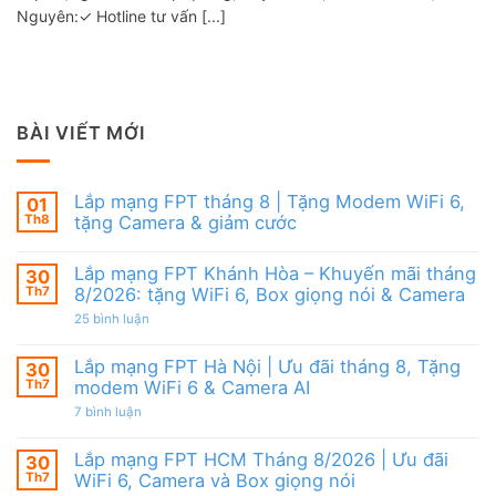
Nguyên:✓ Hotline tư vấn [...]
BÀI VIẾT MỚI
Lắp mạng FPT tháng 8 | Tặng Modem WiFi 6,
01
Th8
tặng Camera & giảm cước
Không
có
Lắp mạng FPT Khánh Hòa – Khuyến mãi tháng
30
bình
luận
Th7
8/2026: tặng WiFi 6, Box giọng nói & Camera
ở
Lắp
ở
25 bình luận
mạng
Lắp
FPT
mạng
tháng
FPT
Lắp mạng FPT Hà Nội | Ưu đãi tháng 8, Tặng
30
8
Khánh
Th7
modem WiFi 6 & Camera AI
|
Hòa
Tặng
–
ở
7 bình luận
Modem
Khuyến
Lắp
WiFi
mãi
mạng
6,
tháng
FPT
Lắp mạng FPT HCM Tháng 8/2026 | Ưu đãi
30
tặng
8/2026:
Hà
Camera
tặng
Th7
WiFi 6, Camera và Box giọng nói
Nội
&
WiFi