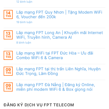
|
từ
ở
12 bình luận
WiFi
Ưu
FPT
Lắp
6
đãi
mạng
&
Tặng
FPT
Box
Lắp mạng FPT Quy Nhơn | Tặng Modem WiFi
14
WiFi
Ninh
giọng
6,
Th5
6, Voucher đến 200k
Thuận
nói
Box
|
ở
19 bình luận
giọng
Ưu
Lắp
nói
đãi
mạng
&
Combo
FPT
Camera
Lắp mạng FPT Long An | Khuyến mãi Internet
13
tặng
Quy
WiFi
Th5
WiFi, Truyền hình, Camera AI
Nhơn
6
|
ở
8 bình luận
&
Tặng
Lắp
Camera
Modem
mạng
AI
WiFi
FPT
Lắp mạng WiFi tại FPT Đức Hòa – Ưu đãi
13
6,
Long
Voucher
Th5
Combo WiFi 6 & Camera
An
đến
|
Không
200k
Khuyến
có
mãi
Lắp mạng FPT tại thị trấn Liên Nghĩa, Huyện
09
bình
Internet
luận
Th5
Đức Trọng, Lâm Đồng
WiFi,
ở
Truyền
Lắp
Không
hình,
mạng
có
Camera
Lắp mạng FPT Đà Nẵng | Đăng ký Online,
09
WiFi
bình
AI
tại
luận
Th5
miễn phí modem WiFi 6 & Box giọng nói
FPT
ở
Đức
Lắp
Không
Hòa
mạng
có
–
FPT
bình
Ưu
tại
luận
ĐĂNG KÝ DỊCH VỤ FPT TELECOM
đãi
thị
ở