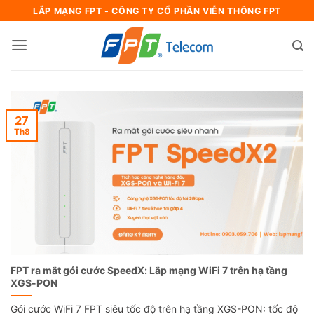
Bỏ
LẮP MẠNG FPT - CÔNG TY CỔ PHẦN VIỄN THÔNG FPT
qua
nội
dung
27
Th8
FPT ra mắt gói cước SpeedX: Lắp mạng WiFi 7 trên hạ tầng
XGS-PON
Gói cước WiFi 7 FPT siêu tốc độ trên hạ tầng XGS-PON: tốc độ