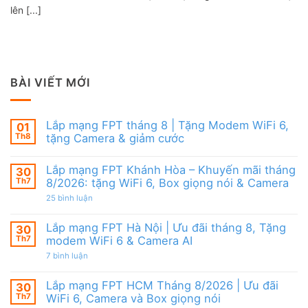
lên [...]
BÀI VIẾT MỚI
Lắp mạng FPT tháng 8 | Tặng Modem WiFi 6,
01
Th8
tặng Camera & giảm cước
Không
có
Lắp mạng FPT Khánh Hòa – Khuyến mãi tháng
30
bình
luận
Th7
8/2026: tặng WiFi 6, Box giọng nói & Camera
ở
Lắp
ở
25 bình luận
mạng
Lắp
FPT
mạng
tháng
FPT
Lắp mạng FPT Hà Nội | Ưu đãi tháng 8, Tặng
30
8
Khánh
Th7
modem WiFi 6 & Camera AI
|
Hòa
Tặng
–
ở
7 bình luận
Modem
Khuyến
Lắp
WiFi
mãi
mạng
6,
tháng
FPT
Lắp mạng FPT HCM Tháng 8/2026 | Ưu đãi
30
tặng
8/2026:
Hà
Camera
tặng
Th7
WiFi 6, Camera và Box giọng nói
Nội
&
WiFi