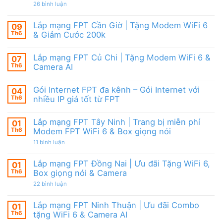
|
giảm
ở
26 bình luận
6,
Ưu
cước
Lắp
Box
đãi
mạng
giọng
tháng
FPT
nói
Lắp mạng FPT Cần Giờ | Tặng Modem WiFi 6
09
8,
HCM
&
Tặng
Th6
& Giảm Cước 200k
Tháng
Camera
modem
8/2026
Không
WiFi
|
có
6
Ưu
Lắp mạng FPT Củ Chi | Tặng Modem WiFi 6 &
07
bình
&
đãi
luận
Camera
Th6
Camera AI
WiFi
ở
AI
6,
Lắp
Không
Camera
mạng
có
và
Gói Internet FPT đa kênh – Gói Internet với
04
FPT
bình
Box
Cần
luận
Th6
nhiều IP giá tốt từ FPT
giọng
Giờ
ở
nói
|
Lắp
Không
Tặng
mạng
có
Lắp mạng FPT Tây Ninh | Trang bị miễn phí
01
Modem
FPT
bình
WiFi
Củ
luận
Th6
Modem FPT WiFi 6 & Box giọng nói
6
Chi
ở
&
|
Gói
ở
11 bình luận
Giảm
Tặng
Internet
Lắp
Cước
Modem
FPT
mạng
200k
WiFi
đa
FPT
Lắp mạng FPT Đồng Nai | Ưu đãi Tặng WiFi 6,
01
6
kênh
Tây
Th6
Box giọng nói & Camera
&
–
Ninh
Camera
Gói
|
ở
22 bình luận
AI
Internet
Trang
Lắp
với
bị
mạng
nhiều
miễn
FPT
Lắp mạng FPT Ninh Thuận | Ưu đãi Combo
01
IP
phí
Đồng
giá
Modem
Th6
tặng WiFi 6 & Camera AI
Nai
tốt
FPT