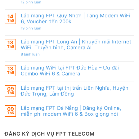
|
từ
ở
12 bình luận
WiFi
Ưu
FPT
Lắp
6
đãi
mạng
&
Tặng
FPT
Box
Lắp mạng FPT Quy Nhơn | Tặng Modem WiFi
14
WiFi
Ninh
giọng
6,
Th5
6, Voucher đến 200k
Thuận
nói
Box
|
ở
19 bình luận
giọng
Ưu
Lắp
nói
đãi
mạng
&
Combo
FPT
Camera
Lắp mạng FPT Long An | Khuyến mãi Internet
13
tặng
Quy
WiFi
Th5
WiFi, Truyền hình, Camera AI
Nhơn
6
|
ở
8 bình luận
&
Tặng
Lắp
Camera
Modem
mạng
AI
WiFi
FPT
Lắp mạng WiFi tại FPT Đức Hòa – Ưu đãi
13
6,
Long
Voucher
Th5
Combo WiFi 6 & Camera
An
đến
|
Không
200k
Khuyến
có
mãi
Lắp mạng FPT tại thị trấn Liên Nghĩa, Huyện
09
bình
Internet
luận
Th5
Đức Trọng, Lâm Đồng
WiFi,
ở
Truyền
Lắp
Không
hình,
mạng
có
Camera
Lắp mạng FPT Đà Nẵng | Đăng ký Online,
09
WiFi
bình
AI
tại
luận
Th5
miễn phí modem WiFi 6 & Box giọng nói
FPT
ở
Đức
Lắp
Không
Hòa
mạng
có
–
FPT
bình
Ưu
tại
luận
ĐĂNG KÝ DỊCH VỤ FPT TELECOM
đãi
thị
ở