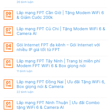
|
giảm
ở
26 bình luận
6,
Ưu
cước
Lắp
Box
đãi
mạng
giọng
tháng
FPT
nói
Lắp mạng FPT Cần Giờ | Tặng Modem WiFi 6
09
8,
HCM
&
Tặng
Th6
& Giảm Cước 200k
Tháng
Camera
modem
8/2026
Không
WiFi
|
có
6
Ưu
Lắp mạng FPT Củ Chi | Tặng Modem WiFi 6 &
07
bình
&
đãi
luận
Camera
Th6
Camera AI
WiFi
ở
AI
6,
Lắp
Không
Camera
mạng
có
và
Gói Internet FPT đa kênh – Gói Internet với
04
FPT
bình
Box
Cần
luận
Th6
nhiều IP giá tốt từ FPT
giọng
Giờ
ở
nói
|
Lắp
Không
Tặng
mạng
có
Lắp mạng FPT Tây Ninh | Trang bị miễn phí
01
Modem
FPT
bình
WiFi
Củ
luận
Th6
Modem FPT WiFi 6 & Box giọng nói
6
Chi
ở
&
|
Gói
ở
11 bình luận
Giảm
Tặng
Internet
Lắp
Cước
Modem
FPT
mạng
200k
WiFi
đa
FPT
Lắp mạng FPT Đồng Nai | Ưu đãi Tặng WiFi 6,
01
6
kênh
Tây
Th6
Box giọng nói & Camera
&
–
Ninh
Camera
Gói
|
ở
22 bình luận
AI
Internet
Trang
Lắp
với
bị
mạng
nhiều
miễn
FPT
Lắp mạng FPT Ninh Thuận | Ưu đãi Combo
01
IP
phí
Đồng
giá
Modem
Th6
tặng WiFi 6 & Camera AI
Nai
tốt
FPT