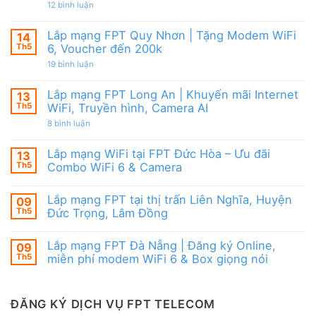
|
từ
ở
12 bình luận
WiFi
Ưu
FPT
Lắp
6
đãi
mạng
&
Tặng
FPT
Box
Lắp mạng FPT Quy Nhơn | Tặng Modem WiFi
14
WiFi
Ninh
giọng
6,
Th5
6, Voucher đến 200k
Thuận
nói
Box
|
ở
19 bình luận
giọng
Ưu
Lắp
nói
đãi
mạng
&
Combo
FPT
Camera
Lắp mạng FPT Long An | Khuyến mãi Internet
13
tặng
Quy
WiFi
Th5
WiFi, Truyền hình, Camera AI
Nhơn
6
|
ở
8 bình luận
&
Tặng
Lắp
Camera
Modem
mạng
AI
WiFi
FPT
Lắp mạng WiFi tại FPT Đức Hòa – Ưu đãi
13
6,
Long
Voucher
Th5
Combo WiFi 6 & Camera
An
đến
|
Không
200k
Khuyến
có
mãi
Lắp mạng FPT tại thị trấn Liên Nghĩa, Huyện
09
bình
Internet
luận
Th5
Đức Trọng, Lâm Đồng
WiFi,
ở
Truyền
Lắp
Không
hình,
mạng
có
Camera
Lắp mạng FPT Đà Nẵng | Đăng ký Online,
09
WiFi
bình
AI
tại
luận
Th5
miễn phí modem WiFi 6 & Box giọng nói
FPT
ở
Đức
Lắp
Không
Hòa
mạng
có
–
FPT
bình
Ưu
tại
luận
ĐĂNG KÝ DỊCH VỤ FPT TELECOM
đãi
thị
ở