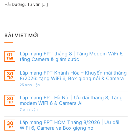
Hải Dương: Tư vấn [...]
BÀI VIẾT MỚI
Lắp mạng FPT tháng 8 | Tặng Modem WiFi 6,
01
Th8
tặng Camera & giảm cước
Không
có
Lắp mạng FPT Khánh Hòa – Khuyến mãi tháng
30
bình
luận
Th7
8/2026: tặng WiFi 6, Box giọng nói & Camera
ở
Lắp
ở
25 bình luận
mạng
Lắp
FPT
mạng
tháng
FPT
Lắp mạng FPT Hà Nội | Ưu đãi tháng 8, Tặng
30
8
Khánh
Th7
modem WiFi 6 & Camera AI
|
Hòa
Tặng
–
ở
7 bình luận
Modem
Khuyến
Lắp
WiFi
mãi
mạng
6,
tháng
FPT
Lắp mạng FPT HCM Tháng 8/2026 | Ưu đãi
30
tặng
8/2026:
Hà
Camera
tặng
Th7
WiFi 6, Camera và Box giọng nói
Nội
&
WiFi