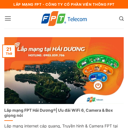
Bỏ
LẮP MẠNG FPT - CÔNG TY CỔ PHẦN VIỄN THÔNG FPT
qua
nội
dung
21
Th9
Lắp mạng FPT Hải Dương®| Ưu đãi WiFi 6, Camera & Box
giọng nói
Lắp mạng internet cáp quang, Truyền hình & Camera FPT tại