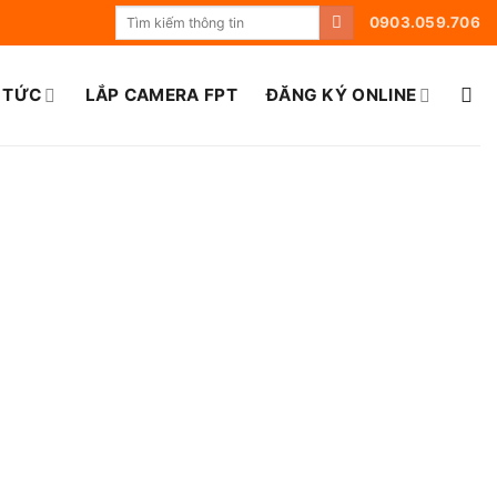
0903.059.706
 TỨC
LẮP CAMERA FPT
ĐĂNG KÝ ONLINE