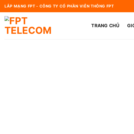
Bỏ
LẮP MẠNG FPT - CÔNG TY CỔ PHẦN VIỄN THÔNG FPT
qua
nội
TRANG CHỦ
GI
dung