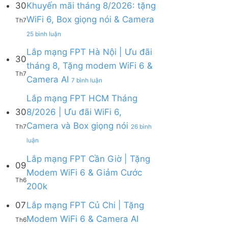
30
Khuyến mãi tháng 8/2026: tặng
ở
WiFi 6, Box giọng nói & Camera
Lắp
Th7
mạng
ở
25 bình luận
FPT
Lắp
tháng
mạng
Lắp mạng FPT Hà Nội | Ưu đãi
8
30
FPT
tháng 8, Tặng modem WiFi 6 &
|
Khánh
Th7
Tặng
ở
Camera AI
Hòa
7 bình luận
Modem
Lắp
–
WiFi
mạng
Lắp mạng FPT HCM Tháng
Khuyến
6,
FPT
mãi
30
8/2026 | Ưu đãi WiFi 6,
tặng
Hà
tháng
Camera và Box giọng nói
Camera
Nội
Th7
26 bình
8/2026:
&
|
tặng
ở
luận
giảm
Ưu
WiFi
Lắp
cước
đãi
6,
mạng
Lắp mạng FPT Cần Giờ | Tặng
09
tháng
Box
FPT
Modem WiFi 6 & Giảm Cước
8,
giọng
HCM
Th6
Tặng
Không
200k
nói
Tháng
modem
có
&
8/2026
WiFi
bình
07
Lắp mạng FPT Củ Chi | Tặng
Camera
|
6
luận
Ưu
Không
Modem WiFi 6 & Camera AI
Th6
ở
&
đãi
có