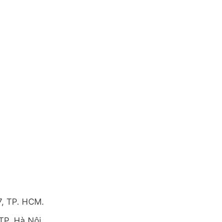
7, TP. HCM.
TP. Hà Nội.