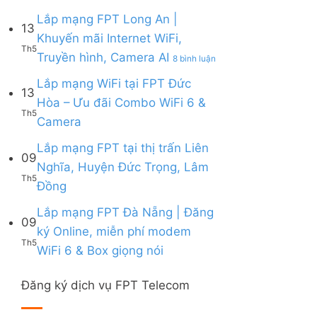
Lắp
|
6,
Box
mạng
Lắp mạng FPT Long An |
Ưu
Box
giọng
13
FPT
đãi
giọng
Khuyến mãi Internet WiFi,
nói
Quy
Combo
nói
Th5
ở
Truyền hình, Camera AI
Nhơn
8 bình luận
tặng
&
Lắp
|
WiFi
Camera
mạng
Lắp mạng WiFi tại FPT Đức
Tặng
6
13
FPT
Modem
&
Hòa – Ưu đãi Combo WiFi 6 &
Long
WiFi
Camera
Th5
Không
Camera
An
6,
AI
có
|
Voucher
bình
Lắp mạng FPT tại thị trấn Liên
Khuyến
đến
09
luận
mãi
200k
Nghĩa, Huyện Đức Trọng, Lâm
ở
Internet
Th5
Không
Đồng
Lắp
WiFi,
có
mạng
Truyền
bình
Lắp mạng FPT Đà Nẵng | Đăng
WiFi
hình,
09
luận
tại
Camera
ký Online, miễn phí modem
ở
FPT
AI
Th5
Không
WiFi 6 & Box giọng nói
Lắp
Đức
có
mạng
Hòa
bình
FPT
–
Đăng ký dịch vụ FPT Telecom
luận
tại
Ưu
ở
thị
đãi
Lắp
trấn