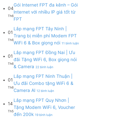
Lắp
Camera
WiFi
bình
Gói Internet FPT đa kênh – Gói
mạng
AI
04
6,
luận
Internet với nhiều IP giá tốt từ
FPT
Camera
ở
Th6
Cần
Không
và
FPT
Lắp
Giờ
có
Box
mạng
|
bình
giọng
Lắp mạng FPT Tây Ninh |
FPT
Tặng
01
luận
nói
Củ
Trang bị miễn phí Modem FPT
Modem
ở
Chi
Th6
WiFi
ở
WiFi 6 & Box giọng nói
Gói
|
11 bình luận
6
Lắp
Internet
Tặng
&
mạng
Lắp mạng FPT Đồng Nai | Ưu
FPT
Modem
01
Giảm
FPT
đa
WiFi
đãi Tặng WiFi 6, Box giọng nói
Cước
Tây
kênh
6
Th6
ở
& Camera
200k
Ninh
–
22 bình luận
&
Lắp
|
Gói
Camera
mạng
Lắp mạng FPT Ninh Thuận |
Trang
Internet
AI
01
FPT
bị
với
Ưu đãi Combo tặng WiFi 6 &
Đồng
miễn
nhiều
Th6
ở
Camera AI
Nai
12 bình luận
phí
IP
Lắp
|
Modem
giá
mạng
Lắp mạng FPT Quy Nhơn |
Ưu
FPT
tốt
14
FPT
đãi
WiFi
Tặng Modem WiFi 6, Voucher
từ
Ninh
Tặng
6
Th5
FPT
ở
đến 200k
Thuận
19 bình luận
WiFi
&