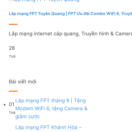
Lắp mạng FPT Tuyên Quang | FPT Ưu đãi Combo WiFi 6, Truy
Lắp mạng internet cáp quang, Truyền hình & Camera
28
Th9
Bài viết mới
Lắp mạng FPT tháng 8 | Tặng
01
Modem WiFi 6, tặng Camera &
Th8
Không
giảm cước
có
bình
Lắp mạng FPT Khánh Hòa –
luận