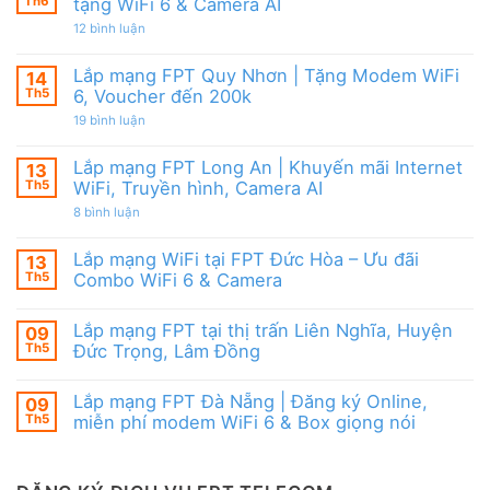
Modem
Th6
tặng WiFi 6 & Camera AI
Nai
tốt
FPT
|
từ
ở
12 bình luận
WiFi
Ưu
FPT
Lắp
6
đãi
mạng
&
Tặng
FPT
Box
Lắp mạng FPT Quy Nhơn | Tặng Modem WiFi
14
WiFi
Ninh
giọng
6,
Th5
6, Voucher đến 200k
Thuận
nói
Box
|
ở
19 bình luận
giọng
Ưu
Lắp
nói
đãi
mạng
&
Combo
FPT
Camera
Lắp mạng FPT Long An | Khuyến mãi Internet
13
tặng
Quy
WiFi
Th5
WiFi, Truyền hình, Camera AI
Nhơn
6
|
ở
8 bình luận
&
Tặng
Lắp
Camera
Modem
mạng
AI
WiFi
FPT
Lắp mạng WiFi tại FPT Đức Hòa – Ưu đãi
13
6,
Long
Voucher
Th5
Combo WiFi 6 & Camera
An
đến
|
Không
200k
Khuyến
có
mãi
Lắp mạng FPT tại thị trấn Liên Nghĩa, Huyện
09
bình
Internet
luận
Th5
Đức Trọng, Lâm Đồng
WiFi,
ở
Truyền
Lắp
Không
hình,
mạng
có
Camera
Lắp mạng FPT Đà Nẵng | Đăng ký Online,
09
WiFi
bình
AI
tại
luận
Th5
miễn phí modem WiFi 6 & Box giọng nói
FPT
ở
Đức
Lắp
Không
Hòa
mạng
có
–
FPT
bình
Ưu
tại
luận