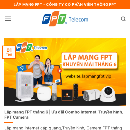
Bỏ
LẮP MẠNG FPT - CÔNG TY CỔ PHẦN VIỄN THÔNG FPT
qua
nội
dung
01
Th5
Lắp mạng FPT tháng 6 | Ưu đãi Combo Internet, Truyền hình,
FPT Camera
Lắp mạng internet cáp quang,Truyền hình, Camera FPT tháng