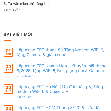
6: Tư vấn miễn phí, tặng [...]
3 BÌNH LUẬN
BÀI VIẾT MỚI
Lắp mạng FPT tháng 8 | Tặng Modem WiFi 6,
01
Th8
tặng Camera & giảm cước
Không
có
Lắp mạng FPT Khánh Hòa – Khuyến mãi tháng
30
bình
luận
Th7
8/2026: tặng WiFi 6, Box giọng nói & Camera
ở
Lắp
ở
25 bình luận
mạng
Lắp
FPT
mạng
tháng
FPT
Lắp mạng FPT Hà Nội | Ưu đãi tháng 8, Tặng
30
8
Khánh
Th7
modem WiFi 6 & Camera AI
|
Hòa
Tặng
–
ở
7 bình luận
Modem
Khuyến
Lắp
WiFi
mãi
mạng
6,
tháng
FPT
Lắp mạng FPT HCM Tháng 8/2026 | Ưu đãi
30
tặng
8/2026:
Hà