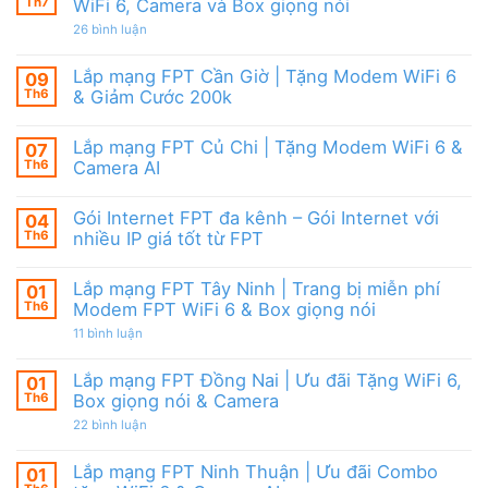
Camera
tặng
Th7
WiFi 6, Camera và Box giọng nói
Nội
&
WiFi
|
giảm
ở
26 bình luận
6,
Ưu
cước
Lắp
Box
đãi
mạng
giọng
tháng
FPT
nói
Lắp mạng FPT Cần Giờ | Tặng Modem WiFi 6
09
8,
HCM
&
Tặng
Th6
& Giảm Cước 200k
Tháng
Camera
modem
8/2026
Không
WiFi
|
có
6
Ưu
Lắp mạng FPT Củ Chi | Tặng Modem WiFi 6 &
07
bình
&
đãi
luận
Camera
Th6
Camera AI
WiFi
ở
AI
6,
Lắp
Không
Camera
mạng
có
và
Gói Internet FPT đa kênh – Gói Internet với
04
FPT
bình
Box
Cần
luận
Th6
nhiều IP giá tốt từ FPT
giọng
Giờ
ở
nói
|
Lắp
Không
Tặng
mạng
có
Lắp mạng FPT Tây Ninh | Trang bị miễn phí
01
Modem
FPT
bình
WiFi
Củ
luận
Th6
Modem FPT WiFi 6 & Box giọng nói
6
Chi
ở
&
|
Gói
ở
11 bình luận
Giảm
Tặng
Internet
Lắp
Cước
Modem
FPT
mạng
200k
WiFi
đa
FPT
Lắp mạng FPT Đồng Nai | Ưu đãi Tặng WiFi 6,
01
6
kênh
Tây
Th6
Box giọng nói & Camera
&
–
Ninh
Camera
Gói
|
ở
22 bình luận
AI
Internet
Trang
Lắp
với
bị
mạng
nhiều
miễn
FPT
Lắp mạng FPT Ninh Thuận | Ưu đãi Combo
01
IP
phí
Đồng
giá