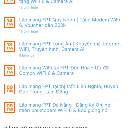
Modem
Th6
tặng WiFi 6 & Camera AI
Nai
tốt
FPT
|
từ
ở
12 bình luận
WiFi
Ưu
FPT
Lắp
6
đãi
mạng
&
Tặng
FPT
Box
Lắp mạng FPT Quy Nhơn | Tặng Modem WiFi
14
WiFi
Ninh
giọng
6,
Th5
6, Voucher đến 200k
Thuận
nói
Box
|
ở
19 bình luận
giọng
Ưu
Lắp
nói
đãi
mạng
&
Combo
FPT
Camera
Lắp mạng FPT Long An | Khuyến mãi Internet
13
tặng
Quy
WiFi
Th5
WiFi, Truyền hình, Camera AI
Nhơn
6
|
ở
8 bình luận
&
Tặng
Lắp
Camera
Modem
mạng
AI
WiFi
FPT
Lắp mạng WiFi tại FPT Đức Hòa – Ưu đãi
13
6,
Long
Voucher
Th5
Combo WiFi 6 & Camera
An
đến
|
Không
200k
Khuyến
có
mãi
Lắp mạng FPT tại thị trấn Liên Nghĩa, Huyện
09
bình
Internet
luận
Th5
Đức Trọng, Lâm Đồng
WiFi,
ở
Truyền
Lắp
Không
hình,
mạng
có
Camera
Lắp mạng FPT Đà Nẵng | Đăng ký Online,
09
WiFi
bình
AI
tại
luận
Th5
miễn phí modem WiFi 6 & Box giọng nói
FPT
ở
Đức
Lắp
Không
Hòa
mạng
có
–
FPT
bình
Ưu
tại
luận