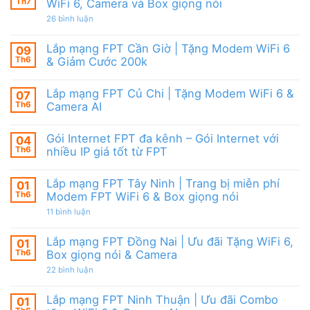
Camera
tặng
Th7
WiFi 6, Camera và Box giọng nói
Nội
&
WiFi
|
giảm
ở
26 bình luận
6,
Ưu
cước
Lắp
Box
đãi
mạng
giọng
tháng
FPT
nói
Lắp mạng FPT Cần Giờ | Tặng Modem WiFi 6
09
8,
HCM
&
Tặng
Th6
& Giảm Cước 200k
Tháng
Camera
modem
8/2026
Không
WiFi
|
có
6
Ưu
Lắp mạng FPT Củ Chi | Tặng Modem WiFi 6 &
07
bình
&
đãi
luận
Camera
Th6
Camera AI
WiFi
ở
AI
6,
Lắp
Không
Camera
mạng
có
và
Gói Internet FPT đa kênh – Gói Internet với
04
FPT
bình
Box
Cần
luận
Th6
nhiều IP giá tốt từ FPT
giọng
Giờ
ở
nói
|
Lắp
Không
Tặng
mạng
có
Lắp mạng FPT Tây Ninh | Trang bị miễn phí
01
Modem
FPT
bình
WiFi
Củ
luận
Th6
Modem FPT WiFi 6 & Box giọng nói
6
Chi
ở
&
|
Gói
ở
11 bình luận
Giảm
Tặng
Internet
Lắp
Cước
Modem
FPT
mạng
200k
WiFi
đa
FPT
Lắp mạng FPT Đồng Nai | Ưu đãi Tặng WiFi 6,
01
6
kênh
Tây
Th6
Box giọng nói & Camera
&
–
Ninh
Camera
Gói
|
ở
22 bình luận
AI
Internet
Trang
Lắp
với
bị
mạng
nhiều
miễn
FPT
Lắp mạng FPT Ninh Thuận | Ưu đãi Combo
01
IP
phí
Đồng
giá