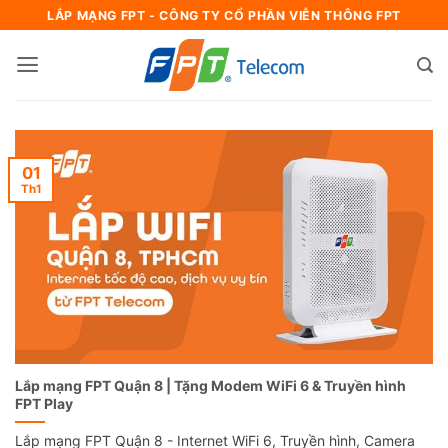
Bỏ
LẮP MẠNG FPT - CÔNG TY CỔ PHẦN VIỄN THÔNG FPT
qua
nội
dung
01
Th1
Lắp mạng FPT Quận 8 | Tặng Modem WiFi 6 & Truyền hình
FPT Play
Lắp mạng FPT Quận 8 - Internet WiFi 6, Truyền hình, Camera