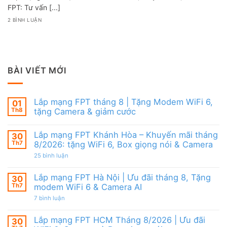
FPT: Tư vấn [...]
2 BÌNH LUẬN
BÀI VIẾT MỚI
Lắp mạng FPT tháng 8 | Tặng Modem WiFi 6,
01
Th8
tặng Camera & giảm cước
Không
có
Lắp mạng FPT Khánh Hòa – Khuyến mãi tháng
30
bình
luận
Th7
8/2026: tặng WiFi 6, Box giọng nói & Camera
ở
Lắp
ở
25 bình luận
mạng
Lắp
FPT
mạng
tháng
FPT
Lắp mạng FPT Hà Nội | Ưu đãi tháng 8, Tặng
30
8
Khánh
Th7
modem WiFi 6 & Camera AI
|
Hòa
Tặng
–
ở
7 bình luận
Modem
Khuyến
Lắp
WiFi
mãi
mạng
6,
tháng
FPT
Lắp mạng FPT HCM Tháng 8/2026 | Ưu đãi
30
tặng
8/2026:
Hà