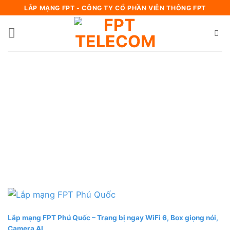
Bỏ
LẮP MẠNG FPT - CÔNG TY CỔ PHẦN VIỄN THÔNG FPT
qua
nội
dung
Lắp mạng FPT Phú Quốc – Trang bị ngay WiFi 6, Box giọng nói,
Camera AI