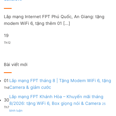
Lắp mạng Internet FPT Phú Quốc, An Giang: tặng
modem WiFi 6, tặng thêm 01 [...]
19
Th12
Bài viết mới
01
Lắp mạng FPT tháng 8 | Tặng Modem WiFi 6, tặng
Không
Camera & giảm cước
Th8
có
bình
Lắp mạng FPT Khánh Hòa – Khuyến mãi tháng
30
luận
8/2026: tặng WiFi 6, Box giọng nói & Camera
25
ở
Th7
ở
Lắp
bình luận
Lắp
mạng