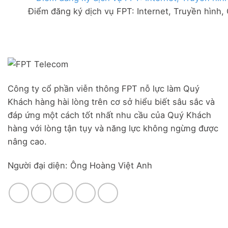
FPT
đãi
Liên
Điểm đăng ký dịch vụ FPT: Internet, Truyền hình,
Đà
Combo
Nghĩa,
Nẵng
WiFi
Huyện
|
6
Đức
Đăng
&
Trọng,
ký
Camera
Lâm
Online,
Đồng
miễn
phí
modem
Công ty cổ phần viễn thông FPT nỗ lực làm Quý
WiFi
Khách hàng hài lòng trên cơ sở hiểu biết sâu sắc và
6
&
đáp ứng một cách tốt nhất nhu cầu của Quý Khách
Box
hàng với lòng tận tụy và năng lực không ngừng được
giọng
nâng cao.
nói
Người đại diện: Ông Hoàng Việt Anh