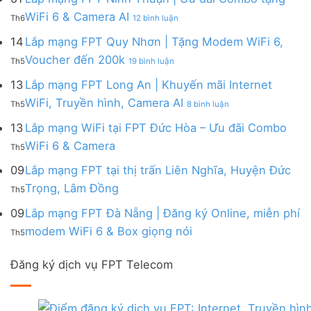
|
WiFi
FPT
–
Cước
ở
WiFi 6 & Camera AI
Trang
6
Th6
12 bình luận
Đồng
Gói
200k
Lắp
bị
&
Nai
Internet
mạng
14
Lắp mạng FPT Quy Nhơn | Tặng Modem WiFi 6,
miễn
Camera
|
với
FPT
phí
AI
ở
Voucher đến 200k
Ưu
nhiều
Th5
19 bình luận
Ninh
Modem
Lắp
đãi
IP
Thuận
FPT
mạng
13
Lắp mạng FPT Long An | Khuyến mãi Internet
Tặng
giá
|
WiFi
FPT
WiFi
tốt
ở
WiFi, Truyền hình, Camera AI
Ưu
6
Th5
8 bình luận
Quy
6,
từ
Lắp
đãi
&
Nhơn
Box
FPT
mạng
13
Lắp mạng WiFi tại FPT Đức Hòa – Ưu đãi Combo
Combo
Box
|
giọng
FPT
tặng
giọng
Không
WiFi 6 & Camera
Tặng
nói
Th5
Long
WiFi
nói
có
Modem
&
An
6
bình
09
Lắp mạng FPT tại thị trấn Liên Nghĩa, Huyện Đức
WiFi
Camera
|
&
luận
6,
Không
Trọng, Lâm Đồng
Khuyến
Camera
Th5
ở
Voucher
có
mãi
AI
Lắp
đến
bình
09
Lắp mạng FPT Đà Nẵng | Đăng ký Online, miễn phí
Internet
mạng
200k
luận
WiFi,
Không
WiFi
modem WiFi 6 & Box giọng nói
Th5
ở
Truyền
có
tại
Lắp
hình,
bình
FPT
mạng
Camera
Đăng ký dịch vụ FPT Telecom
luận
Đức
FPT
AI
ở
Hòa
tại
Lắp
–
thị
mạng
Ưu
trấn