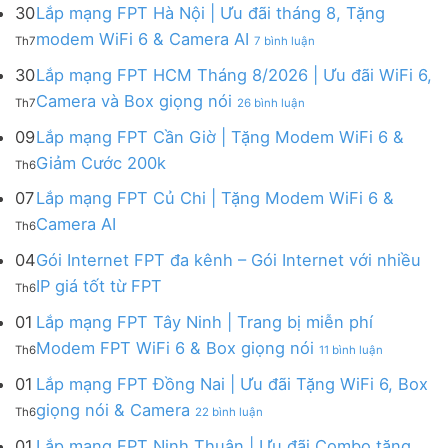
mạng
FPT
30
Lắp mạng FPT Hà Nội | Ưu đãi tháng 8, Tặng
FPT
tháng
ở
modem WiFi 6 & Camera AI
Th7
7 bình luận
Khánh
8
Lắp
Hòa
|
mạng
30
Lắp mạng FPT HCM Tháng 8/2026 | Ưu đãi WiFi 6,
–
Tặng
FPT
ở
Camera và Box giọng nói
Khuyến
Modem
Th7
26 bình luận
Hà
Lắp
mãi
WiFi
Nội
mạng
09
Lắp mạng FPT Cần Giờ | Tặng Modem WiFi 6 &
tháng
6,
|
FPT
8/2026:
tặng
Không
Giảm Cước 200k
Ưu
Th6
HCM
tặng
Camera
có
đãi
Tháng
WiFi
&
bình
07
Lắp mạng FPT Củ Chi | Tặng Modem WiFi 6 &
tháng
8/2026
6,
giảm
luận
8,
Không
Camera AI
|
Box
cước
Th6
ở
Tặng
có
Ưu
giọng
Lắp
modem
bình
04
Gói Internet FPT đa kênh – Gói Internet với nhiều
đãi
nói
mạng
WiFi
luận
WiFi
&
Không
FPT
IP giá tốt từ FPT
6
Th6
ở
6,
Camera
có
Cần
&
Lắp
Camera
bình
Giờ
01
Lắp mạng FPT Tây Ninh | Trang bị miễn phí
Camera
mạng
và
luận
|
AI
ở
FPT
Modem FPT WiFi 6 & Box giọng nói
Box
Th6
11 bình luận
ở
Tặng
Lắp
Củ
giọng
Gói
Modem
mạng
Chi
01
Lắp mạng FPT Đồng Nai | Ưu đãi Tặng WiFi 6, Box
nói
Internet
WiFi
FPT
|
ở
FPT
giọng nói & Camera
6
Th6
22 bình luận
Tây
Tặng
Lắp
đa
&
Ninh
Modem
mạng
kênh
01
Lắp mạng FPT Ninh Thuận | Ưu đãi Combo tặng
Giảm