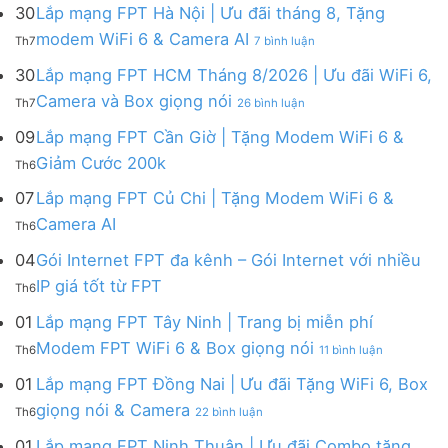
mạng
FPT
30
Lắp mạng FPT Hà Nội | Ưu đãi tháng 8, Tặng
FPT
tháng
ở
modem WiFi 6 & Camera AI
Th7
7 bình luận
Khánh
8
Lắp
Hòa
|
mạng
30
Lắp mạng FPT HCM Tháng 8/2026 | Ưu đãi WiFi 6,
–
Tặng
FPT
ở
Camera và Box giọng nói
Khuyến
Modem
Th7
26 bình luận
Hà
Lắp
mãi
WiFi
Nội
mạng
09
Lắp mạng FPT Cần Giờ | Tặng Modem WiFi 6 &
tháng
6,
|
FPT
8/2026:
tặng
Không
Giảm Cước 200k
Ưu
Th6
HCM
tặng
Camera
có
đãi
Tháng
WiFi
&
bình
07
Lắp mạng FPT Củ Chi | Tặng Modem WiFi 6 &
tháng
8/2026
6,
giảm
luận
8,
Không
Camera AI
|
Box
cước
Th6
ở
Tặng
có
Ưu
giọng
Lắp
modem
bình
04
Gói Internet FPT đa kênh – Gói Internet với nhiều
đãi
nói
mạng
WiFi
luận
WiFi
&
Không
FPT
IP giá tốt từ FPT
6
Th6
ở
6,
Camera
có
Cần
&
Lắp
Camera
bình
Giờ
01
Lắp mạng FPT Tây Ninh | Trang bị miễn phí
Camera
mạng
và
luận
|
AI
ở
FPT
Modem FPT WiFi 6 & Box giọng nói
Box
Th6
11 bình luận
ở
Tặng
Lắp
Củ
giọng
Gói
Modem
mạng
Chi
01
Lắp mạng FPT Đồng Nai | Ưu đãi Tặng WiFi 6, Box
nói
Internet
WiFi
FPT
|
ở
FPT
giọng nói & Camera
6
Th6
22 bình luận
Tây
Tặng
Lắp
đa
&
Ninh
Modem
mạng
kênh
01
Lắp mạng FPT Ninh Thuận | Ưu đãi Combo tặng
Giảm