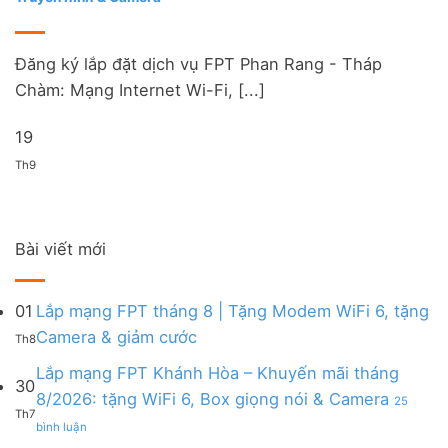
Đăng ký lắp đặt dịch vụ FPT Phan Rang - Tháp
Chàm: Mạng Internet Wi-Fi, [...]
19
Th9
Bài viết mới
01
Lắp mạng FPT tháng 8 | Tặng Modem WiFi 6, tặng
Không
Camera & giảm cước
Th8
có
bình
Lắp mạng FPT Khánh Hòa – Khuyến mãi tháng
30
luận
8/2026: tặng WiFi 6, Box giọng nói & Camera
25
ở
Th7
ở
Lắp
bình luận
Lắp
mạng