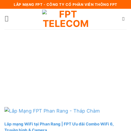
Bỏ
LẮP MẠNG FPT - CÔNG TY CỔ PHẦN VIỄN THÔNG FPT
qua
nội
dung
Lắp mạng WiFi tại Phan Rang | FPT Ưu đãi Combo WiFi 6,
Truyền hình & Camera