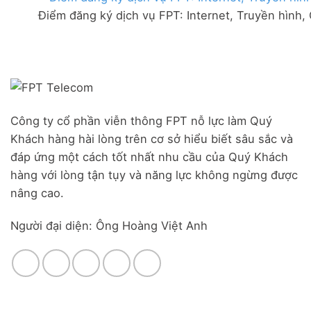
FPT
đãi
Liên
Điểm đăng ký dịch vụ FPT: Internet, Truyền hình,
Đà
Combo
Nghĩa,
Nẵng
WiFi
Huyện
|
6
Đức
Đăng
&
Trọng,
ký
Camera
Lâm
Online,
Đồng
miễn
phí
modem
Công ty cổ phần viễn thông FPT nỗ lực làm Quý
WiFi
Khách hàng hài lòng trên cơ sở hiểu biết sâu sắc và
6
&
đáp ứng một cách tốt nhất nhu cầu của Quý Khách
Box
hàng với lòng tận tụy và năng lực không ngừng được
giọng
nâng cao.
nói
Người đại diện: Ông Hoàng Việt Anh