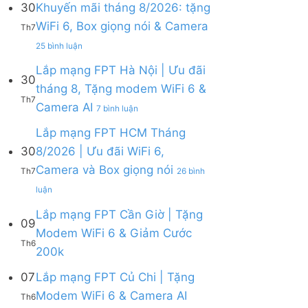
30
Khuyến mãi tháng 8/2026: tặng
ở
WiFi 6, Box giọng nói & Camera
Lắp
Th7
mạng
ở
25 bình luận
FPT
Lắp
tháng
mạng
Lắp mạng FPT Hà Nội | Ưu đãi
8
30
FPT
tháng 8, Tặng modem WiFi 6 &
|
Khánh
Th7
Tặng
ở
Camera AI
Hòa
7 bình luận
Modem
Lắp
–
WiFi
mạng
Lắp mạng FPT HCM Tháng
Khuyến
6,
FPT
mãi
30
8/2026 | Ưu đãi WiFi 6,
tặng
Hà
tháng
Camera và Box giọng nói
Camera
Nội
Th7
26 bình
8/2026:
&
|
tặng
ở
luận
giảm
Ưu
WiFi
Lắp
cước
đãi
6,
mạng
Lắp mạng FPT Cần Giờ | Tặng
09
tháng
Box
FPT
Modem WiFi 6 & Giảm Cước
8,
giọng
HCM
Th6
Tặng
Không
200k
nói
Tháng
modem
có
&
8/2026
WiFi
bình
07
Lắp mạng FPT Củ Chi | Tặng
Camera
|
6
luận
Ưu
Không
Modem WiFi 6 & Camera AI
Th6
ở
&
đãi
có