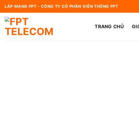
Bỏ
LẮP MẠNG FPT - CÔNG TY CỔ PHẦN VIỄN THÔNG FPT
qua
nội
TRANG CHỦ
GI
dung