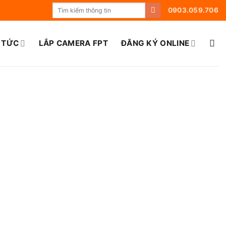
0903.059.706
 TỨC
LẮP CAMERA FPT
ĐĂNG KÝ ONLINE