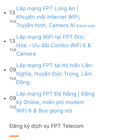
Lắp
|
6,
Box
mạng
Lắp mạng FPT Long An |
Ưu
Box
giọng
13
FPT
đãi
giọng
Khuyến mãi Internet WiFi,
nói
Quy
Combo
nói
Th5
ở
Truyền hình, Camera AI
Nhơn
8 bình luận
tặng
&
Lắp
|
WiFi
Camera
mạng
Lắp mạng WiFi tại FPT Đức
Tặng
6
13
FPT
Modem
&
Hòa – Ưu đãi Combo WiFi 6 &
Long
WiFi
Camera
Th5
Không
Camera
An
6,
AI
có
|
Voucher
bình
Lắp mạng FPT tại thị trấn Liên
Khuyến
đến
09
luận
mãi
200k
Nghĩa, Huyện Đức Trọng, Lâm
ở
Internet
Th5
Không
Đồng
Lắp
WiFi,
có
mạng
Truyền
bình
Lắp mạng FPT Đà Nẵng | Đăng
WiFi
hình,
09
luận
tại
Camera
ký Online, miễn phí modem
ở
FPT
AI
Th5
Không
WiFi 6 & Box giọng nói
Lắp
Đức
có
mạng
Hòa
bình
FPT
–
Đăng ký dịch vụ FPT Telecom
luận
tại
Ưu
ở
thị
đãi
Lắp
trấn