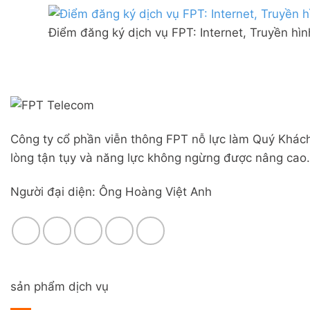
Combo
mạng
Liên
WiFi
FPT
Nghĩa,
6
Điểm đăng ký dịch vụ FPT: Internet, Truyền hì
Đà
Huyện
&
Nẵng
Đức
Camera
|
Trọng,
Đăng
Lâm
ký
Đồng
Online,
miễn
phí
Công ty cổ phần viễn thông FPT nỗ lực làm Quý Khách
modem
WiFi
lòng tận tụy và năng lực không ngừng được nâng cao.
6
&
Người đại diện: Ông Hoàng Việt Anh
Box
giọng
nói
sản phẩm dịch vụ