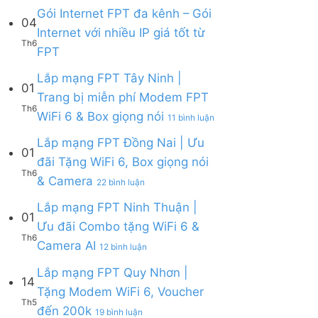
Lắp
Camera
WiFi
bình
Gói Internet FPT đa kênh – Gói
mạng
AI
04
6,
luận
Internet với nhiều IP giá tốt từ
FPT
Camera
ở
Th6
Cần
Không
và
FPT
Lắp
Giờ
có
Box
mạng
|
bình
giọng
Lắp mạng FPT Tây Ninh |
FPT
Tặng
01
luận
nói
Củ
Trang bị miễn phí Modem FPT
Modem
ở
Chi
Th6
WiFi
ở
WiFi 6 & Box giọng nói
Gói
|
11 bình luận
6
Lắp
Internet
Tặng
&
mạng
Lắp mạng FPT Đồng Nai | Ưu
FPT
Modem
01
Giảm
FPT
đa
WiFi
đãi Tặng WiFi 6, Box giọng nói
Cước
Tây
kênh
6
Th6
ở
& Camera
200k
Ninh
–
22 bình luận
&
Lắp
|
Gói
Camera
mạng
Lắp mạng FPT Ninh Thuận |
Trang
Internet
AI
01
FPT
bị
với
Ưu đãi Combo tặng WiFi 6 &
Đồng
miễn
nhiều
Th6
ở
Camera AI
Nai
12 bình luận
phí
IP
Lắp
|
Modem
giá
mạng
Lắp mạng FPT Quy Nhơn |
Ưu
FPT
tốt
14
FPT
đãi
WiFi
Tặng Modem WiFi 6, Voucher
từ
Ninh
Tặng
6
Th5
FPT
ở
đến 200k
Thuận
19 bình luận
WiFi
&