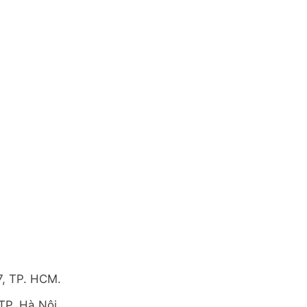
7, TP. HCM.
TP. Hà Nội.