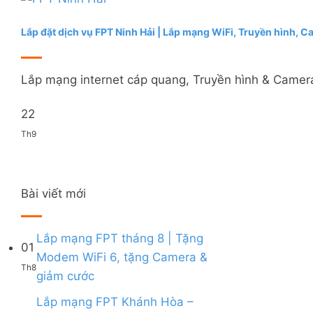
Lắp đặt dịch vụ FPT Ninh Hải | Lắp mạng WiFi, Truyền hình, 
Lắp mạng internet cáp quang, Truyền hình & Camera 
22
Th9
Bài viết mới
Lắp mạng FPT tháng 8 | Tặng
01
Modem WiFi 6, tặng Camera &
Th8
Không
giảm cước
có
bình
Lắp mạng FPT Khánh Hòa –
luận