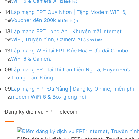
WiFi 6 & Camera AI
Trang
6
Th6
12 bình luận
Đồng
Gói
200k
Lắp
bị
&
Nai
Internet
mạng
14
Lắp mạng FPT Quy Nhơn | Tặng Modem WiFi 6,
miễn
Camera
|
với
FPT
phí
AI
ở
Voucher đến 200k
Ưu
nhiều
Th5
19 bình luận
Ninh
Modem
Lắp
đãi
IP
Thuận
FPT
mạng
13
Lắp mạng FPT Long An | Khuyến mãi Internet
Tặng
giá
|
WiFi
FPT
WiFi
tốt
ở
WiFi, Truyền hình, Camera AI
Ưu
6
Th5
8 bình luận
Quy
6,
từ
Lắp
đãi
&
Nhơn
Box
FPT
mạng
13
Lắp mạng WiFi tại FPT Đức Hòa – Ưu đãi Combo
Combo
Box
|
giọng
FPT
tặng
giọng
Không
WiFi 6 & Camera
Tặng
nói
Th5
Long
WiFi
nói
có
Modem
&
An
6
bình
09
Lắp mạng FPT tại thị trấn Liên Nghĩa, Huyện Đức
WiFi
Camera
|
&
luận
6,
Không
Trọng, Lâm Đồng
Khuyến
Camera
Th5
ở
Voucher
có
mãi
AI
Lắp
đến
bình
09
Lắp mạng FPT Đà Nẵng | Đăng ký Online, miễn phí
Internet
mạng
200k
luận
WiFi,
Không
WiFi
modem WiFi 6 & Box giọng nói
Th5
ở
Truyền
có
tại
Lắp
hình,
bình
FPT
mạng
Camera
Đăng ký dịch vụ FPT Telecom
luận
Đức
FPT
AI
ở
Hòa
tại
Lắp
–
thị
mạng
Ưu
trấn
FPT
đãi
Liên