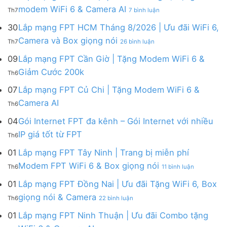
FPT
tháng
ở
modem WiFi 6 & Camera AI
Th7
7 bình luận
Khánh
8
Lắp
Hòa
|
mạng
30
Lắp mạng FPT HCM Tháng 8/2026 | Ưu đãi WiFi 6,
–
Tặng
FPT
ở
Camera và Box giọng nói
Khuyến
Modem
Th7
26 bình luận
Hà
Lắp
mãi
WiFi
Nội
mạng
09
Lắp mạng FPT Cần Giờ | Tặng Modem WiFi 6 &
tháng
6,
|
FPT
8/2026:
tặng
Không
Giảm Cước 200k
Ưu
Th6
HCM
tặng
Camera
có
đãi
Tháng
WiFi
&
bình
07
Lắp mạng FPT Củ Chi | Tặng Modem WiFi 6 &
tháng
8/2026
6,
giảm
luận
8,
Không
Camera AI
|
Box
cước
Th6
ở
Tặng
có
Ưu
giọng
Lắp
modem
bình
04
Gói Internet FPT đa kênh – Gói Internet với nhiều
đãi
nói
mạng
WiFi
luận
WiFi
&
Không
FPT
IP giá tốt từ FPT
6
Th6
ở
6,
Camera
có
Cần
&
Lắp
Camera
bình
Giờ
01
Lắp mạng FPT Tây Ninh | Trang bị miễn phí
Camera
mạng
và
luận
|
AI
ở
FPT
Modem FPT WiFi 6 & Box giọng nói
Box
Th6
11 bình luận
ở
Tặng
Lắp
Củ
giọng
Gói
Modem
mạng
Chi
01
Lắp mạng FPT Đồng Nai | Ưu đãi Tặng WiFi 6, Box
nói
Internet
WiFi
FPT
|
ở
FPT
giọng nói & Camera
6
Th6
22 bình luận
Tây
Tặng
Lắp
đa
&
Ninh
Modem
mạng
kênh
01
Lắp mạng FPT Ninh Thuận | Ưu đãi Combo tặng
Giảm
|
WiFi
FPT
–
Cước
ở