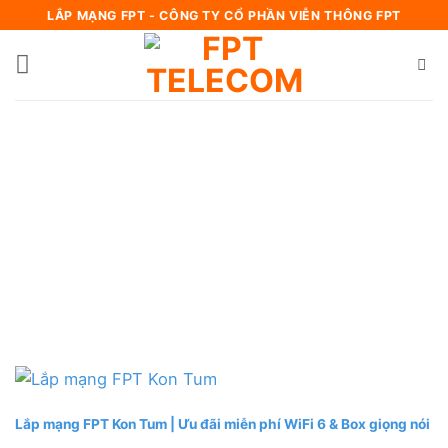
Bỏ
LẮP MẠNG FPT - CÔNG TY CỔ PHẦN VIỄN THÔNG FPT
qua
nội
dung
Lắp mạng FPT Kon Tum | Ưu đãi miễn phí WiFi 6 & Box giọng nói