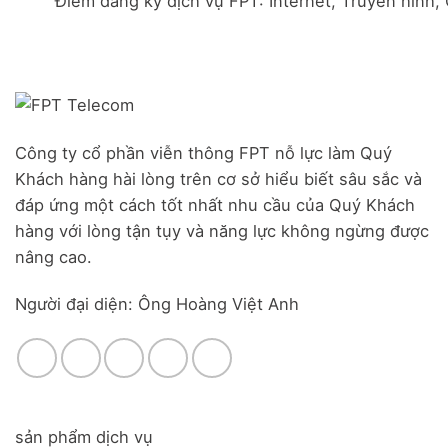
Điểm đăng ký dịch vụ FPT: Internet, Truyền hình,
Đà
Combo
Nghĩa,
Nẵng
WiFi
Huyện
|
6
Đức
Đăng
&
Trọng,
ký
Camera
Lâm
Online,
Đồng
miễn
phí
modem
Công ty cổ phần viễn thông FPT nỗ lực làm Quý
WiFi
Khách hàng hài lòng trên cơ sở hiểu biết sâu sắc và
6
&
đáp ứng một cách tốt nhất nhu cầu của Quý Khách
Box
hàng với lòng tận tụy và năng lực không ngừng được
giọng
nâng cao.
nói
Người đại diện: Ông Hoàng Việt Anh
sản phẩm dịch vụ