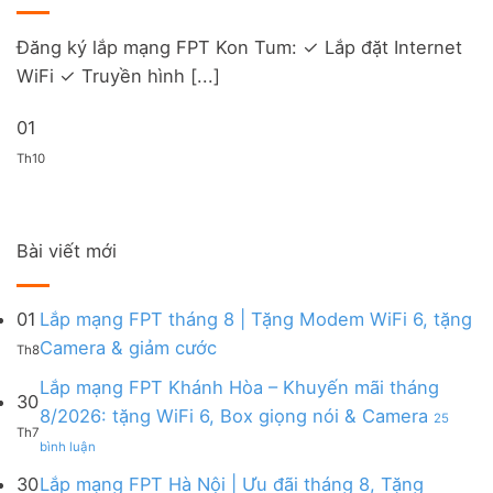
Đăng ký lắp mạng FPT Kon Tum: ✓ Lắp đặt Internet
WiFi ✓ Truyền hình [...]
01
Th10
Bài viết mới
01
Lắp mạng FPT tháng 8 | Tặng Modem WiFi 6, tặng
Không
Camera & giảm cước
Th8
có
bình
Lắp mạng FPT Khánh Hòa – Khuyến mãi tháng
30
luận
8/2026: tặng WiFi 6, Box giọng nói & Camera
25
ở
Th7
ở
Lắp
bình luận
Lắp
mạng
mạng
FPT
30
Lắp mạng FPT Hà Nội | Ưu đãi tháng 8, Tặng