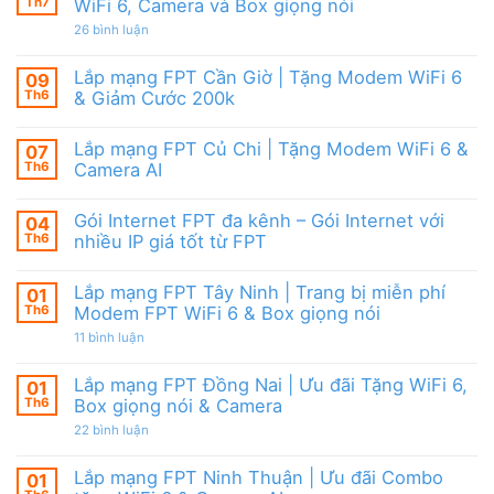
Camera
tặng
Th7
WiFi 6, Camera và Box giọng nói
Nội
&
WiFi
|
giảm
ở
26 bình luận
6,
Ưu
cước
Lắp
Box
đãi
mạng
giọng
tháng
FPT
nói
Lắp mạng FPT Cần Giờ | Tặng Modem WiFi 6
09
8,
HCM
&
Tặng
Th6
& Giảm Cước 200k
Tháng
Camera
modem
8/2026
Không
WiFi
|
có
6
Ưu
Lắp mạng FPT Củ Chi | Tặng Modem WiFi 6 &
07
bình
&
đãi
luận
Camera
Th6
Camera AI
WiFi
ở
AI
6,
Lắp
Không
Camera
mạng
có
và
Gói Internet FPT đa kênh – Gói Internet với
04
FPT
bình
Box
Cần
luận
Th6
nhiều IP giá tốt từ FPT
giọng
Giờ
ở
nói
|
Lắp
Không
Tặng
mạng
có
Lắp mạng FPT Tây Ninh | Trang bị miễn phí
01
Modem
FPT
bình
WiFi
Củ
luận
Th6
Modem FPT WiFi 6 & Box giọng nói
6
Chi
ở
&
|
Gói
ở
11 bình luận
Giảm
Tặng
Internet
Lắp
Cước
Modem
FPT
mạng
200k
WiFi
đa
FPT
Lắp mạng FPT Đồng Nai | Ưu đãi Tặng WiFi 6,
01
6
kênh
Tây
Th6
Box giọng nói & Camera
&
–
Ninh
Camera
Gói
|
ở
22 bình luận
AI
Internet
Trang
Lắp
với
bị
mạng
nhiều
miễn
FPT
Lắp mạng FPT Ninh Thuận | Ưu đãi Combo
01
IP
phí
Đồng
giá