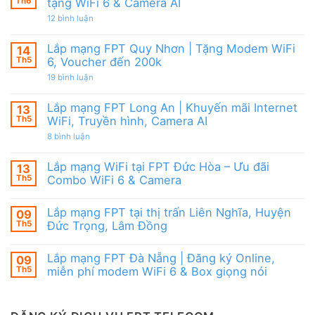
Modem
Th6
tặng WiFi 6 & Camera AI
Nai
tốt
FPT
|
từ
ở
12 bình luận
WiFi
Ưu
FPT
Lắp
6
đãi
mạng
&
Tặng
FPT
Box
Lắp mạng FPT Quy Nhơn | Tặng Modem WiFi
14
WiFi
Ninh
giọng
6,
Th5
6, Voucher đến 200k
Thuận
nói
Box
|
ở
19 bình luận
giọng
Ưu
Lắp
nói
đãi
mạng
&
Combo
FPT
Camera
Lắp mạng FPT Long An | Khuyến mãi Internet
13
tặng
Quy
WiFi
Th5
WiFi, Truyền hình, Camera AI
Nhơn
6
|
ở
8 bình luận
&
Tặng
Lắp
Camera
Modem
mạng
AI
WiFi
FPT
Lắp mạng WiFi tại FPT Đức Hòa – Ưu đãi
13
6,
Long
Voucher
Th5
Combo WiFi 6 & Camera
An
đến
|
Không
200k
Khuyến
có
mãi
Lắp mạng FPT tại thị trấn Liên Nghĩa, Huyện
09
bình
Internet
luận
Th5
Đức Trọng, Lâm Đồng
WiFi,
ở
Truyền
Lắp
Không
hình,
mạng
có
Camera
Lắp mạng FPT Đà Nẵng | Đăng ký Online,
09
WiFi
bình
AI
tại
luận
Th5
miễn phí modem WiFi 6 & Box giọng nói
FPT
ở
Đức
Lắp
Không
Hòa
mạng
có
–
FPT
bình
Ưu
tại
luận