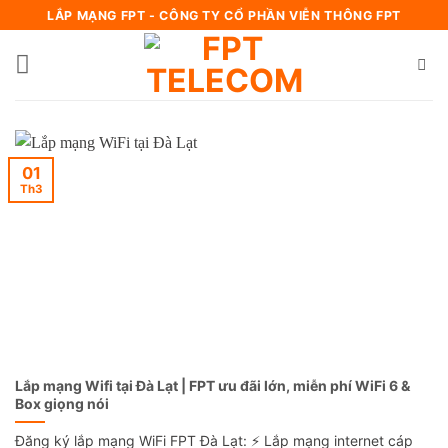
Bỏ
LẮP MẠNG FPT - CÔNG TY CỔ PHẦN VIỄN THÔNG FPT
qua
nội
dung
01
Th3
Lắp mạng Wifi tại Đà Lạt | FPT ưu đãi lớn, miễn phí WiFi 6 &
Box giọng nói
Đăng ký lắp mạng WiFi FPT Đà Lạt: ⚡️ Lắp mạng internet cáp