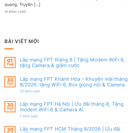
quang, Truyền [...]
16 BÌNH LUẬN
BÀI VIẾT MỚI
Lắp mạng FPT tháng 8 | Tặng Modem WiFi 6,
01
Th8
tặng Camera & giảm cước
Không
có
Lắp mạng FPT Khánh Hòa – Khuyến mãi tháng
30
bình
luận
Th7
8/2026: tặng WiFi 6, Box giọng nói & Camera
ở
Lắp
ở
25 bình luận
mạng
Lắp
FPT
mạng
tháng
FPT
Lắp mạng FPT Hà Nội | Ưu đãi tháng 8, Tặng
30
8
Khánh
Th7
modem WiFi 6 & Camera AI
|
Hòa
Tặng
–
ở
7 bình luận
Modem
Khuyến
Lắp
WiFi
mãi
mạng
6,
tháng
FPT
Lắp mạng FPT HCM Tháng 8/2026 | Ưu đãi
30
tặng
8/2026:
Hà