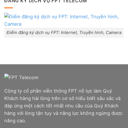
ĐĂNG KÝ DỊCH VỤ FPT TELECOM
đãi
thị
ở
Combo
trấn
Lắp
WiFi
Liên
mạng
6
Nghĩa,
FPT
&
Huyện
Đà
Camera
Đức
Nẵng
Trọng,
|
Lâm
Đăng
Điểm đăng ký dịch vụ FPT: Internet, Truyền hình, Camera
Đồng
ký
Online,
miễn
phí
modem
WiFi
6
&
Box
giọng
nói
Công ty cổ phần viễn thông FPT nỗ lực làm Quý
Khách hàng hài lòng trên cơ sở hiểu biết sâu sắc và
đáp ứng một cách tốt nhất nhu cầu của Quý Khách
hàng với lòng tận tụy và năng lực không ngừng được
nâng cao.