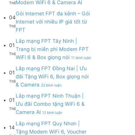
Không
Modem WiFi 6 & Camera AI
Th6
ở
&
đãi
có
Lắp
Camera
WiFi
bình
Gói Internet FPT đa kênh – Gói
mạng
AI
04
6,
luận
Internet với nhiều IP giá tốt từ
FPT
Camera
ở
Th6
Cần
Không
và
FPT
Lắp
Giờ
có
Box
mạng
|
bình
giọng
Lắp mạng FPT Tây Ninh |
FPT
Tặng
01
luận
nói
Củ
Trang bị miễn phí Modem FPT
Modem
ở
Chi
Th6
WiFi
ở
WiFi 6 & Box giọng nói
Gói
|
11 bình luận
6
Lắp
Internet
Tặng
&
mạng
Lắp mạng FPT Đồng Nai | Ưu
FPT
Modem
01
Giảm
FPT
đa
WiFi
đãi Tặng WiFi 6, Box giọng nói
Cước
Tây
kênh
6
Th6
ở
& Camera
200k
Ninh
–
22 bình luận
&
Lắp
|
Gói
Camera
mạng
Lắp mạng FPT Ninh Thuận |
Trang
Internet
AI
01
FPT
bị
với
Ưu đãi Combo tặng WiFi 6 &
Đồng
miễn
nhiều
Th6
ở
Camera AI
Nai
12 bình luận
phí
IP
Lắp
|
Modem
giá
mạng
Lắp mạng FPT Quy Nhơn |
Ưu
FPT
tốt
14
FPT
đãi
WiFi
Tặng Modem WiFi 6, Voucher
từ
Ninh
Tặng