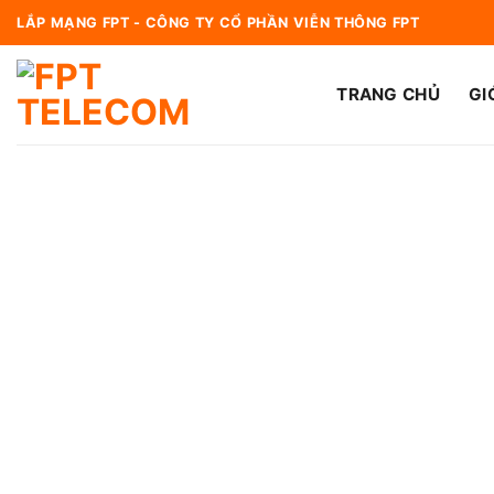
Bỏ
LẮP MẠNG FPT - CÔNG TY CỔ PHẦN VIỄN THÔNG FPT
qua
nội
TRANG CHỦ
GI
dung