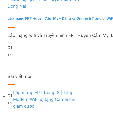
Lắp mạng FPT Huyện Cẩm Mỹ – Đăng ký Online & Trang bị WiF
Lắp mạng wifi và Truyền hình FPT Huyện Cẫm Mỹ, Đồn
01
Th2
Bài viết mới
Lắp mạng FPT tháng 8 | Tặng
01
Modem WiFi 6, tặng Camera &
Th8
Không
giảm cước
có