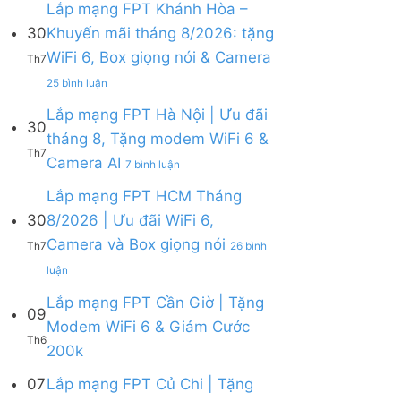
bình
Lắp mạng FPT Khánh Hòa –
luận
30
Khuyến mãi tháng 8/2026: tặng
ở
WiFi 6, Box giọng nói & Camera
Lắp
Th7
mạng
ở
25 bình luận
FPT
Lắp
tháng
mạng
Lắp mạng FPT Hà Nội | Ưu đãi
8
30
FPT
tháng 8, Tặng modem WiFi 6 &
|
Khánh
Th7
Tặng
ở
Camera AI
Hòa
7 bình luận
Modem
Lắp
–
WiFi
mạng
Lắp mạng FPT HCM Tháng
Khuyến
6,
FPT
mãi
30
8/2026 | Ưu đãi WiFi 6,
tặng
Hà
tháng
Camera và Box giọng nói
Camera
Nội
Th7
26 bình
8/2026:
&
|
tặng
ở
luận
giảm
Ưu
WiFi
Lắp
cước
đãi
6,
mạng
Lắp mạng FPT Cần Giờ | Tặng
09
tháng
Box
FPT
Modem WiFi 6 & Giảm Cước
8,
giọng
HCM
Th6
Tặng
Không
200k
nói
Tháng
modem
có
&
8/2026
WiFi
bình
07
Lắp mạng FPT Củ Chi | Tặng
Camera
|
6
luận
Ưu