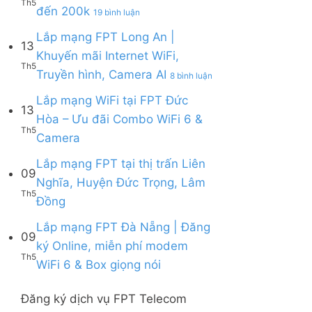
6
Th5
FPT
ở
đến 200k
Thuận
19 bình luận
WiFi
&
Lắp
|
6,
Box
mạng
Lắp mạng FPT Long An |
Ưu
Box
giọng
13
FPT
đãi
giọng
Khuyến mãi Internet WiFi,
nói
Quy
Combo
nói
Th5
ở
Truyền hình, Camera AI
Nhơn
8 bình luận
tặng
&
Lắp
|
WiFi
Camera
mạng
Lắp mạng WiFi tại FPT Đức
Tặng
6
13
FPT
Modem
&
Hòa – Ưu đãi Combo WiFi 6 &
Long
WiFi
Camera
Th5
Không
Camera
An
6,
AI
có
|
Voucher
bình
Lắp mạng FPT tại thị trấn Liên
Khuyến
đến
09
luận
mãi
200k
Nghĩa, Huyện Đức Trọng, Lâm
ở
Internet
Th5
Không
Đồng
Lắp
WiFi,
có
mạng
Truyền
bình
Lắp mạng FPT Đà Nẵng | Đăng
WiFi
hình,
09
luận
tại
Camera
ký Online, miễn phí modem
ở
FPT
AI
Th5
Không
WiFi 6 & Box giọng nói
Lắp
Đức
có
mạng
Hòa
bình
FPT
–
Đăng ký dịch vụ FPT Telecom
luận
tại
Ưu