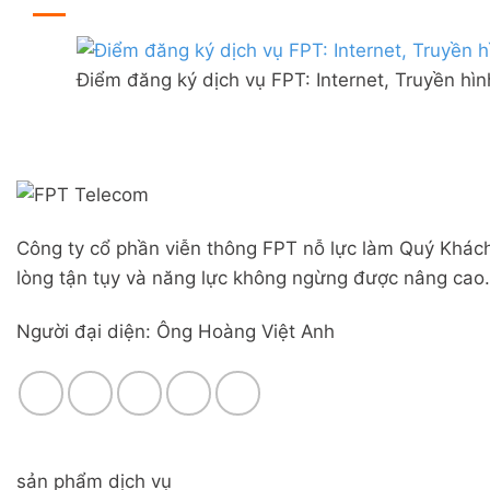
ở
thị
đãi
Lắp
trấn
Combo
mạng
Liên
WiFi
FPT
Nghĩa,
6
Điểm đăng ký dịch vụ FPT: Internet, Truyền hì
Đà
Huyện
&
Nẵng
Đức
Camera
|
Trọng,
Đăng
Lâm
ký
Đồng
Online,
miễn
phí
Công ty cổ phần viễn thông FPT nỗ lực làm Quý Khách
modem
WiFi
lòng tận tụy và năng lực không ngừng được nâng cao.
6
&
Người đại diện: Ông Hoàng Việt Anh
Box
giọng
nói
sản phẩm dịch vụ