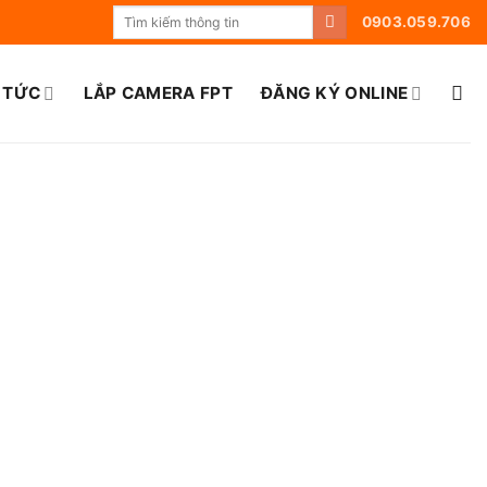
0903.059.706
 TỨC
LẮP CAMERA FPT
ĐĂNG KÝ ONLINE