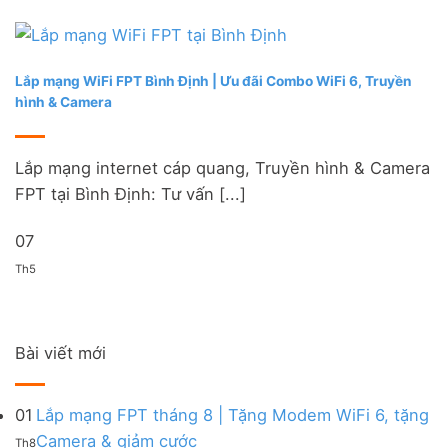
Lắp mạng WiFi FPT Bình Định | Ưu đãi Combo WiFi 6, Truyền
hình & Camera
Lắp mạng internet cáp quang, Truyền hình & Camera
FPT tại Bình Định: Tư vấn [...]
07
Th5
Bài viết mới
01
Lắp mạng FPT tháng 8 | Tặng Modem WiFi 6, tặng
Không
Camera & giảm cước
Th8