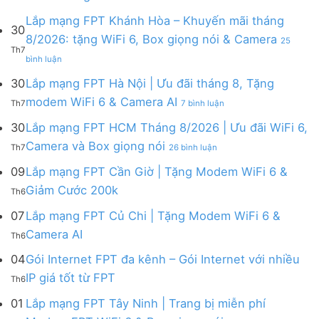
có
bình
Lắp mạng FPT Khánh Hòa – Khuyến mãi tháng
30
luận
8/2026: tặng WiFi 6, Box giọng nói & Camera
25
ở
Th7
ở
Lắp
bình luận
Lắp
mạng
mạng
FPT
30
Lắp mạng FPT Hà Nội | Ưu đãi tháng 8, Tặng
FPT
tháng
ở
modem WiFi 6 & Camera AI
Th7
7 bình luận
Khánh
8
Lắp
Hòa
|
mạng
30
Lắp mạng FPT HCM Tháng 8/2026 | Ưu đãi WiFi 6,
–
Tặng
FPT
ở
Camera và Box giọng nói
Khuyến
Modem
Th7
26 bình luận
Hà
Lắp
mãi
WiFi
Nội
mạng
09
Lắp mạng FPT Cần Giờ | Tặng Modem WiFi 6 &
tháng
6,
|
FPT
8/2026:
tặng
Không
Giảm Cước 200k
Ưu
Th6
HCM
tặng
Camera
có
đãi
Tháng
WiFi
&
bình
07
Lắp mạng FPT Củ Chi | Tặng Modem WiFi 6 &
tháng
8/2026
6,
giảm
luận
8,
Không
Camera AI
|
Box
cước
Th6
ở
Tặng
có
Ưu
giọng
Lắp
modem
bình
04
Gói Internet FPT đa kênh – Gói Internet với nhiều
đãi
nói
mạng
WiFi
luận
WiFi
&
Không
FPT
IP giá tốt từ FPT
6
Th6
ở
6,
Camera
có
Cần
&
Lắp
Camera
bình
Giờ
01
Lắp mạng FPT Tây Ninh | Trang bị miễn phí
Camera
mạng
và
luận
|
AI
ở