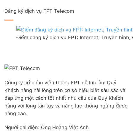
có
tại
Lắp
hình,
bình
FPT
mạng
Camera
Đăng ký dịch vụ FPT Telecom
luận
Đức
FPT
AI
ở
Hòa
tại
Lắp
–
thị
mạng
Ưu
trấn
FPT
đãi
Liên
Điểm đăng ký dịch vụ FPT: Internet, Truyền hình,
Đà
Combo
Nghĩa,
Nẵng
WiFi
Huyện
|
6
Đức
Đăng
&
Trọng,
ký
Camera
Lâm
Online,
Đồng
miễn
phí
modem
Công ty cổ phần viễn thông FPT nỗ lực làm Quý
WiFi
Khách hàng hài lòng trên cơ sở hiểu biết sâu sắc và
6
&
đáp ứng một cách tốt nhất nhu cầu của Quý Khách
Box
hàng với lòng tận tụy và năng lực không ngừng được
giọng
nâng cao.
nói
Người đại diện: Ông Hoàng Việt Anh