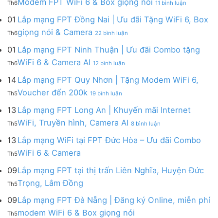
FPT
Modem FPT WiFi 6 & Box giọng nói
Box
Th6
11 bình luận
ở
Tặng
Lắp
Củ
giọng
Gói
Modem
mạng
Chi
01
Lắp mạng FPT Đồng Nai | Ưu đãi Tặng WiFi 6, Box
nói
Internet
WiFi
FPT
|
ở
FPT
giọng nói & Camera
6
Th6
22 bình luận
Tây
Tặng
Lắp
đa
&
Ninh
Modem
mạng
kênh
01
Lắp mạng FPT Ninh Thuận | Ưu đãi Combo tặng
Giảm
|
WiFi
FPT
–
Cước
ở
WiFi 6 & Camera AI
Trang
6
Th6
12 bình luận
Đồng
Gói
200k
Lắp
bị
&
Nai
Internet
mạng
14
Lắp mạng FPT Quy Nhơn | Tặng Modem WiFi 6,
miễn
Camera
|
với
FPT
phí
AI
ở
Voucher đến 200k
Ưu
nhiều
Th5
19 bình luận
Ninh
Modem
Lắp
đãi
IP
Thuận
FPT
mạng
13
Lắp mạng FPT Long An | Khuyến mãi Internet
Tặng
giá
|
WiFi
FPT
WiFi
tốt
ở
WiFi, Truyền hình, Camera AI
Ưu
6
Th5
8 bình luận
Quy
6,
từ
Lắp
đãi
&
Nhơn
Box
FPT
mạng
13
Lắp mạng WiFi tại FPT Đức Hòa – Ưu đãi Combo
Combo
Box
|
giọng
FPT
tặng
giọng
Không
WiFi 6 & Camera
Tặng
nói
Th5
Long
WiFi
nói
có
Modem
&
An
6
bình
09
Lắp mạng FPT tại thị trấn Liên Nghĩa, Huyện Đức
WiFi
Camera
|
&
luận
6,
Không
Trọng, Lâm Đồng
Khuyến
Camera
Th5
ở
Voucher
có
mãi
AI
Lắp
đến
bình
09
Lắp mạng FPT Đà Nẵng | Đăng ký Online, miễn phí
Internet
mạng
200k
luận
WiFi,
Không
WiFi
modem WiFi 6 & Box giọng nói
Th5
ở
Truyền