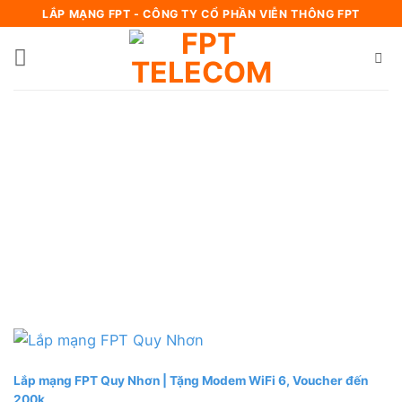
Bỏ
LẮP MẠNG FPT - CÔNG TY CỔ PHẦN VIỄN THÔNG FPT
qua
nội
dung
Lắp mạng FPT Quy Nhơn | Tặng Modem WiFi 6, Voucher đến
200k