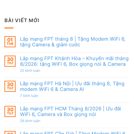
BÀI VIẾT MỚI
Lắp mạng FPT tháng 8 | Tặng Modem WiFi 6,
01
Th8
tặng Camera & giảm cước
Không
có
Lắp mạng FPT Khánh Hòa – Khuyến mãi tháng
30
bình
luận
Th7
8/2026: tặng WiFi 6, Box giọng nói & Camera
ở
Lắp
ở
25 bình luận
mạng
Lắp
FPT
mạng
tháng
FPT
Lắp mạng FPT Hà Nội | Ưu đãi tháng 8, Tặng
30
8
Khánh
Th7
modem WiFi 6 & Camera AI
|
Hòa
Tặng
–
ở
7 bình luận
Modem
Khuyến
Lắp
WiFi
mãi
mạng
6,
tháng
FPT
Lắp mạng FPT HCM Tháng 8/2026 | Ưu đãi
30
tặng
8/2026:
Hà
Camera
tặng
Th7
WiFi 6, Camera và Box giọng nói
Nội
&
WiFi
|
giảm
ở
26 bình luận
6,
Ưu
cước
Lắp
Box
đãi
mạng
giọng
tháng
FPT
nói
Lắp mạng FPT Cần Giờ | Tặng Modem WiFi 6