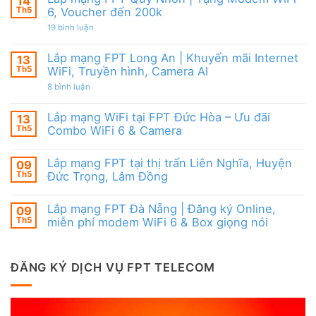
14
WiFi
Ninh
giọng
6,
Th5
6, Voucher đến 200k
Thuận
nói
Box
|
ở
19 bình luận
giọng
Ưu
Lắp
nói
đãi
mạng
&
Combo
FPT
Camera
Lắp mạng FPT Long An | Khuyến mãi Internet
13
tặng
Quy
WiFi
Th5
WiFi, Truyền hình, Camera AI
Nhơn
6
|
ở
8 bình luận
&
Tặng
Lắp
Camera
Modem
mạng
AI
WiFi
FPT
Lắp mạng WiFi tại FPT Đức Hòa – Ưu đãi
13
6,
Long
Voucher
Th5
Combo WiFi 6 & Camera
An
đến
|
Không
200k
Khuyến
có
mãi
Lắp mạng FPT tại thị trấn Liên Nghĩa, Huyện
09
bình
Internet
luận
Th5
Đức Trọng, Lâm Đồng
WiFi,
ở
Truyền
Lắp
Không
hình,
mạng
có
Camera
Lắp mạng FPT Đà Nẵng | Đăng ký Online,
09
WiFi
bình
AI
tại
luận
Th5
miễn phí modem WiFi 6 & Box giọng nói
FPT
ở
Đức
Lắp
Không
Hòa
mạng
có
–
FPT
bình
Ưu
tại
luận
ĐĂNG KÝ DỊCH VỤ FPT TELECOM
đãi
thị
ở
Combo
trấn
Lắp
WiFi
Liên
mạng
6
Nghĩa,
FPT
&
Huyện
Đà