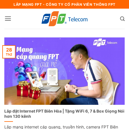
Bỏ
LẮP MẠNG FPT - CÔNG TY CỔ PHẦN VIỄN THÔNG FPT
qua
nội
dung
28
Th2
Lắp đặt Internet FPT Biên Hòa | Tặng WiFi 6, 7 & Box Giọng Nói
hơn 130 kênh
Lắp mạng internet cáp quang, truyền hình, camera FPT Biên