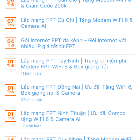
09
8,
HCM
&
Tặng
Th6
& Giảm Cước 200k
Tháng
Camera
modem
8/2026
Không
WiFi
|
có
6
Ưu
Lắp mạng FPT Củ Chi | Tặng Modem WiFi 6 &
07
bình
&
đãi
luận
Camera
Th6
Camera AI
WiFi
ở
AI
6,
Lắp
Không
Camera
mạng
có
và
Gói Internet FPT đa kênh – Gói Internet với
04
FPT
bình
Box
Cần
luận
Th6
nhiều IP giá tốt từ FPT
giọng
Giờ
ở
nói
|
Lắp
Không
Tặng
mạng
có
Lắp mạng FPT Tây Ninh | Trang bị miễn phí
01
Modem
FPT
bình
WiFi
Củ
luận
Th6
Modem FPT WiFi 6 & Box giọng nói
6
Chi
ở
&
|
Gói
ở
11 bình luận
Giảm
Tặng
Internet
Lắp
Cước
Modem
FPT
mạng
200k
WiFi
đa
FPT
Lắp mạng FPT Đồng Nai | Ưu đãi Tặng WiFi 6,
01
6
kênh
Tây
Th6
Box giọng nói & Camera
&
–
Ninh
Camera
Gói
|
ở
22 bình luận
AI
Internet
Trang
Lắp
với
bị
mạng
nhiều
miễn
FPT
Lắp mạng FPT Ninh Thuận | Ưu đãi Combo
01
IP
phí
Đồng
giá
Modem
Th6
tặng WiFi 6 & Camera AI
Nai
tốt
FPT
|
từ
ở
12 bình luận
WiFi
Ưu
FPT
Lắp
6
đãi
mạng
&
Tặng
FPT
Box
Lắp mạng FPT Quy Nhơn | Tặng Modem WiFi