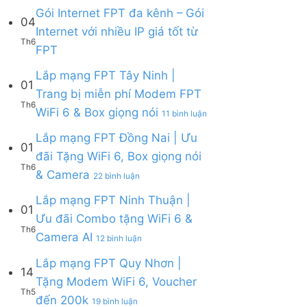
Lắp
Camera
WiFi
bình
Gói Internet FPT đa kênh – Gói
mạng
AI
04
6,
luận
Internet với nhiều IP giá tốt từ
FPT
Camera
ở
Th6
Cần
Không
và
FPT
Lắp
Giờ
có
Box
mạng
|
bình
giọng
Lắp mạng FPT Tây Ninh |
FPT
Tặng
01
luận
nói
Củ
Trang bị miễn phí Modem FPT
Modem
ở
Chi
Th6
WiFi
ở
WiFi 6 & Box giọng nói
Gói
|
11 bình luận
6
Lắp
Internet
Tặng
&
mạng
Lắp mạng FPT Đồng Nai | Ưu
FPT
Modem
01
Giảm
FPT
đa
WiFi
đãi Tặng WiFi 6, Box giọng nói
Cước
Tây
kênh
6
Th6
ở
& Camera
200k
Ninh
–
22 bình luận
&
Lắp
|
Gói
Camera
mạng
Lắp mạng FPT Ninh Thuận |
Trang
Internet
AI
01
FPT
bị
với
Ưu đãi Combo tặng WiFi 6 &
Đồng
miễn
nhiều
Th6
ở
Camera AI
Nai
12 bình luận
phí
IP
Lắp
|
Modem
giá
mạng
Lắp mạng FPT Quy Nhơn |
Ưu
FPT
tốt
14
FPT
đãi
WiFi
Tặng Modem WiFi 6, Voucher
từ
Ninh
Tặng
6
Th5
FPT
ở
đến 200k
Thuận
19 bình luận
WiFi
&