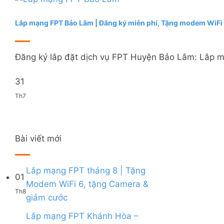
Lắp mạng FPT Bảo Lâm | Đăng ký miễn phí, Tặng modem WiFi
Đăng ký lắp đặt dịch vụ FPT Huyện Bảo Lâm: Lắp mạn
31
Th7
Bài viết mới
Lắp mạng FPT tháng 8 | Tặng
01
Modem WiFi 6, tặng Camera &
Th8
Không
giảm cước
có
bình
Lắp mạng FPT Khánh Hòa –
luận