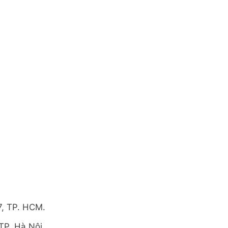
7, TP. HCM.
TP. Hà Nội.