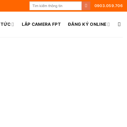
0903.059.706
 TỨC
LẮP CAMERA FPT
ĐĂNG KÝ ONLINE