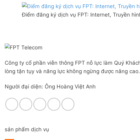
Combo
mạng
Liên
WiFi
FPT
Nghĩa,
6
Điểm đăng ký dịch vụ FPT: Internet, Truyền hì
Đà
Huyện
&
Nẵng
Đức
Camera
|
Trọng,
Đăng
Lâm
ký
Đồng
Online,
miễn
phí
Công ty cổ phần viễn thông FPT nỗ lực làm Quý Khách
modem
WiFi
lòng tận tụy và năng lực không ngừng được nâng cao.
6
&
Người đại diện: Ông Hoàng Việt Anh
Box
giọng
nói
sản phẩm dịch vụ