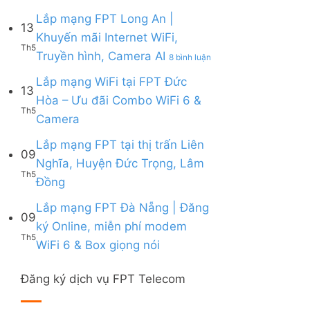
Lắp
|
6,
Box
mạng
Lắp mạng FPT Long An |
Ưu
Box
giọng
13
FPT
đãi
giọng
Khuyến mãi Internet WiFi,
nói
Quy
Combo
nói
Th5
ở
Truyền hình, Camera AI
Nhơn
8 bình luận
tặng
&
Lắp
|
WiFi
Camera
mạng
Lắp mạng WiFi tại FPT Đức
Tặng
6
13
FPT
Modem
&
Hòa – Ưu đãi Combo WiFi 6 &
Long
WiFi
Camera
Th5
Không
Camera
An
6,
AI
có
|
Voucher
bình
Lắp mạng FPT tại thị trấn Liên
Khuyến
đến
09
luận
mãi
200k
Nghĩa, Huyện Đức Trọng, Lâm
ở
Internet
Th5
Không
Đồng
Lắp
WiFi,
có
mạng
Truyền
bình
Lắp mạng FPT Đà Nẵng | Đăng
WiFi
hình,
09
luận
tại
Camera
ký Online, miễn phí modem
ở
FPT
AI
Th5
Không
WiFi 6 & Box giọng nói
Lắp
Đức
có
mạng
Hòa
bình
FPT
–
Đăng ký dịch vụ FPT Telecom
luận
tại
Ưu
ở
thị
đãi
Lắp
trấn