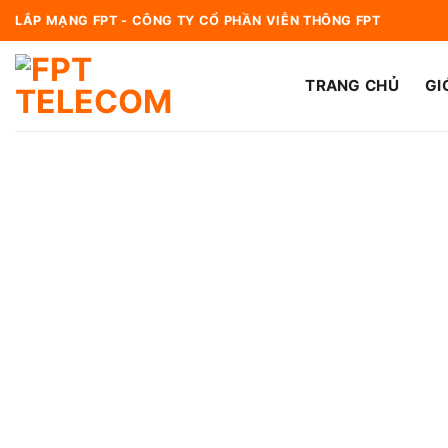
Bỏ
LẮP MẠNG FPT - CÔNG TY CỔ PHẦN VIỄN THÔNG FPT
qua
nội
TRANG CHỦ
GI
dung