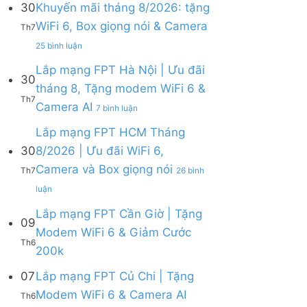
30
Khuyến mãi tháng 8/2026: tặng
ở
WiFi 6, Box giọng nói & Camera
Lắp
Th7
mạng
ở
25 bình luận
FPT
Lắp
tháng
mạng
Lắp mạng FPT Hà Nội | Ưu đãi
8
30
FPT
tháng 8, Tặng modem WiFi 6 &
|
Khánh
Th7
Tặng
ở
Camera AI
Hòa
7 bình luận
Modem
Lắp
–
WiFi
mạng
Lắp mạng FPT HCM Tháng
Khuyến
6,
FPT
mãi
30
8/2026 | Ưu đãi WiFi 6,
tặng
Hà
tháng
Camera và Box giọng nói
Camera
Nội
Th7
26 bình
8/2026:
&
|
tặng
ở
luận
giảm
Ưu
WiFi
Lắp
cước
đãi
6,
mạng
Lắp mạng FPT Cần Giờ | Tặng
09
tháng
Box
FPT
Modem WiFi 6 & Giảm Cước
8,
giọng
HCM
Th6
Tặng
Không
200k
nói
Tháng
modem
có
&
8/2026
WiFi
bình
07
Lắp mạng FPT Củ Chi | Tặng
Camera
|
6
luận
Ưu
Không
Modem WiFi 6 & Camera AI
Th6
ở
&
đãi
có