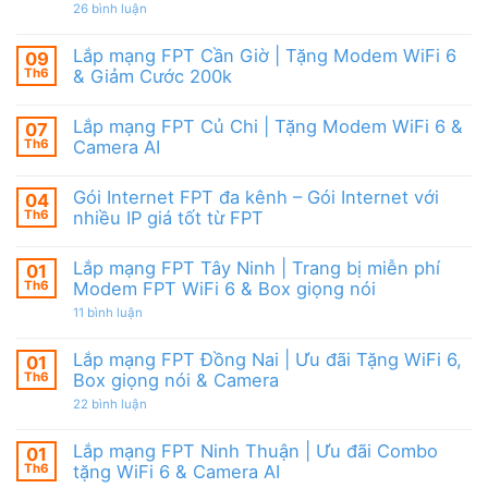
|
giảm
ở
26 bình luận
6,
Ưu
cước
Lắp
Box
đãi
mạng
giọng
tháng
FPT
nói
Lắp mạng FPT Cần Giờ | Tặng Modem WiFi 6
09
8,
HCM
&
Tặng
Th6
& Giảm Cước 200k
Tháng
Camera
modem
8/2026
Không
WiFi
|
có
6
Ưu
Lắp mạng FPT Củ Chi | Tặng Modem WiFi 6 &
07
bình
&
đãi
luận
Camera
Th6
Camera AI
WiFi
ở
AI
6,
Lắp
Không
Camera
mạng
có
và
Gói Internet FPT đa kênh – Gói Internet với
04
FPT
bình
Box
Cần
luận
Th6
nhiều IP giá tốt từ FPT
giọng
Giờ
ở
nói
|
Lắp
Không
Tặng
mạng
có
Lắp mạng FPT Tây Ninh | Trang bị miễn phí
01
Modem
FPT
bình
WiFi
Củ
luận
Th6
Modem FPT WiFi 6 & Box giọng nói
6
Chi
ở
&
|
Gói
ở
11 bình luận
Giảm
Tặng
Internet
Lắp
Cước
Modem
FPT
mạng
200k
WiFi
đa
FPT
Lắp mạng FPT Đồng Nai | Ưu đãi Tặng WiFi 6,
01
6
kênh
Tây
Th6
Box giọng nói & Camera
&
–
Ninh
Camera
Gói
|
ở
22 bình luận
AI
Internet
Trang
Lắp
với
bị
mạng
nhiều
miễn
FPT
Lắp mạng FPT Ninh Thuận | Ưu đãi Combo
01
IP
phí
Đồng
giá
Modem
Th6
tặng WiFi 6 & Camera AI
Nai
tốt
FPT