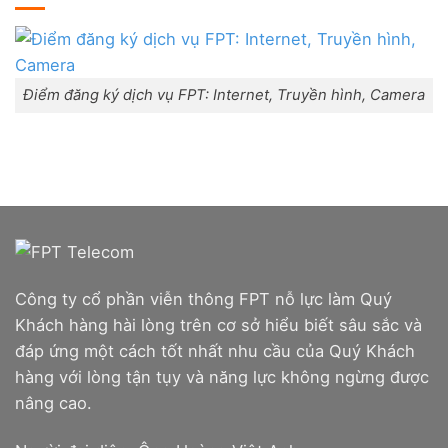
Combo
trấn
Lắp
WiFi
Liên
mạng
6
Nghĩa,
FPT
&
Huyện
Đà
Camera
Đức
Nẵng
Trọng,
|
Lâm
Đăng
Điểm đăng ký dịch vụ FPT: Internet, Truyền hình, Camera
Đồng
ký
Online,
miễn
phí
modem
WiFi
6
&
Box
giọng
nói
Công ty cổ phần viễn thông FPT nỗ lực làm Quý
Khách hàng hài lòng trên cơ sở hiểu biết sâu sắc và
đáp ứng một cách tốt nhất nhu cầu của Quý Khách
hàng với lòng tận tụy và năng lực không ngừng được
nâng cao.