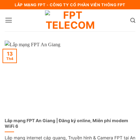
Bỏ
LẮP MẠNG FPT - CÔNG TY CỔ PHẦN VIỄN THÔNG FPT
qua
nội
dung
13
Th4
Lắp mạng FPT An Giang | Đăng ký online, Miễn phí modem
WiFi 6
Lắp mạng internet cáp quang, Truyền hình & Camera FPT tại An