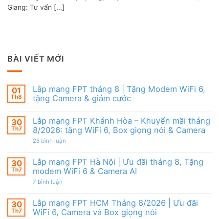
Giang: Tư vấn [...]
BÀI VIẾT MỚI
Lắp mạng FPT tháng 8 | Tặng Modem WiFi 6,
01
Th8
tặng Camera & giảm cước
Không
có
Lắp mạng FPT Khánh Hòa – Khuyến mãi tháng
30
bình
luận
Th7
8/2026: tặng WiFi 6, Box giọng nói & Camera
ở
Lắp
ở
25 bình luận
mạng
Lắp
FPT
mạng
tháng
FPT
Lắp mạng FPT Hà Nội | Ưu đãi tháng 8, Tặng
30
8
Khánh
Th7
modem WiFi 6 & Camera AI
|
Hòa
Tặng
–
ở
7 bình luận
Modem
Khuyến
Lắp
WiFi
mãi
mạng
6,
tháng
FPT
Lắp mạng FPT HCM Tháng 8/2026 | Ưu đãi
30
tặng
8/2026:
Hà
Camera
tặng
Th7
WiFi 6, Camera và Box giọng nói
Nội
&
WiFi