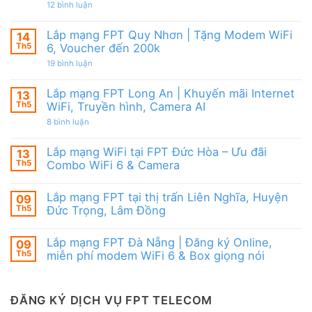
|
từ
ở
12 bình luận
WiFi
Ưu
FPT
Lắp
6
đãi
mạng
&
Tặng
FPT
Box
Lắp mạng FPT Quy Nhơn | Tặng Modem WiFi
14
WiFi
Ninh
giọng
6,
Th5
6, Voucher đến 200k
Thuận
nói
Box
|
ở
19 bình luận
giọng
Ưu
Lắp
nói
đãi
mạng
&
Combo
FPT
Camera
Lắp mạng FPT Long An | Khuyến mãi Internet
13
tặng
Quy
WiFi
Th5
WiFi, Truyền hình, Camera AI
Nhơn
6
|
ở
8 bình luận
&
Tặng
Lắp
Camera
Modem
mạng
AI
WiFi
FPT
Lắp mạng WiFi tại FPT Đức Hòa – Ưu đãi
13
6,
Long
Voucher
Th5
Combo WiFi 6 & Camera
An
đến
|
Không
200k
Khuyến
có
mãi
Lắp mạng FPT tại thị trấn Liên Nghĩa, Huyện
09
bình
Internet
luận
Th5
Đức Trọng, Lâm Đồng
WiFi,
ở
Truyền
Lắp
Không
hình,
mạng
có
Camera
Lắp mạng FPT Đà Nẵng | Đăng ký Online,
09
WiFi
bình
AI
tại
luận
Th5
miễn phí modem WiFi 6 & Box giọng nói
FPT
ở
Đức
Lắp
Không
Hòa
mạng
có
–
FPT
bình
Ưu
tại
luận
ĐĂNG KÝ DỊCH VỤ FPT TELECOM
đãi
thị
ở