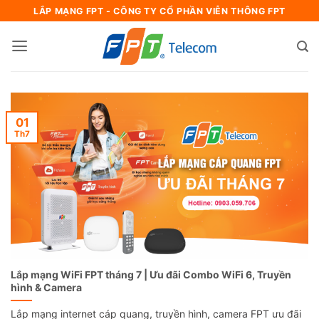
Bỏ
LẮP MẠNG FPT - CÔNG TY CỔ PHẦN VIỄN THÔNG FPT
qua
nội
dung
01
Th7
Lắp mạng WiFi FPT tháng 7 | Ưu đãi Combo WiFi 6, Truyền
hình & Camera
Lắp mạng internet cáp quang, truyền hình, camera FPT ưu đãi