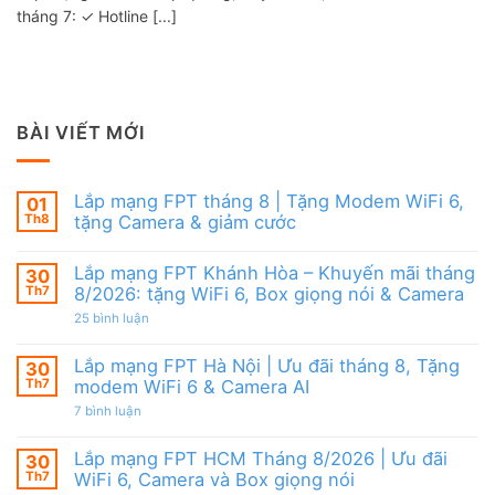
tháng 7: ✓ Hotline [...]
BÀI VIẾT MỚI
Lắp mạng FPT tháng 8 | Tặng Modem WiFi 6,
01
Th8
tặng Camera & giảm cước
Không
có
Lắp mạng FPT Khánh Hòa – Khuyến mãi tháng
30
bình
luận
Th7
8/2026: tặng WiFi 6, Box giọng nói & Camera
ở
Lắp
ở
25 bình luận
mạng
Lắp
FPT
mạng
tháng
FPT
Lắp mạng FPT Hà Nội | Ưu đãi tháng 8, Tặng
30
8
Khánh
Th7
modem WiFi 6 & Camera AI
|
Hòa
Tặng
–
ở
7 bình luận
Modem
Khuyến
Lắp
WiFi
mãi
mạng
6,
tháng
FPT
Lắp mạng FPT HCM Tháng 8/2026 | Ưu đãi
30
tặng
8/2026:
Hà
Camera
tặng
Th7
WiFi 6, Camera và Box giọng nói
Nội
&
WiFi