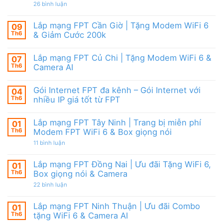
|
giảm
ở
26 bình luận
6,
Ưu
cước
Lắp
Box
đãi
mạng
giọng
tháng
FPT
nói
Lắp mạng FPT Cần Giờ | Tặng Modem WiFi 6
09
8,
HCM
&
Tặng
Th6
& Giảm Cước 200k
Tháng
Camera
modem
8/2026
Không
WiFi
|
có
6
Ưu
Lắp mạng FPT Củ Chi | Tặng Modem WiFi 6 &
07
bình
&
đãi
luận
Camera
Th6
Camera AI
WiFi
ở
AI
6,
Lắp
Không
Camera
mạng
có
và
Gói Internet FPT đa kênh – Gói Internet với
04
FPT
bình
Box
Cần
luận
Th6
nhiều IP giá tốt từ FPT
giọng
Giờ
ở
nói
|
Lắp
Không
Tặng
mạng
có
Lắp mạng FPT Tây Ninh | Trang bị miễn phí
01
Modem
FPT
bình
WiFi
Củ
luận
Th6
Modem FPT WiFi 6 & Box giọng nói
6
Chi
ở
&
|
Gói
ở
11 bình luận
Giảm
Tặng
Internet
Lắp
Cước
Modem
FPT
mạng
200k
WiFi
đa
FPT
Lắp mạng FPT Đồng Nai | Ưu đãi Tặng WiFi 6,
01
6
kênh
Tây
Th6
Box giọng nói & Camera
&
–
Ninh
Camera
Gói
|
ở
22 bình luận
AI
Internet
Trang
Lắp
với
bị
mạng
nhiều
miễn
FPT
Lắp mạng FPT Ninh Thuận | Ưu đãi Combo
01
IP
phí
Đồng
giá
Modem
Th6
tặng WiFi 6 & Camera AI
Nai
tốt
FPT