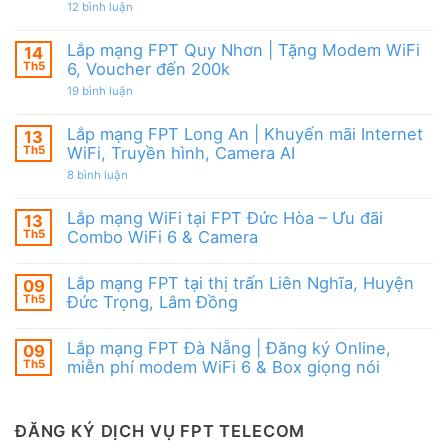
|
từ
ở
12 bình luận
WiFi
Ưu
FPT
Lắp
6
đãi
mạng
&
Tặng
FPT
Box
Lắp mạng FPT Quy Nhơn | Tặng Modem WiFi
14
WiFi
Ninh
giọng
6,
Th5
6, Voucher đến 200k
Thuận
nói
Box
|
ở
19 bình luận
giọng
Ưu
Lắp
nói
đãi
mạng
&
Combo
FPT
Camera
Lắp mạng FPT Long An | Khuyến mãi Internet
13
tặng
Quy
WiFi
Th5
WiFi, Truyền hình, Camera AI
Nhơn
6
|
ở
8 bình luận
&
Tặng
Lắp
Camera
Modem
mạng
AI
WiFi
FPT
Lắp mạng WiFi tại FPT Đức Hòa – Ưu đãi
13
6,
Long
Voucher
Th5
Combo WiFi 6 & Camera
An
đến
|
Không
200k
Khuyến
có
mãi
Lắp mạng FPT tại thị trấn Liên Nghĩa, Huyện
09
bình
Internet
luận
Th5
Đức Trọng, Lâm Đồng
WiFi,
ở
Truyền
Lắp
Không
hình,
mạng
có
Camera
Lắp mạng FPT Đà Nẵng | Đăng ký Online,
09
WiFi
bình
AI
tại
luận
Th5
miễn phí modem WiFi 6 & Box giọng nói
FPT
ở
Đức
Lắp
Không
Hòa
mạng
có
–
FPT
bình
Ưu
tại
luận
ĐĂNG KÝ DỊCH VỤ FPT TELECOM
đãi
thị
ở