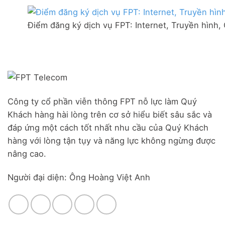
thị
mạng
Ưu
trấn
FPT
đãi
Liên
Điểm đăng ký dịch vụ FPT: Internet, Truyền hình,
Đà
Combo
Nghĩa,
Nẵng
WiFi
Huyện
|
6
Đức
Đăng
&
Trọng,
ký
Camera
Lâm
Online,
Đồng
miễn
phí
modem
Công ty cổ phần viễn thông FPT nỗ lực làm Quý
WiFi
Khách hàng hài lòng trên cơ sở hiểu biết sâu sắc và
6
&
đáp ứng một cách tốt nhất nhu cầu của Quý Khách
Box
hàng với lòng tận tụy và năng lực không ngừng được
giọng
nâng cao.
nói
Người đại diện: Ông Hoàng Việt Anh