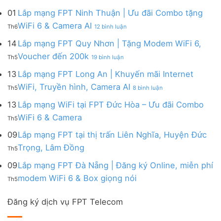
Lắp
đa
&
Ninh
Modem
mạng
kênh
01
Lắp mạng FPT Ninh Thuận | Ưu đãi Combo tặng
Giảm
|
WiFi
FPT
–
Cước
ở
WiFi 6 & Camera AI
Trang
6
Th6
12 bình luận
Đồng
Gói
200k
Lắp
bị
&
Nai
Internet
mạng
14
Lắp mạng FPT Quy Nhơn | Tặng Modem WiFi 6,
miễn
Camera
|
với
FPT
phí
AI
ở
Voucher đến 200k
Ưu
nhiều
Th5
19 bình luận
Ninh
Modem
Lắp
đãi
IP
Thuận
FPT
mạng
13
Lắp mạng FPT Long An | Khuyến mãi Internet
Tặng
giá
|
WiFi
FPT
WiFi
tốt
ở
WiFi, Truyền hình, Camera AI
Ưu
6
Th5
8 bình luận
Quy
6,
từ
Lắp
đãi
&
Nhơn
Box
FPT
mạng
13
Lắp mạng WiFi tại FPT Đức Hòa – Ưu đãi Combo
Combo
Box
|
giọng
FPT
tặng
giọng
Không
WiFi 6 & Camera
Tặng
nói
Th5
Long
WiFi
nói
có
Modem
&
An
6
bình
09
Lắp mạng FPT tại thị trấn Liên Nghĩa, Huyện Đức
WiFi
Camera
|
&
luận
6,
Không
Trọng, Lâm Đồng
Khuyến
Camera
Th5
ở
Voucher
có
mãi
AI
Lắp
đến
bình
09
Lắp mạng FPT Đà Nẵng | Đăng ký Online, miễn phí
Internet
mạng
200k
luận
WiFi,
Không
WiFi
modem WiFi 6 & Box giọng nói
Th5
ở
Truyền
có
tại
Lắp
hình,
bình
FPT
mạng
Camera
Đăng ký dịch vụ FPT Telecom
luận
Đức
FPT
AI
ở
Hòa
tại
Lắp
–