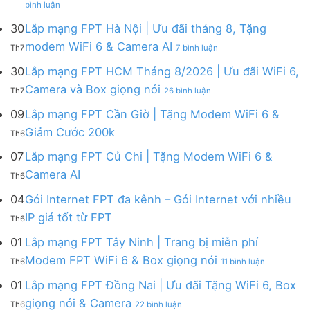
Lắp
bình luận
Lắp
mạng
mạng
FPT
30
Lắp mạng FPT Hà Nội | Ưu đãi tháng 8, Tặng
FPT
tháng
ở
modem WiFi 6 & Camera AI
Th7
7 bình luận
Khánh
8
Lắp
Hòa
|
mạng
30
Lắp mạng FPT HCM Tháng 8/2026 | Ưu đãi WiFi 6,
–
Tặng
FPT
ở
Camera và Box giọng nói
Khuyến
Modem
Th7
26 bình luận
Hà
Lắp
mãi
WiFi
Nội
mạng
09
Lắp mạng FPT Cần Giờ | Tặng Modem WiFi 6 &
tháng
6,
|
FPT
8/2026:
tặng
Không
Giảm Cước 200k
Ưu
Th6
HCM
tặng
Camera
có
đãi
Tháng
WiFi
&
bình
07
Lắp mạng FPT Củ Chi | Tặng Modem WiFi 6 &
tháng
8/2026
6,
giảm
luận
8,
Không
Camera AI
|
Box
cước
Th6
ở
Tặng
có
Ưu
giọng
Lắp
modem
bình
04
Gói Internet FPT đa kênh – Gói Internet với nhiều
đãi
nói
mạng
WiFi
luận
WiFi
&
Không
FPT
IP giá tốt từ FPT
6
Th6
ở
6,
Camera
có
Cần
&
Lắp
Camera
bình
Giờ
01
Lắp mạng FPT Tây Ninh | Trang bị miễn phí
Camera
mạng
và
luận
|
AI
ở
FPT
Modem FPT WiFi 6 & Box giọng nói
Box
Th6
11 bình luận
ở
Tặng
Lắp
Củ
giọng
Gói
Modem
mạng
Chi
01
Lắp mạng FPT Đồng Nai | Ưu đãi Tặng WiFi 6, Box
nói
Internet
WiFi
FPT
|
ở
FPT
giọng nói & Camera
6
Th6
22 bình luận
Tây
Tặng