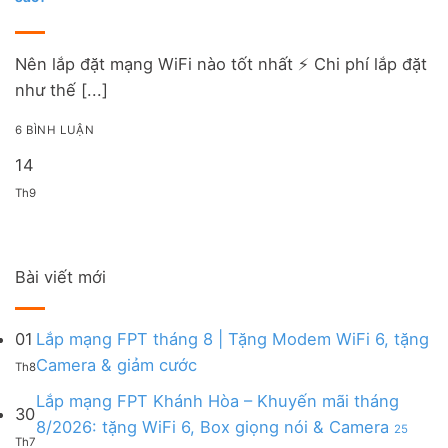
Nên lắp đặt mạng WiFi nào tốt nhất ⚡️ Chi phí lắp đặt
như thế [...]
6 BÌNH LUẬN
14
Th9
Bài viết mới
01
Lắp mạng FPT tháng 8 | Tặng Modem WiFi 6, tặng
Không
Camera & giảm cước
Th8
có
bình
Lắp mạng FPT Khánh Hòa – Khuyến mãi tháng
30
luận
8/2026: tặng WiFi 6, Box giọng nói & Camera
25
ở
Th7
ở