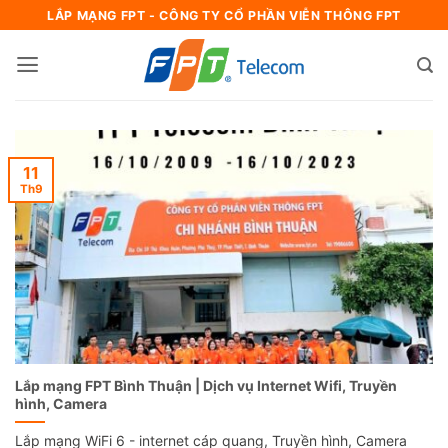
Bỏ
LẮP MẠNG FPT - CÔNG TY CỔ PHẦN VIỄN THÔNG FPT
qua
nội
dung
11
Th9
Lắp mạng FPT Bình Thuận | Dịch vụ Internet Wifi, Truyền
hình, Camera
Lắp mạng WiFi 6 - internet cáp quang, Truyền hình, Camera