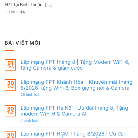
FPT tại Bình Thuận: [...]
3 BÌNH LUẬN
BÀI VIẾT MỚI
Lắp mạng FPT tháng 8 | Tặng Modem WiFi 6,
01
Th8
tặng Camera & giảm cước
Không
có
Lắp mạng FPT Khánh Hòa – Khuyến mãi tháng
30
bình
luận
Th7
8/2026: tặng WiFi 6, Box giọng nói & Camera
ở
Lắp
ở
25 bình luận
mạng
Lắp
FPT
mạng
tháng
FPT
Lắp mạng FPT Hà Nội | Ưu đãi tháng 8, Tặng
30
8
Khánh
Th7
modem WiFi 6 & Camera AI
|
Hòa
Tặng
–
ở
7 bình luận
Modem
Khuyến
Lắp
WiFi
mãi
mạng
6,
tháng
FPT
Lắp mạng FPT HCM Tháng 8/2026 | Ưu đãi
30
tặng
8/2026:
Hà