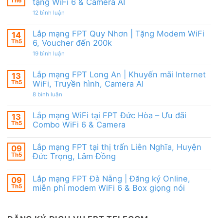
Modem
Th6
tặng WiFi 6 & Camera AI
Nai
tốt
FPT
|
từ
ở
12 bình luận
WiFi
Ưu
FPT
Lắp
6
đãi
mạng
&
Tặng
FPT
Box
Lắp mạng FPT Quy Nhơn | Tặng Modem WiFi
14
WiFi
Ninh
giọng
6,
Th5
6, Voucher đến 200k
Thuận
nói
Box
|
ở
19 bình luận
giọng
Ưu
Lắp
nói
đãi
mạng
&
Combo
FPT
Camera
Lắp mạng FPT Long An | Khuyến mãi Internet
13
tặng
Quy
WiFi
Th5
WiFi, Truyền hình, Camera AI
Nhơn
6
|
ở
8 bình luận
&
Tặng
Lắp
Camera
Modem
mạng
AI
WiFi
FPT
Lắp mạng WiFi tại FPT Đức Hòa – Ưu đãi
13
6,
Long
Voucher
Th5
Combo WiFi 6 & Camera
An
đến
|
Không
200k
Khuyến
có
mãi
Lắp mạng FPT tại thị trấn Liên Nghĩa, Huyện
09
bình
Internet
luận
Th5
Đức Trọng, Lâm Đồng
WiFi,
ở
Truyền
Lắp
Không
hình,
mạng
có
Camera
Lắp mạng FPT Đà Nẵng | Đăng ký Online,
09
WiFi
bình
AI
tại
luận
Th5
miễn phí modem WiFi 6 & Box giọng nói
FPT
ở
Đức
Lắp
Không
Hòa
mạng
có
–
FPT
bình
Ưu
tại
luận