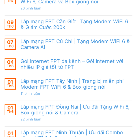
Camera
tặng
Th7
WiFi 6, Camera và Box giọng nói
Nội
&
WiFi
|
giảm
ở
26 bình luận
6,
Ưu
cước
Lắp
Box
đãi
mạng
giọng
tháng
FPT
nói
Lắp mạng FPT Cần Giờ | Tặng Modem WiFi 6
09
8,
HCM
&
Tặng
Th6
& Giảm Cước 200k
Tháng
Camera
modem
8/2026
Không
WiFi
|
có
6
Ưu
Lắp mạng FPT Củ Chi | Tặng Modem WiFi 6 &
07
bình
&
đãi
luận
Camera
Th6
Camera AI
WiFi
ở
AI
6,
Lắp
Không
Camera
mạng
có
và
Gói Internet FPT đa kênh – Gói Internet với
04
FPT
bình
Box
Cần
luận
Th6
nhiều IP giá tốt từ FPT
giọng
Giờ
ở
nói
|
Lắp
Không
Tặng
mạng
có
Lắp mạng FPT Tây Ninh | Trang bị miễn phí
01
Modem
FPT
bình
WiFi
Củ
luận
Th6
Modem FPT WiFi 6 & Box giọng nói
6
Chi
ở
&
|
Gói
ở
11 bình luận
Giảm
Tặng
Internet
Lắp
Cước
Modem
FPT
mạng
200k
WiFi
đa
FPT
Lắp mạng FPT Đồng Nai | Ưu đãi Tặng WiFi 6,
01
6
kênh
Tây
Th6
Box giọng nói & Camera
&
–
Ninh
Camera
Gói
|
ở
22 bình luận
AI
Internet
Trang
Lắp
với
bị
mạng
nhiều
miễn
FPT
Lắp mạng FPT Ninh Thuận | Ưu đãi Combo
01
IP
phí
Đồng
giá