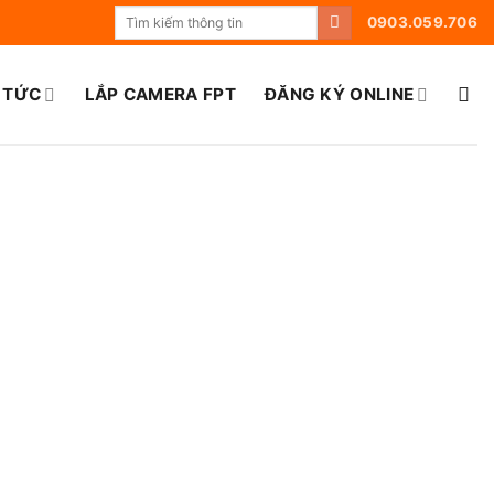
0903.059.706
 TỨC
LẮP CAMERA FPT
ĐĂNG KÝ ONLINE