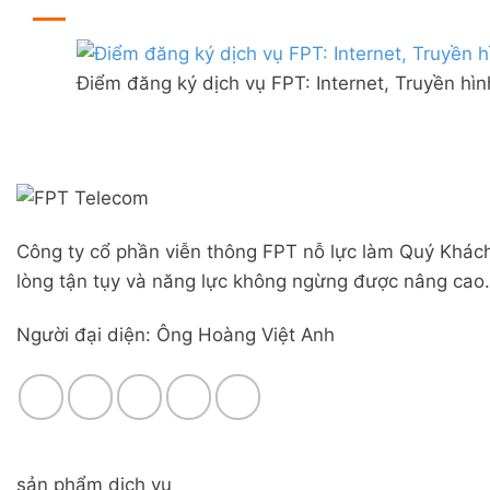
ở
thị
đãi
Lắp
trấn
Combo
mạng
Liên
WiFi
FPT
Nghĩa,
6
Điểm đăng ký dịch vụ FPT: Internet, Truyền hì
Đà
Huyện
&
Nẵng
Đức
Camera
|
Trọng,
Đăng
Lâm
ký
Đồng
Online,
miễn
phí
Công ty cổ phần viễn thông FPT nỗ lực làm Quý Khách
modem
WiFi
lòng tận tụy và năng lực không ngừng được nâng cao.
6
&
Người đại diện: Ông Hoàng Việt Anh
Box
giọng
nói
sản phẩm dịch vụ