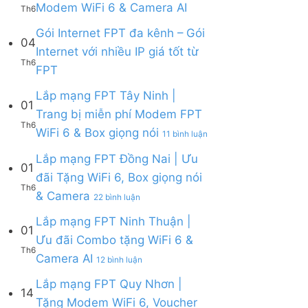
Ưu
Không
Modem WiFi 6 & Camera AI
Th6
ở
&
đãi
có
Lắp
Camera
WiFi
bình
Gói Internet FPT đa kênh – Gói
mạng
AI
04
6,
luận
Internet với nhiều IP giá tốt từ
FPT
Camera
ở
Th6
Cần
Không
và
FPT
Lắp
Giờ
có
Box
mạng
|
bình
giọng
Lắp mạng FPT Tây Ninh |
FPT
Tặng
01
luận
nói
Củ
Trang bị miễn phí Modem FPT
Modem
ở
Chi
Th6
WiFi
ở
WiFi 6 & Box giọng nói
Gói
|
11 bình luận
6
Lắp
Internet
Tặng
&
mạng
Lắp mạng FPT Đồng Nai | Ưu
FPT
Modem
01
Giảm
FPT
đa
WiFi
đãi Tặng WiFi 6, Box giọng nói
Cước
Tây
kênh
6
Th6
ở
& Camera
200k
Ninh
–
22 bình luận
&
Lắp
|
Gói
Camera
mạng
Lắp mạng FPT Ninh Thuận |
Trang
Internet
AI
01
FPT
bị
với
Ưu đãi Combo tặng WiFi 6 &
Đồng
miễn
nhiều
Th6
ở
Camera AI
Nai
12 bình luận
phí
IP
Lắp
|
Modem
giá
mạng
Lắp mạng FPT Quy Nhơn |
Ưu
FPT
tốt
14
FPT
đãi
WiFi
Tặng Modem WiFi 6, Voucher
từ
Ninh