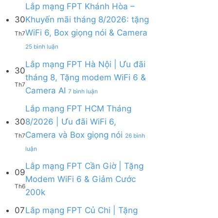
bình
Lắp mạng FPT Khánh Hòa –
luận
30
Khuyến mãi tháng 8/2026: tặng
ở
WiFi 6, Box giọng nói & Camera
Lắp
Th7
mạng
ở
25 bình luận
FPT
Lắp
tháng
mạng
Lắp mạng FPT Hà Nội | Ưu đãi
8
30
FPT
tháng 8, Tặng modem WiFi 6 &
|
Khánh
Th7
Tặng
ở
Camera AI
Hòa
7 bình luận
Modem
Lắp
–
WiFi
mạng
Lắp mạng FPT HCM Tháng
Khuyến
6,
FPT
mãi
30
8/2026 | Ưu đãi WiFi 6,
tặng
Hà
tháng
Camera và Box giọng nói
Camera
Nội
Th7
26 bình
8/2026:
&
|
tặng
ở
luận
giảm
Ưu
WiFi
Lắp
cước
đãi
6,
mạng
Lắp mạng FPT Cần Giờ | Tặng
09
tháng
Box
FPT
Modem WiFi 6 & Giảm Cước
8,
giọng
HCM
Th6
Tặng
Không
200k
nói
Tháng
modem
có
&
8/2026
WiFi
bình
07
Lắp mạng FPT Củ Chi | Tặng
Camera
|
6
luận