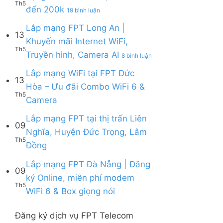
Tặng
6
Th5
FPT
ở
đến 200k
Thuận
19 bình luận
WiFi
&
Lắp
|
6,
Box
mạng
Lắp mạng FPT Long An |
Ưu
Box
giọng
13
FPT
đãi
giọng
Khuyến mãi Internet WiFi,
nói
Quy
Combo
nói
Th5
ở
Truyền hình, Camera AI
Nhơn
8 bình luận
tặng
&
Lắp
|
WiFi
Camera
mạng
Lắp mạng WiFi tại FPT Đức
Tặng
6
13
FPT
Modem
&
Hòa – Ưu đãi Combo WiFi 6 &
Long
WiFi
Camera
Th5
Không
Camera
An
6,
AI
có
|
Voucher
bình
Lắp mạng FPT tại thị trấn Liên
Khuyến
đến
09
luận
mãi
200k
Nghĩa, Huyện Đức Trọng, Lâm
ở
Internet
Th5
Không
Đồng
Lắp
WiFi,
có
mạng
Truyền
bình
Lắp mạng FPT Đà Nẵng | Đăng
WiFi
hình,
09
luận
tại
Camera
ký Online, miễn phí modem
ở
FPT
AI
Th5
Không
WiFi 6 & Box giọng nói
Lắp
Đức
có
mạng
Hòa
bình
FPT
–
Đăng ký dịch vụ FPT Telecom
luận
tại
Ưu