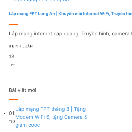
Lắp mạng FPT Long An | Khuyến mãi Internet WiFi, Truyền hì
Lắp mạng internet cáp quang, Truyền hình, camera F
8 BÌNH LUẬN
13
Th5
Bài viết mới
Lắp mạng FPT tháng 8 | Tặng
01
Modem WiFi 6, tặng Camera &
Th8
Không
giảm cước
có