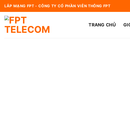
Bỏ
LẮP MẠNG FPT - CÔNG TY CỔ PHẦN VIỄN THÔNG FPT
qua
nội
TRANG CHỦ
GI
dung